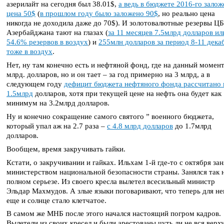
азерилайт на сегодня был 38.01$,
а ведь в бюджете 2016-го залож
цена 50$
(
в прошлом году было заложено 90$
, но реально цена
никогда не доходила даже до 70$). И золотовалютные резервы ЦБ
Азербайджана тают на глазах (
за 11 месяцев 7.5млрд долларов ил
54.6% резервов в воздух
) и
255млн долларов за период 8-11 дека
тоже в воздух
.
Нет, ну там конечно есть и нефтяной фонд, где на данный момент
млрд. долларов, но и он тает – за год примерно на 3 млрд, а в
следующем году
дефицит бюджета нефтяного фонда рассчитано 
1.5млрд
долларов, хотя при текущей цене на нефть она будет как
минимум на 3.2млрд долларов.
Ну и конечно сокращение самого святого ” военного бюджета,
который упал аж на 2.7 раза –
с 4.8 млрд долларов
до 1.7млрд
долларов.
Вообщем, время закручивать гайки.
Кстати, о закручивании и гайках. Ильхам 1-й где-то с октября зан
министерством национальной безопасности страны. Занялся так 
полном серьезе. Из своего кресла вылетел всесильный министр
Эльдар Махмудов. А злые языки поговаривают, что теперь для не
еще и солнце стало клетчатое.
В самом же МНБ после этого начался настоящий погром кадров.
Вылетели из своих кресел и были арестованы чуть ли не вся верх