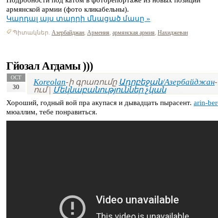
Подробности под катом в фоторепортаже из новых позиций
армянской армии (фото кликабельны).
Կարդալ այս տարրի մնացած մասը »
Պիտակներ.
Азербайджан
,
Армения
,
армянская армия
,
Нахиджеван
Гйозал Агдамы )))
OCT
Koreolan
-ի գրառումը
Ադրբեջան/Азербайджан
-
30
ում |
Մեկնաբանություններ չկան
Хороший, годный вой пра акупася и дывадцать пырасент.
arin-be
мюаллим, тебе понравиться.