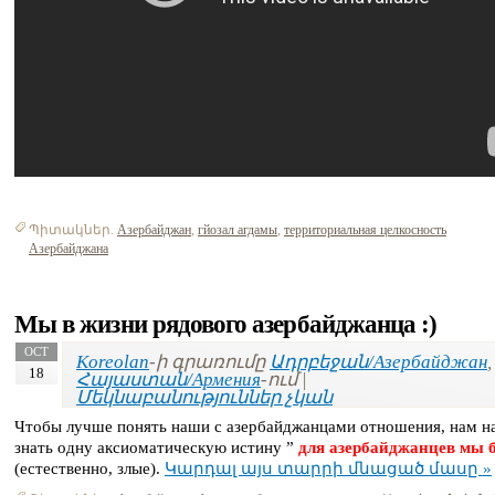
Պիտակներ.
Азербайджан
,
гйозал агдамы
,
территориальная целкосность
Азербайджана
Мы в жизни рядового азербайджанца :)
OCT
Koreolan
-ի գրառումը
Ադրբեջան/Азербайджан
,
18
Հայաստան/Армения
-ում |
Մեկնաբանություններ չկան
Чтобы лучше понять наши с азербайджанцами отношения, нам н
знать одну аксиоматическую истину ”
для азербайджанцев мы 
(естественно, злые).
Կարդալ այս տարրի մնացած մասը »