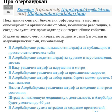
Про Азербайджан
DEC
Koreolan
-ի գրառումը
Ադրբեջան/Азербайджан
-
16
ում |
Մեկնաբանություններ չկան
Пока армяне считают бюллетени референдума, а местные
оппозиционеры организовывают 50-ю, юбилейную революцию, в
соседнем султанате происходят архиинтереснейшие события.
Я даже не знаю с чего и начать, но зацените сами (заголовки из
азербайджанских сми, кликабельны):
В Азербайджане резко повышаются штрафы за публикацию в
прессе статистических тайн
В Азербайджане вводится штраф за курение в неустановленн
местах
В Баку увеличен штраф за нарушения в метро
В Азербайджане увеличен штраф за превышение скорости
В Азербайджане штраф за забор вдоль берега может достичь 
тыс. манатов
Власти Азербайджана увеличили штраф за вождение в нетрез
состоянии
Штраф за незаконную медицинскую деятельность в Азербайд
будет увеличен до 60 раз
В Азербайджане сумма штрафов за создание препятствий