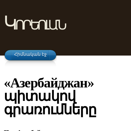
Կորեոլան
Հիմնական էջ
«Азербайджан»
պիտակով
գրառումները