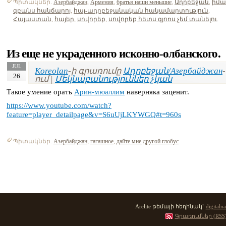
Պիտակներ.
Азербайджан
,
Армения
,
братья наши меньшие
,
Ադրբեջան
,
իմա
զբանս հանճարոյ
,
հայ-ադրբեջանական հակամարտություն
,
Հայաստան
,
հայեր
,
սովորեք
,
սովորեք հետս գյոռս չեմ տանելու
Из еще не украденного исконно-олбанского.
JUL
Koreolan
-ի գրառումը
Ադրբեջան/Азербайджан
-
26
ում |
Մեկնաբանություններ չկան
Такое умение орать
Арин-мюаллим
наверняка заценит.
https://www.youtube.com/watch?
feature=player_detailpage&v=S6uUjLKYWGQ#t=960s
Պիտակներ.
Азербайджан
,
гагашное
,
дайте мне другой глобус
Arclite թեմայի հեղինակ`
digitalna
Գրառումներ (RSS