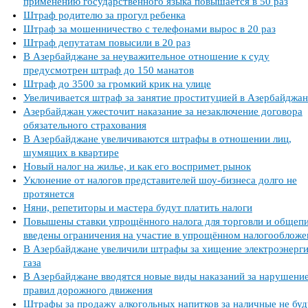
применению государственного языка повышается в 50 раз
Штраф родителю за прогул ребенка
Штраф за мошенничество с телефонами вырос в 20 раз
Штраф депутатам повысили в 20 раз
В Азербайджане за неуважительное отношение к суду
предусмотрен штраф до 150 манатов
Штраф до 3500 за громкий крик на улице
Увеличивается штраф за занятие проституцией в Азербайджан
Азербайджан ужесточит наказание за незаключение договора
обязательного страхования
В Азербайджане увеличиваются штрафы в отношении лиц,
шумящих в квартире
Новый налог на жилье, и как его воспримет рынок
Уклонение от налогов представителей шоу-бизнеса долго не
протянется
Няни, репетиторы и мастера будут платить налоги
Повышены ставки упрощённого налога для торговли и общепи
введены ограничения на участие в упрощённом налогообложе
В Азербайджане увеличили штрафы за хищение электроэнерги
газа
В Азербайджане вводятся новые виды наказаний за нарушени
правил дорожного движения
Штрафы за продажу алкогольных напитков за наличные не буд