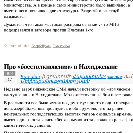
министерства. А в конце и само министерство было выпилено, а
вместо него появились две структуры. Разделяй и властвуй
называется.
Думается, что такая жестокая расправа означает, что МНБ
подозревался в заговоре против Ильхама 1-го.
Պիտակներ.
Азербайджан
,
Экономика
Про «боестолкновения» в Нахиджеване
JUN
Koreolan
-ի գրառումը
Հայաստան/Армения
-ում 
17
Մեկնաբանություններ չկան
Недавно азербайджанские СМИ начали истерику об «армянском
наступлении» в Нахиджеване. Мол ожесточенные бои и все такое
В реальности все было чуток по-другому: просто в один прекрас
день азербайджанцы проснулись и обнаружили, что на ранее
нейтральных господствующих высотах теперь окопались армяне.
высоты долго оставались «бесхозными» из-за сложного рельефа 
климатических условий.