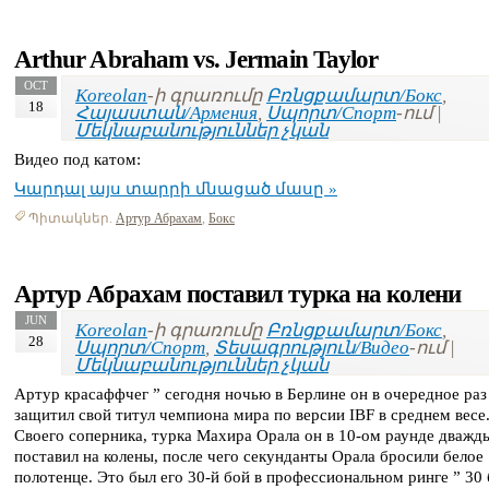
Arthur Abraham vs. Jermain Taylor
OCT
Koreolan
-ի գրառումը
Բռնցքամարտ/Бокс
,
18
Հայաստան/Армения
,
Սպորտ/Спорт
-ում |
Մեկնաբանություններ չկան
Видео под катом:
Կարդալ այս տարրի մնացած մասը »
Պիտակներ.
Артур Абрахам
,
Бокс
Артур Абрахам поставил турка на колени
JUN
Koreolan
-ի գրառումը
Բռնցքամարտ/Бокс
,
28
Սպորտ/Спорт
,
Տեսագրություն/Видео
-ում |
Մեկնաբանություններ չկան
Артур красаффчег ” сегодня ночью в Берлине он в очередное раз
защитил свой титул чемпиона мира по версии IBF в среднем весе
Своего соперника, турка Махира Орала он в 10-ом раунде дважд
поставил на колены, после чего секунданты Орала бросили белое
полотенце. Это был его 30-й бой в профессиональном ринге ” 30 