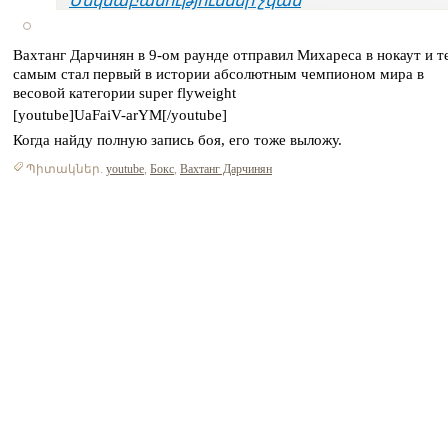
Մեկնաբանություններ չկան
Вахтанг Дарчинян в 9-ом раунде отправил Михареса в нокаут и т
самым стал первый в истории абсолютным чемпионом мира в
весовой категории super flyweight
[youtube]UaFaiV-arYM[/youtube]
Когда найду полную запись боя, его тоже выложу.
Պիտակներ.
youtube
,
Бокс
,
Вахтанг Дарчинян