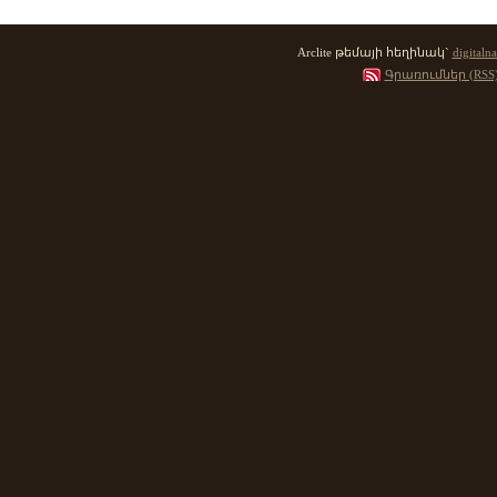
Arclite թեմայի հեղինակ`
digitalna
Գրառումներ (RSS