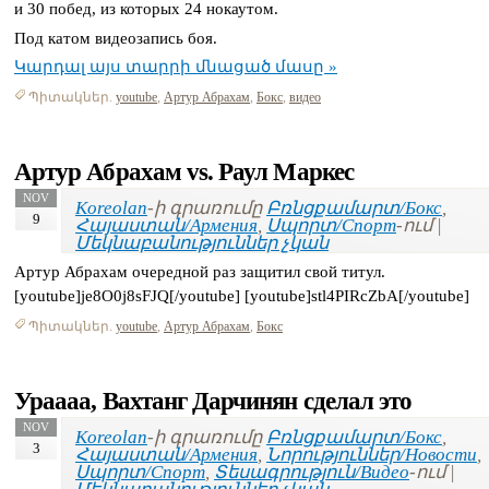
и 30 побед, из которых 24 нокаутом.
Под катом видеозапись боя.
Կարդալ այս տարրի մնացած մասը »
Պիտակներ.
youtube
,
Артур Абрахам
,
Бокс
,
видео
Артур Абрахам vs. Раул Маркес
NOV
Koreolan
-ի գրառումը
Բռնցքամարտ/Бокс
,
9
Հայաստան/Армения
,
Սպորտ/Спорт
-ում |
Մեկնաբանություններ չկան
Артур Абрахам очередной раз защитил свой титул.
[youtube]je8O0j8sFJQ[/youtube] [youtube]stl4PIRcZbA[/youtube]
Պիտակներ.
youtube
,
Артур Абрахам
,
Бокс
Ураааа, Вахтанг Дарчинян сделал это
NOV
Koreolan
-ի գրառումը
Բռնցքամարտ/Бокс
,
3
Հայաստան/Армения
,
Նորություններ/Новости
,
Սպորտ/Спорт
,
Տեսագրություն/Видео
-ում |