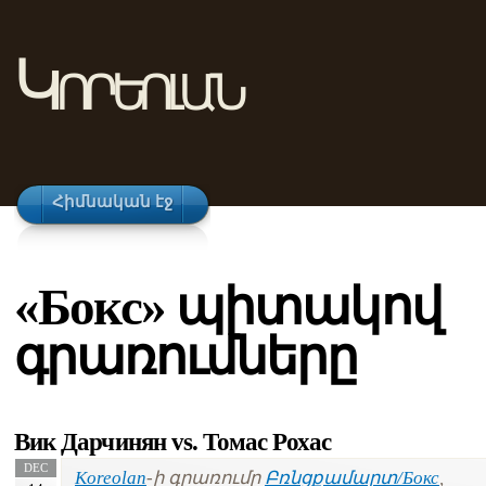
Կորեոլան
Հիմնական էջ
«Бокс» պիտակով
գրառումները
Вик Дарчинян vs. Томас Рохас
DEC
Koreolan
-ի գրառումը
Բռնցքամարտ/Бокс
,