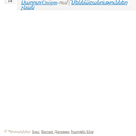
14
Սպորտ/Спорт
-ում |
Մեկնաբանություններ
չկան
Պիտակներ.
Бокс
,
Вахтанг Дарчинян
,
հաղթել ենք