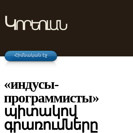
Կորեոլան
Հիմնական էջ
«индусы-
программисты»
պիտակով
գրառումները