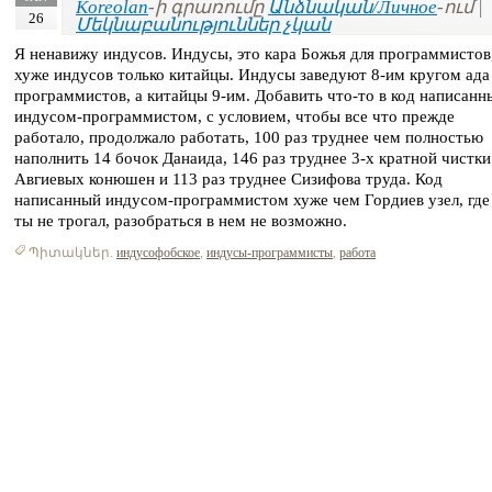
Koreolan
-ի գրառումը
Անձնական/Личное
-ում |
26
Մեկնաբանություններ չկան
Я ненавижу индусов. Индусы, это кара Божья для программистов,
хуже индусов только китайцы. Индусы заведуют 8-им кругом ада
программистов, а китайцы 9-им. Добавить что-то в код написанн
индусом-программистом, с условием, чтобы все что прежде
работало, продолжало работать, 100 раз труднее чем полностью
наполнить 14 бочок Данаида, 146 раз труднее 3-х кратной чистки
Авгиевых конюшен и 113 раз труднее Сизифова труда. Код
написанный индусом-программистом хуже чем Гордиев узел, где
ты не трогал, разобраться в нем не возможно.
Պիտակներ.
индусофобское
,
индусы-программисты
,
работа