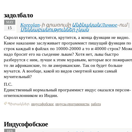
задолбало
MAY
Koreolan
-ի գրառումը
Անձնական/Личное
-ում |
15
Մեկնաբանություններ չկան
Скролл крутится, крутится, крутится, а конца функции не видно.
Какое наказание заслуживает программист пишущий функции по
строк каждый в файлах по 10000-20000 а то и 40000 строк? Мож
надо бросит его на съедение львам? Хотя нет, львы быстро
разберутся с ним, лучше к этим муравьям, которые все пожираю
то ли африканские, то ли американские. Так он будет больше
мучатся. А вообще, какой из видов смертной казни самый
мучительный?
П.С.
Единственный нормальный программист индус оказался персом-
огнепоклонником из Индии.
Պիտակներ.
индусофобское
,
индусы-программисты
,
работа
Индусофобское
JAN