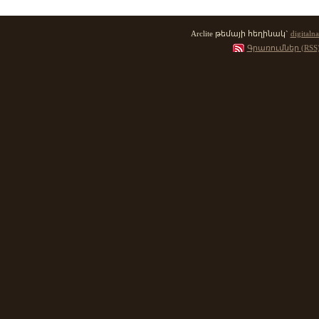
Arclite թեմայի հեղինակ`
digitalna
Գրառումներ (RSS