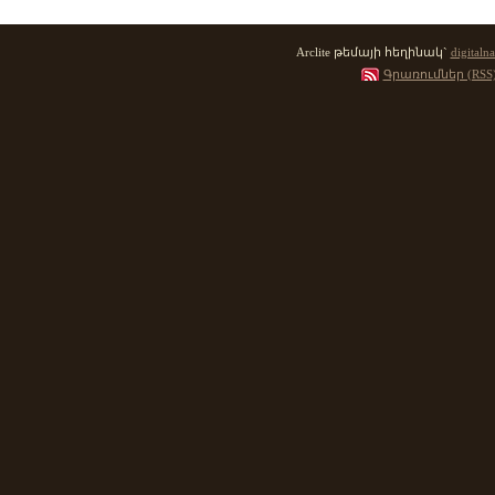
Arclite թեմայի հեղինակ`
digitalna
Գրառումներ (RSS