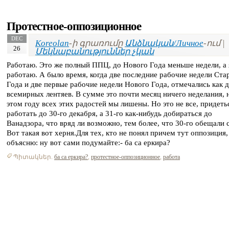
Протестное-оппозиционное
DEC
Koreolan
-ի գրառումը
Անձնական/Личное
-ում |
26
Մեկնաբանություններ չկան
Работаю. Это же полный ППЦ, до Нового Года меньше недели, а 
работаю. А было время, когда две последние рабочие недели Ста
Года и две первые рабочие недели Нового Года, отмечались как 
всемирных лентяев. В сумме это почти месяц ничего неделания, 
этом году всех этих радостей мы лишены. Но это не все, придеть
работать до 30-го декабря, а 31-го как-нибудь добираться до
Ванадзора, что вряд ли возможно, тем более, что 30-го обещали с
Вот такая вот херня.Для тех, кто не понял причем тут оппозиция,
объясню: ну вот сами подумайте:- ба са еркира?
Պիտակներ.
ба са еркира?
,
протестное-оппозиционное
,
работа