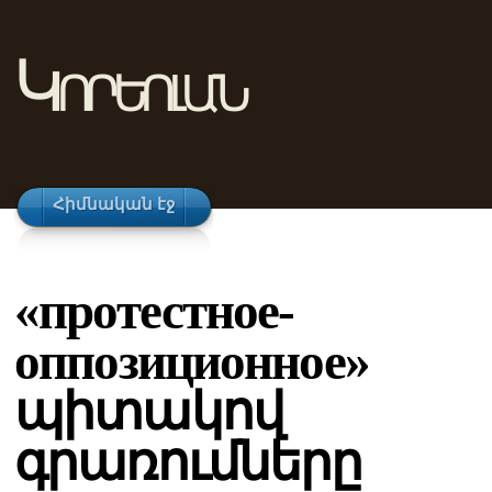
Կորեոլան
Հիմնական էջ
«протестное-
оппозиционное»
պիտակով
գրառումները