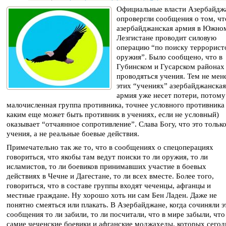
Официальные власти Азербайдж
опровергли сообщения о том, чт
азербайджанская армия в Южно
Лезгистане проводит силовую
операцию “по поиску террорист
оружия”. Было сообщено, что в
Губинском и Гусарском районах
проводяться учения. Тем не мене
этих “учениях” азербайджанская
армия уже несет потери, потому
малочисленная группа противника, точнее условного противника 
каким еще может быть противник в учениях, если не условный)
оказывает “отчаянное сопротивление”. Слава Богу, что это тольк
учения, а не реальные боевые действия.
Примечательно так же то, что в сообщениях о спецоперациях
говориться, что якобы там ведут поиски то ли оружия, то ли
исламистов, то ли боевиков принимавших участие в боевых
действиях в Чечне и Дагестане, то ли всех вместе. Более того,
говориться, что в составе группы входят чеченцы, афганцы и
местные граждане. Ну хорошо хоть ни сам Бен Ладен. Даже не
понятно смеяться или плакать. В Азербайджане, когда сочиняли э
сообщения то ли забили, то ли посчитали, что в мире забыли, что
самие чеченские боевики и афганские моджахеды, которых сегод