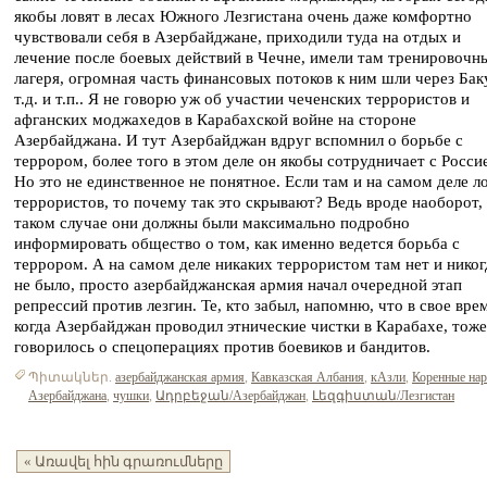
якобы ловят в лесах Южного Лезгистана очень даже комфортно
чувствовали себя в Азербайджане, приходили туда на отдых и
лечение после боевых действий в Чечне, имели там тренировочн
лагеря, огромная часть финансовых потоков к ним шли через Бак
т.д. и т.п.. Я не говорю уж об участии чеченских террористов и
афганских моджахедов в Карабахской войне на стороне
Азербайджана. И тут Азербайджан вдруг вспомнил о борьбе с
террором, более того в этом деле он якобы сотрудничает с Росси
Но это не единственное не понятное. Если там и на самом деле л
террористов, то почему так это скрывают? Ведь вроде наоборот, 
таком случае они должны были максимально подробно
информировать общество о том, как именно ведется борьба с
террором. А на самом деле никаких террористом там нет и никог
не было, просто азербайджанская армия начал очередной этап
репрессий против лезгин. Те, кто забыл, напомню, что в свое вре
когда Азербайджан проводил этнические чистки в Карабахе, тоже
говорилось о спецоперациях против боевиков и бандитов.
Պիտակներ.
азербайджанская армия
,
Кавказская Албания
,
кАзли
,
Коренные на
Азербайджана
,
чушки
,
Ադրբեջան/Азербайджан
,
Լեզգիստան/Лезгистан
« Առավել հին գրառումները