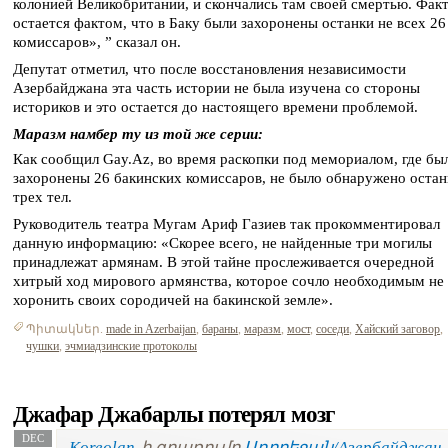
колонией Великобритании, и скончались там своей смертью. Фак
остается фактом, что в Баку были захоронены останки не всех 26
комиссаров», ” сказал он.
Депутат отметил, что после восстановления независимости
Азербайджана эта часть истории не была изучена со стороны
историков и это остается до настоящего времени проблемой.
Маразм намбер ту из той же серии:
Как сообщил Gay.Az, во время раскопки под мемориалом, где бы
захоронены 26 бакинских комиссаров, не было обнаружено остан
трех тел.
Руководитель театра Мугам Ариф Газиев так прокомментировал
данную информацию: «Скорее всего, не найденные три могилы
принадлежат армянам. В этой тайне прослеживается очередной
хитрый ход мирового армянства, которое сочло необходимым не
хоронить своих сородичей на бакинской земле».
Պիտակներ.
made in Azerbaijan
,
бараны
,
маразм
,
мост
,
соседи
,
Хайский заговор
,
чушки
,
эчмиадзинские протоколы
Джафар Джабарлы потерял мозг
DEC
Koreolan
-ի գրառումը
Ադրբեջան/Азербайджан
-