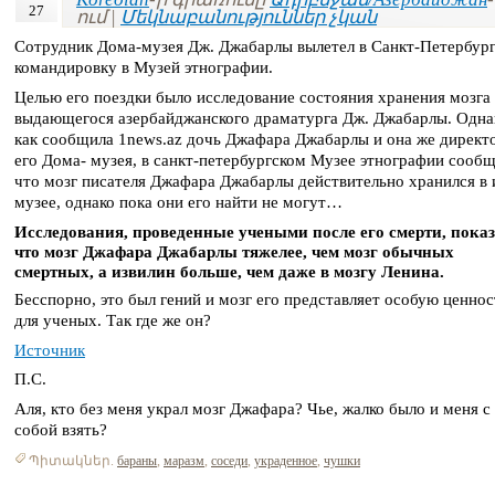
27
ում |
Մեկնաբանություններ չկան
Сотрудник Дома-музея Дж. Джабарлы вылетел в Санкт-Петербург
командировку в Музей этнографии.
Целью его поездки было исследование состояния хранения мозга
выдающегося азербайджанского драматурга Дж. Джабарлы. Одна
как сообщила 1news.az дочь Джафара Джабарлы и она же директ
его Дома- музея, в санкт-петербургском Музее этнографии сообщ
что мозг писателя Джафара Джабарлы действительно хранился в 
музее, однако пока они его найти не могут…
Исследования, проведенные учеными после его смерти, показ
что мозг Джафара Джабарлы тяжелее, чем мозг обычных
смертных, а извилин больше, чем даже в мозгу Ленина.
Бесспорно, это был гений и мозг его представляет особую ценнос
для ученых. Так где же он?
Источник
П.С.
Аля, кто без меня украл мозг Джафара? Чье, жалко было и меня с
собой взять?
Պիտակներ.
бараны
,
маразм
,
соседи
,
украденное
,
чушки