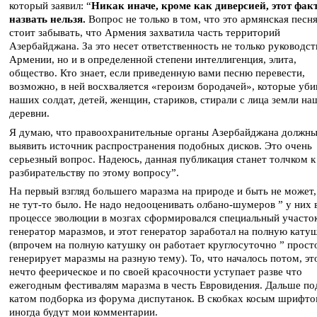
который заявил: “
Никак иначе, кроме как диверсией, этот фак
назвать нельзя.
Вопрос не только в том, что это армянская песня
стоит забывать, что Армения захватила часть территорий
Азербайджана. За это несет ответственность не только руководст
Армении, но и в определенной степени интеллигенция, элита,
общество. Кто знает, если приведенную вами песню перевести,
возможно, в ней восхваляется «героизм бородачей», которые уби
наших солдат, детей, женщин, стариков, стирали с лица земли на
деревни.
Я думаю, что правоохранительные органы Азербайджана должн
выявить источник распространения подобных дисков. Это очень
серьезный вопрос. Надеюсь, данная публикация станет толчком к
разбирательству по этому вопросу”.
На первый взгляд большего маразма на природе и быть не может,
не тут-то было. Не надо недооценивать олбано-шумеров ” у них 
процессе эволюции в мозгах сформировался специальный участок
генератор маразмов, и этот генератор заработал на полную кату
(впрочем на полную катушку он работает круглосуточно ” прост
генерирует маразмы на разную тему). То, что началось потом, эт
нечто феерическое и по своей красочности уступает разве что
ежегодным фестивалям маразма в честь Евровидения. Дальше по
катом подборка из форума диспутанок. В скобках косым шрифт
иногда будут мои комментарии.