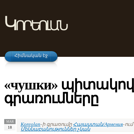
Կորեոլան
Հիմնական էջ
«чушки» պիտակով
գրառումները
MAR
Koreolan
-ի գրառումը
Հայաստան/Армения
-ում 
18
Մեկնաբանություններ չկան