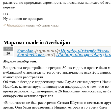
развитее, но природная скромность не позволила написать об эт
первым.
П.С.
Ну а я пиво не проиграл.
Պիտակներ.
соседи
,
чебурашки
,
чушки
Маразм: made in Azerbaijan
JAN
Koreolan
-ի գրառումը
Ադրբեջան/Азербайджан
,
26
Հումոր/Юмор
-ում |
Մեկնաբանություններ չկա
Маразм намбер уан:
Во времена перестройки, в средине 80-ых годов, в прессе было м
публикаций относительно того, что англичане не всех 26 Бакинск
комиссаров расстреляли.
Об этом в беседе с корреспондентом Gay.Az сказал депутат Наси
Насибли, комментируя появившуюся информацию о том, что во
время раскопок под мемориалом 26 Бакинским комиссарам, не б
обнаружено останков трех тел.
«В частности не был расстрелян Степан Шаумян и несколько дру
армян. Они были перевезены в Индию, которая в то время была