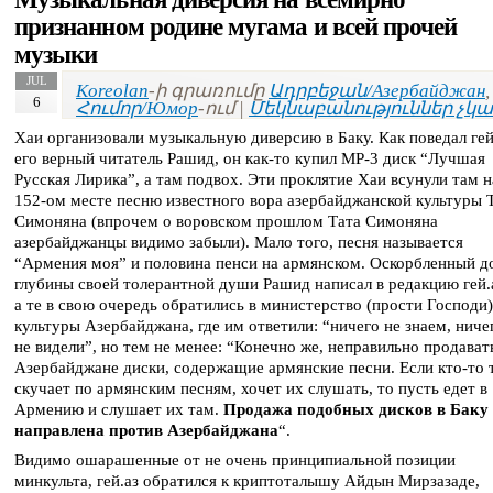
признанном родине мугама и всей прочей
музыки
JUL
Koreolan
-ի գրառումը
Ադրբեջան/Азербайджан
,
6
Հումոր/Юмор
-ում |
Մեկնաբանություններ չկա
Хаи организовали музыкальную диверсию в Баку. Как поведал гей
его верный читатель Рашид, он как-то купил MP-3 диск “Лучшая
Русская Лирика”, а там подвох. Эти проклятие Хаи всунули там н
152-ом месте песню известного вора азербайджанской культуры 
Симоняна (впрочем о воровском прошлом Тата Симоняна
азербайджанцы видимо забыли). Мало того, песня называется
“Армения моя” и половина пенси на армянском. Оскорбленный д
глубины своей толерантной души Рашид написал в редакцию гей.
а те в свою очередь обратились в министерство (прости Господи)
культуры Азербайджана, где им ответили: “ничего не знаем, ниче
не видели”, но тем не менее: “Конечно же, неправильно продават
Азербайджане диски, содержащие армянские песни. Если кто-то 
скучает по армянским песням, хочет их слушать, то пусть едет в
Армению и слушает их там.
Продажа подобных дисков в Баку
направлена против Азербайджана
“.
Видимо ошарашенные от не очень принципиальной позиции
минкульта, гей.аз обратился к криптоталышу Айдын Мирзазаде,