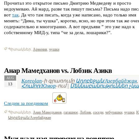
Прочитал это открытое письмо Дмитрию Медведеву и просто
недоумеваю. Ай мард, разве так пишут письма? Письма надо пис
вот
так
. Да что там писать, когда уже написано, надо только имя
менять: “Дима, ты чушка”, коротко, ясно, но при этом так же оче
содержательно и многогранно. А вот предъяви ” это уже надо к
собственному МИД-у, типа “че за дела, лошарики?”.
Պիտակներ.
Армения
,
чушки
Анар Мамедханов vs. Лобзик Азикв
AUG
Koreolan
-ի գրառումը
Ադրբեջան/Азербайджан
,
13
Հումոր/Юмор
-ում |
Մեկնաբանություններ չկա
Следим за поединком
Պիտակներ.
Анар Мамедханов
,
гагашное
,
Лобзик
,
соседи
,
чебурашки
,
чушки
,
Ю
Ադրբեջան/Азербайджан
Музыкальная диверсия на всемирно