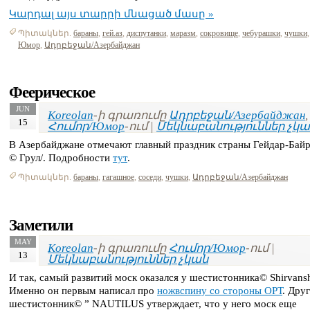
Կարդալ այս տարրի մնացած մասը »
Պիտակներ.
бараны
,
гей.аз
,
диспутанки
,
маразм
,
сокровище
,
чебурашки
,
чушки
,
Юмор
,
Ադրբեջան/Азербайджан
Феерическое
JUN
Koreolan
-ի գրառումը
Ադրբեջան/Азербайджан
,
15
Հումոր/Юмор
-ում |
Մեկնաբանություններ չկա
В Азербайджане отмечают главный праздник страны Гейдар-Байр
© Грул/. Подробности
тут
.
Պիտակներ.
бараны
,
гагашное
,
соседи
,
чушки
,
Ադրբեջան/Азербайджан
Заметили
MAY
Koreolan
-ի գրառումը
Հումոր/Юмор
-ում |
13
Մեկնաբանություններ չկան
И так, самый развитий моск оказался у шестистонника© Shirvans
Именно он первым написал про
ножвспину со стороны ОРТ
. Дру
шестистонник© ” NAUTILUS утверждает, что у него моск еще