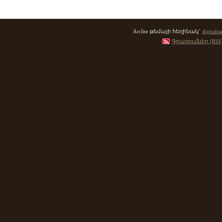
Arclite թեմայի հեղինակ`
digitalna
Գրառումներ (RSS