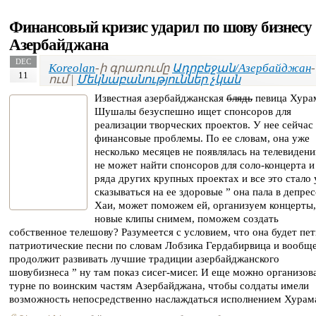
Финансовый кризис ударил по шову бизнесу
Азербайджана
DEC
Koreolan
-ի գրառումը
Ադրբեջան/Азербайджан
-
11
ում |
Մեկնաբանություններ չկան
Известная азербайджанская
блядь
певица Хура
Шушалы безуспешно ищет спонсоров для
реализации творческих проектов. У нее сейчас
финансовые проблемы. По ее словам, она уже
несколько месяцев не появлялась на телевидени
не может найти спонсоров для соло-концерта и
ряда других крупных проектах и все это стало
сказываться на ее здоровые ” она пала в депре
Хаи, может поможем ей, организуем концерты,
новые клипы снимем, поможем создать
собственное телешову? Разумеется с условием, что она будет пет
патриотические песни по словам Лобзика Гердабирвица и вообще
продолжит развивать лучшие традиции азербайджанского
шовубизнеса ” ну там показ сисег-мисег. И еще можно организов
турне по воинским частям Азербайджана, чтобы солдаты имели
возможность непосредственно наслаждаться исполнением Хурам