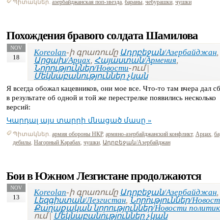
Պիտակներ.
азербайджанская поп-звезда
,
бараны
,
чебурашки
,
чушки
Похождения бравого солдата Шамилова
NOV
Koreolan
-ի գրառումը
Ադրբեջան/Азербайджан
,
18
Արցախ/Арцах
,
Հայաստան/Армения
,
Նորություններ/Новости
-ում |
Մեկնաբանություններ չկան
Я всегда обожал кацевников, они мое все. Что-то там вчера дал с
в результате об одной и той же перестрелке появились несколько
версий:
Կարդալ այս տարրի մնացած մասը »
Պիտակներ.
армия обороны НКР
,
армяно-азербайджанский конфликт
,
Арцах
,
ба
дебилы
,
Нагорный Карабах
,
чушки
,
Ադրբեջան/Азербайджан
Бои в Южном Лезгистане продолжаются
NOV
Koreolan
-ի գրառումը
Ադրբեջան/Азербайджан
,
13
Լեզգիստան/Лезгистан
,
Նորություններ/Новост
Քաղաքական նորություններ/Новости политик
ում |
Մեկնաբանություններ չկան