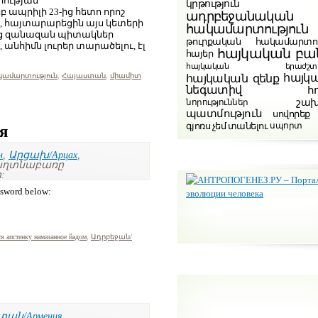
րության
կրթություն
րբ ապրիլի 23-ից հետո որոշ
ադրբեջանական
 հայտարարեցին այս կետերի
հակամարտություն
անց զանազան պիտակներ
թուրքական հակամարտու
, անհիմն լուրեր տարածելու, էլ
հայկական բա
հայեր
հայկական երաժշտութ
կամարտություն
,
Հայաստան
,
միամիտ
հայկ
հայկական զենք
նեգատիվ
հ
շա
նորություններ
պատմություն
սովորեք
գյոռս չեմ տանելու
սպորտ
я
н
,
Արցախ/Арцах
,
գաղտնաբառը
:
assword below:
ся апстенку намазанное йадом
,
Ադրբեջան/
ան/Армения
,