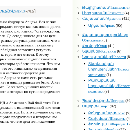
Թալիշիստան/Талышсита
ան/Армения
-ում |
Լեզգիստան/Лезгистан
(4)
Հայաստան/Армения
(425
льно будущего Арцаха. Вся логика
Արցախ/Арцах
(65)
родлить статус-кво как можно долго,
не знают, но именно “статус-кво как
Հայտարարություններ/
ли. До сегодняшнего дня эта цель
Объявления
(5)
разные уступки, рассчитывая, что в
тельно отказывался, так как ему
Հումոր/Юмор
(41)
зербайджан согласится уступить
Նկարներ/Картины
(6)
 которого нет ответа. К этому
Նորություններ/Новости
(8
орых невозможно будет отказаться.
реговоры до бесконечности. Что нам
Տնտեսական
 что это изначально не правильная
նորություններ/Новост
 и в частности средство для
экономики
(1)
е Арцаха за нами есть реальная
Քաղաքական
 нет и никогда раньше не было. А нет
նորություններ/Новост
то. Более того, у наших властей
политики
(9)
тоят и которые по сути и определяют
Պատմություն/История
(36
МИД-а Армении о Вай-Фай связи РА и
Սպորտ/Спорт
(82)
продолжение вышеописанной политики
согласиться. Но это в лучшем случае.
Բռնցքամարտ/Бокс
(5
рецкого предусловия о котором нам
Շախմատ/Шахматы
(4
иант, что это деза или искажение
Ֆորմուլա 1/Формула 1
Ֆուտբոլ/Футбол
(22)