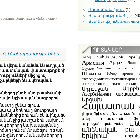
Վրաստան/Грузия
(1)
Տեսագրություն/Видео
(40
ивостояние
,
Арцах
,
эдулик убейся апстенку
Տնտեսություն/Экономика
ՊԻՏԱԿՆԵՐ
ւմ |
Մեկնաբանություններ
39-րդ շահմատային օլիմ
Армения
Арцах
Левон 
յան վերականգնմանն ուղղված
Оружие
Чемпионат Европы по ш
ում` պատմական փաստաթղթերի
Шахматы
Юмор
армяне
ւթյունների միջոցով
азербайджанский конфликт
армяно-
ռաջարկների ձևակերպման
видео
противостояние
соседи
Ադրբե
Ադրբեջան
ունեցող ընդհանուր սահմանի
Азербайджан
Անձնական/Л
րավունքի պայմանագրերով:
Արցախ
Հայաստան
մաստը ընկալելու և
ա այս երկուսը Թուրքիայի
լեզու
Ուկ
Ղրիմ տեղ
Ուկրաինա
ններից երկուսն են և ինչպես
Ֆո
տեղ
Ռուսաստան
ր ականջից լափշա էին կախում,
ան
ադրբեջանական բանակ
 Իսկ երրորդ նախապայմանը
բա
անձնական
առ չունեմ մտածելու, թե այն
երկիրա՞
ա է /ընդ որում անկախ երրորդ
զորահ