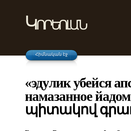
Կորեոլան
Հիմնական էջ
«эдулик убейся ап
намазанное йадом
պիտակով գրառ