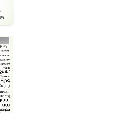
)
(8)
պիադա
Аронян
ахматам
армяно-
турецкое
чушки
ջան/
ичное
Բլոգ
Հայոց
րաինա
ւտբոլ
կապ
 սա
անդես