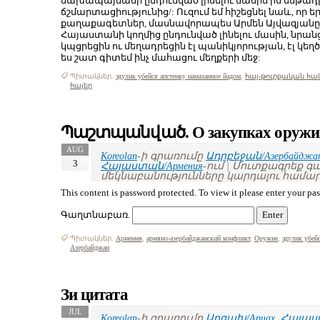
նախապայմանի ընդունված լինելու մասին իմ ենթադ
ճշմարտացիությունից/: Ուզում եմ հիշեցնել նաև, որ ե
քաղաքագետներ, մասնավորապես Արմեն Այվազյանը,
Հայաստանի կողմից ընդունված լինելու մասին, նր
կպցրեցին ու մեղադրեցին էլ պանիկյորության, էլ կեղծ
ես շատ գիտեմ ինչ մահացու մեղքերի մեջ:
Պիտակներ.
эдулик убейся апстенку намазанное йадом
,
հայ-թուրքական հա
հայեր
Պաշտպանված. О закупках оружи
AUG
Koreolan
-ի գրառումը
Ադրբեջան/Азербайджа
3
Հայաստան/Армения
-ում | Մուտքագրեք 
մեկնաբանությունները կարդալու համար
This content is password protected. To view it please enter your p
Գաղտնաբառ.
Պիտակներ.
Армения
,
армяно-азербайджанский конфликт
,
Оружие
,
эдулик убей
Азербайджан
Зи цитата
JUL
Koreolan
-ի գրառումը
Արցախ/Арцах
,
Հայաստ