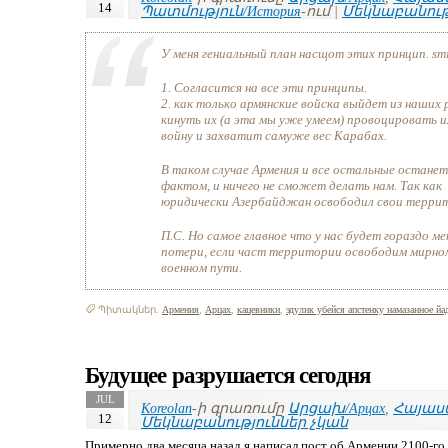
14
Պատմություն/История
-ում |
Մեկնաբանութ
У меня гениальный план насщот этих принцип. smi
1. Согласится на все эти принципы.
2. как только армянские войска выйдет из наших 
кинуть их (а эта мы уже умеем) провоцировать и
войну и захватит самуже вес Карабах.
В таком случае Армения и все остальные останет
фактом, и ничего не сможет делать нам. Так как
юридически Азербайджан освободил свои терри
П.С. Но самое главное что у нас будет гораздо м
потери, если част территории освободим мирном
военном пути.
Պիտակներ.
Армения
,
Арцах
,
кацевники
,
эдулик убейся апстенку намазанное йа
Будущее разрушается сегодня
JUL
Koreolan
-ի գրառումը
Արցախ/Арцах
,
Հայաստ
12
Մեկնաբանություններ չկան
Примерно два месяца назад я написал пост об Армении 2100-го 