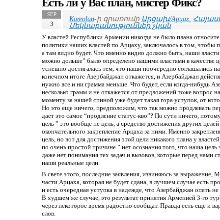
Есть ли у Вас план, мистер Фикс?
SEP
Koreolan
-ի գրառումը
Արցախ/Арцах
,
Հայաստ
3
Մեկնաբանություններ չկան
У властей Республики Армении никогда не было плана относите
политики наших властей по Арцаху, заключалось в том, чтобы п
а там видно будет. Что именно видно должно быть, наши власти 
можно дольше” было определено нашими властями в качестве це
успешно достигалась тем, что наши поочередно соглашались на 
конечном итоге Азербайджан откажется, и Азербайджан действи
нужно все и ни грамма меньше. Что будет, если когда-нибудь А
несколько грамм и не откажется от предложений тоже вопрос на
моменту за нашей спиной уже будет такая гора уступок, от кот
Но это еще ничего, предположим, что так можно продлевать пе
дает это самое “продление статус-кво”? По сути ничего, потому
цель ” это вообще не цель, а средство достижения других целей
окончательного закрепление Арцаха за ними. Именно закреплени
цель, но вот для достижения этой цели никакого плана у властей
по очень простой причине ” нет осознания того, что наша цель э
даже нет понимания тех задач и вызовов, которые перед нами с
наши реальные цели.
В свете этого, последние заявления, извиняюсь за выражение, 
части Арцаха, которая не будет сдана, в лучшем случае есть 
и есть очередная уступка в надежде, что Азербайджан опять не 
В худшем же случае, это результат принятия Арменией 3-го ту
через некоторое время радостно сообщат. Правда есть еще и вар
слов.