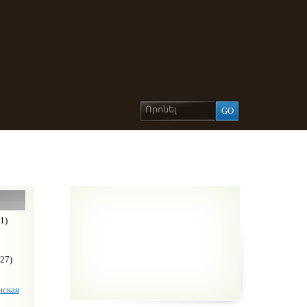
1)
27)
ская