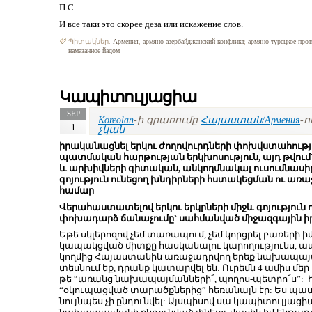
П.С.
И все таки это скорее деза или искажение слов.
Պիտակներ.
Армения
,
армяно-азербайджанский конфликт
,
армяно-турецкое прот
намазанное йадом
Կապիտուլյացիա
SEP
Koreolan
-ի գրառումը
Հայաստան/Армения
-ո
1
չկան
իրականացնել երկու ժողովուրդների փոխվստահութ
պատմական հարթության երկխոսություն, այդ թվ
և արխիվների գիտական, անկողմնակալ ուսումնասիրո
գոյություն ունեցող խնդիրների հստակեցման ու ա
համար
Վերահաստատելով երկու երկրների միջև գոյություն 
փոխադարձ ճանաչումը` սահմանված միջազգային ի
Եթե սկլերոզով չեմ տառապում, չեմ կորցրել բառերի ի
կապակցված միտքը հասկանալու կարողությունս, ապ
կողմից Հայաստանին առաջադրվող երեք նախապայմա
տեսնում եք, դրանք կատարվել են: Ուրեմն 4 ամիս մե
թե “առանց նախապայմանների՜, պողոս-պետրո՜ս”:
“օկուպացված տարածքներից” հեռանալն էր: Ես պատճ
նույնպես չի ընդունվել: Այսպիսով սա կապիտուլյացի