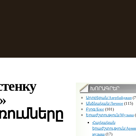
стенку
ԽՈՐԱԳՐԵՐ
»
Ադրբեջան/Азербайджан
(7
Անձնական/Личное
(115)
ումները
Բլոգ/Блог
(101)
Երաժշտություն/Музыка
(
Հայկական
երաժշտություն/Армян
музыка
(17)