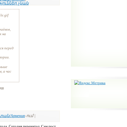
յուններ չկան
le.gif
раёнов,
х на
ся перед
тории.
еньше
, а час
дом
ան/Армения
-ում |
года. Сегодня перечитал. Сам пост