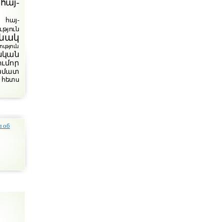
հայ-
հայ-
թյուն
նակ
յուն
ական
ումոր
խմատ
 հետս