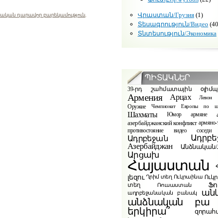
Վրաստան/Грузия
(1)
նական դարավոր բարեկամություն
,
Տեսագրություն/Видео
(40
Տնտեսություն/Экономика
ՊԻՏԱԿՆԵՐ
39-րդ շահմատային օլիմ
Армения
Арцах
Левон 
Оружие
Чемпионат Европы по ш
Шахматы
Юмор
армяне
азербайджанский конфликт
армяно-
видео
противостояние
соседи
Ադրբե
Ադրբեջան
Азербайджан
Անձնական/Л
Արցախ
Հայաստան
լեզու
Ուկ
Ղրիմ տեղ
Ուկրաինա
Ֆո
տեղ
Ռուսաստան
ան
ադրբեջանական բանակ
բա
անձնական
երկիրա՞
զորահ