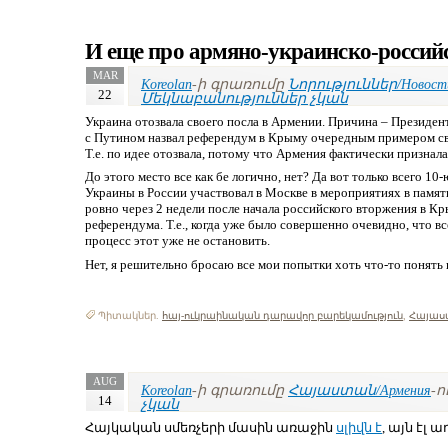
И еще про армяно-украинско-россий
MAR
Koreolan
-ի գրառումը
Նորություններ/Новост
22
Մեկնաբանություններ չկան
Украина отозвала своего посла в Армении. Причина – Президен
с Путином назвал референдум в Крыму очередным примером св
Т.е. по идее отозвала, потому что Армения фактически призна
До этого место все как бе логично, нет? Да вот только всего 10-
Украины в России участвовал в Москве в мероприятиях в памят
ровно через 2 недели после начала российского вторжения в Кр
референдума. Т.е., когда уже было совершенно очевидно, что в
процесс этот уже не остановить.
Нет, я решительно бросаю все мои попытки хоть что-то понять и
Պիտակներ.
հայ-ուկրաինական դարավոր բարեկամություն
,
Հայաս
AUG
Koreolan
-ի գրառումը
Հայաստան/Армения
-ո
14
չկան
Հայկական սմեռչերի մասին առաջին
սլիվն է
, այն էլ