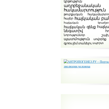
կրթություն
ադրբեջանական
հակամարտություն
թուրքական հակամարտու
հայկական բա
հայեր
հայկական երաժշտութ
հայկ
հայկական զենք
նեգատիվ
հ
շա
նորություններ
պատմություն
սովորեք
գյոռս չեմ տանելու
սպորտ