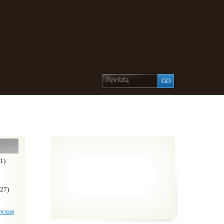
1)
27)
ская