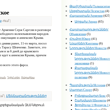
Թալիշիստան/Талышсита
Լեզգիստան/Лезгистан
(4)
ское
Հայաստան/Армения
(425
и
-ում |
Արցախ/Арцах
(65)
Հայտարարություններ/
т Армении Серж Саргсян в разговоре
ободного волеизъявления народов.
Объявления
(5)
ла оккупацию и аннексию Крыма.
Հումոր/Юмор
(41)
Նկարներ/Картины
(6)
ю днями ранее, 11-го марта, посол
ь Тарасу Шевченко. Заметьте, это
Նորություններ/Новости
(8
ым и за 6 дней до крымского
Տնտեսական
се идет к аннексии Крыма, причем
նորություններ/Новост
экономики
(1)
з всего этого фарса.
Քաղաքական
նորություններ/Новост
политики
(9)
տան
,
Ղրիմ տեղ
,
Ուկրաինա
Պատմություն/История
(36
Սպորտ/Спорт
(82)
ւմ |
Մեկնաբանություններ
Բռնցքամարտ/Бокс
(5
Շախմատ/Шахматы
(4
 ադրբեջանական ԶԼՄ-ներում։
Ֆորմուլա 1/Формула 1
Ֆուտբոլ/Футбол
(22)