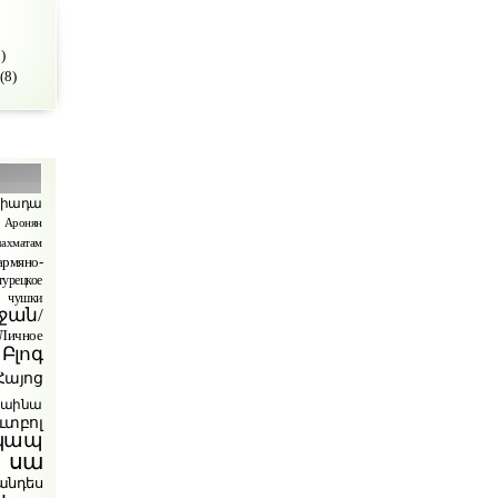
)
(8)
պիադա
Аронян
ахматам
армяно-
турецкое
чушки
ջան/
ичное
Բլոգ
Հայոց
րաինա
ւտբոլ
կապ
 սա
անդես