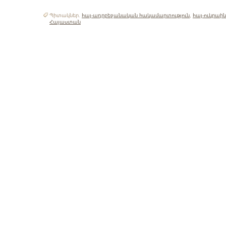
Պիտակներ.
հայ-ադրբեջանական հակամարտություն
,
հայ-ուկրաի
Հայաստան