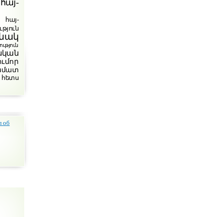
հայ-
հայ-
թյուն
նակ
յուն
ական
ումոր
խմատ
 հետս