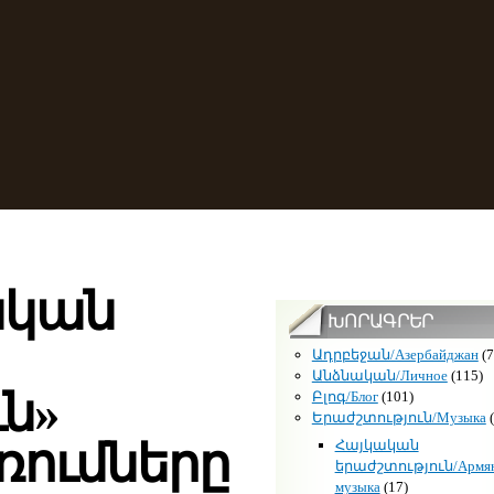
ական
ԽՈՐԱԳՐԵՐ
Ադրբեջան/Азербайджан
(7
Անձնական/Личное
(115)
ն»
Բլոգ/Блог
(101)
Երաժշտություն/Музыка
(
ումները
Հայկական
երաժշտություն/Армян
музыка
(17)