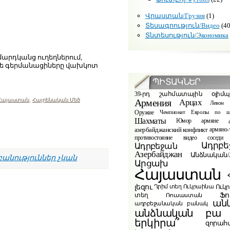
Վրաստան/Грузия
(1)
Տեսագրություն/Видео
(40
Տնտեսություն/Экономика
 մարդկանց ուղեղներում,
ի, թե գերմանացիները վախկոտ
ՊԻՏԱԿՆԵՐ
39-րդ շահմատային օլիմ
Հայաստան
,
Հայրենական Մեծ
Армения
Арцах
Левон 
Оружие
Чемпионат Европы по ш
Шахматы
Юмор
армяне
азербайджанский конфликт
армяно-
видео
противостояние
соседи
Ադրբե
Ադրբեջան
Азербайджан
Անձնական/Л
անություններ չկան
Արցախ
Հայաստան
լեզու
Ուկ
Ղրիմ տեղ
Ուկրաինա
Ֆո
տեղ
Ռուսաստան
ան
ադրբեջանական բանակ
բա
անձնական
երկիրա՞
զորահ