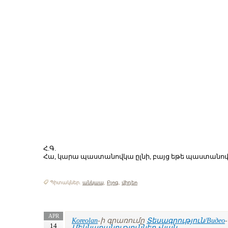
Հ.Գ.
Հա, կարա պաստանովկա ըլնի, բայց եթե պաստանովկ
Պիտակներ.
անկապ
,
Բլոգ
,
վիդեո
APR
Koreolan
-ի գրառումը
Տեսագրություն/Видео
14
Մեկնաբանություններ չկան