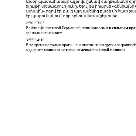
Այսօր պատահաբար աչքովս ընկավ Հաղթանակի զոր
ելույթի տեսագրությունը։ Ելույթն իհարկե «գենիալ
Ստալին» ոգով էր, բայց այդ ամենից բացի մի հատ շա
էր պարունակում, որը երկու անգամ շեշտվեց.
2:50 ” 3:05
Война с фашистской Германией, этим коварным
и сильным вра
грозным испытанием.
3:55 ” 4:10
В то время не только враги, но и многие наши друзья заграницей
выдержит
мощного натиска немецкой военной машины
.