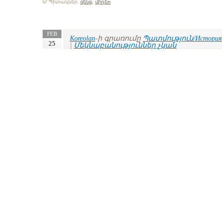
Պիտակներ.
զենք
,
վիդեո
FEB
Koreolan
-ի գրառումը
Պատմություն/История
25
|
Մեկնաբանություններ չկան