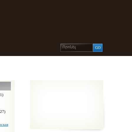
1)
27)
ская