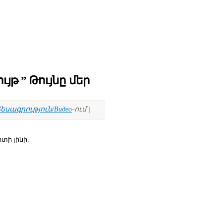
յթ ” Թույնը մեր
եսագրություն/Видео
-ում |
իտի լինի: