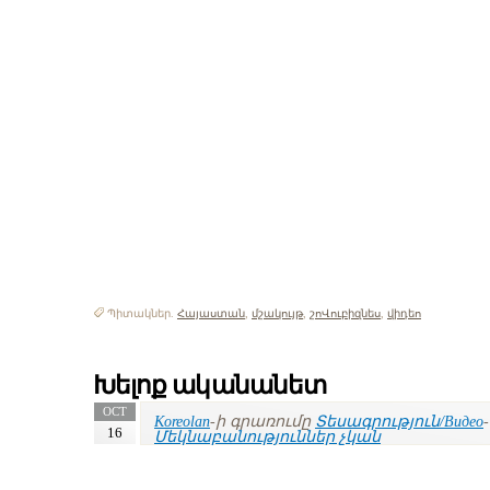
Պիտակներ.
Հայաստան
,
մշակույթ
,
շոՎուբիզնես
,
վիդեո
Խելոք ականանետ
OCT
Koreolan
-ի գրառումը
Տեսագրություն/Видео
16
Մեկնաբանություններ չկան