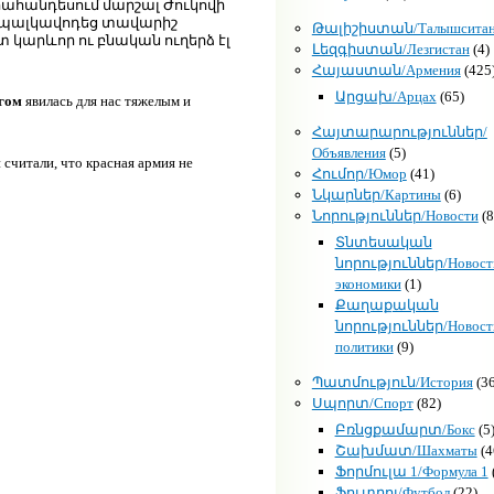
ահանդեսում մարշալ Ժուկովի
նի պալկավոդեց տավարիշ
Թալիշիստան/Талышсита
տ կարևոր ու բնական ուղերձ էլ
Լեզգիստան/Лезгистан
(4)
Հայաստան/Армения
(425
Արցախ/Арцах
(65)
гом
явилась для нас тяжелым и
Հայտարարություններ/
Объявления
(5)
 считали, что красная армия не
Հումոր/Юмор
(41)
Նկարներ/Картины
(6)
Նորություններ/Новости
(8
Տնտեսական
նորություններ/Новост
экономики
(1)
Քաղաքական
նորություններ/Новост
политики
(9)
Պատմություն/История
(36
Սպորտ/Спорт
(82)
Բռնցքամարտ/Бокс
(5
Շախմատ/Шахматы
(4
Ֆորմուլա 1/Формула 1
Ֆուտբոլ/Футбол
(22)