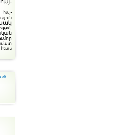
հայ-
հայ-
թյուն
նակ
յուն
ական
ումոր
խմատ
 հետս