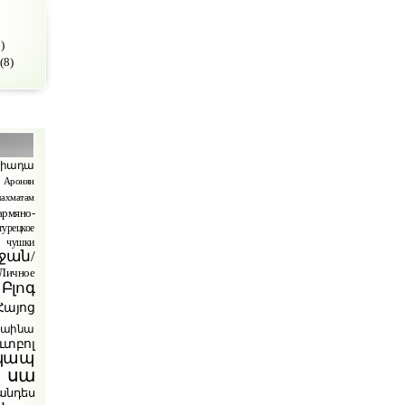
)
(8)
պիադա
Аронян
ахматам
армяно-
турецкое
чушки
ջան/
ичное
Բլոգ
Հայոց
րաինա
ւտբոլ
կապ
 սա
անդես