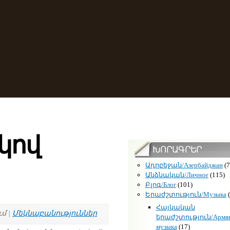
կով
ԽՈՐԱԳՐԵՐ
Ադրբեջան/Азербайджан
(7
Անձնական/Личное
(115)
Բլոգ/Блог
(101)
Երաժշտություն/Музыка
(
Հայկական
ւմ |
Մեկնաբանություններ
երաժշտություն/Армян
музыка
(17)