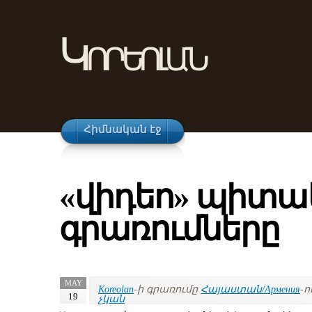
Կորեոլան
Հիմնական էջ
«վիդեո» պիտա
գրառումները
MAY
Koreolan
-ի գրառումը
Հայաստան/Армения
-ո
19
չկան