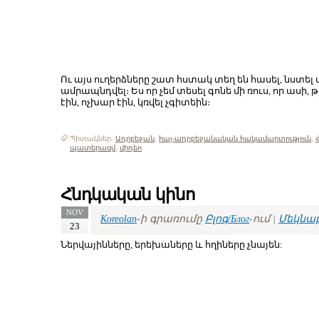
Ու այս ուղերձները շատ հստակ տեղ են հասել, նստել
ամրապնդվել։ Ես որ չեմ տեսել գոնե մի ռուս, որ աս
էին, ոչխար էին, կռվել չգիտեին։
Պիտակներ.
Ադրբեջան
,
հայ-ադրբեջանական հակամարտություն
,
պատերազմ
,
վիդեո
Հնդկական կինո
NOV
Koreolan
-ի գրառումը
Բլոգ/Блог
-ում |
Մեկնաբ
23
Ներվայինները, երեխաները և հղիները չնայեն: