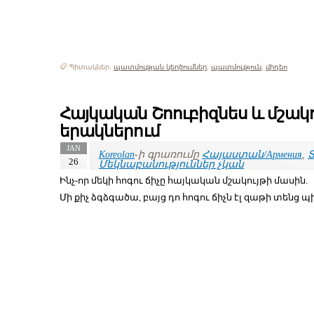
Պիտակներ.
պատմության կեղծումներ
,
պատմություն
,
վիդեո
Հայկական Շոուբիզնես և մշակու
երակներում
JAN
Koreolan
-ի գրառումը
Հայաստան/Армения
,
Տ
26
Մեկնաբանություններ չկան
Ինչ-որ մեկի հոգու ճիչը հայկական մշակույթի մասին.
Մի քիչ ձգձգածա, բայց դո հոգու ճիչն էլ զաթի տենց պ