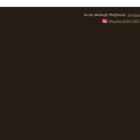
Arclite թեմայի հեղինակ`
digitalna
Գրառումներ (RSS