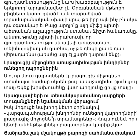
գյուղատնտեսությունը նախ խաբեբայություն է,
երկրորդ` արդյունավետ չէ։ Օրգանական մթերքի
բիզնեսը կառուցված է այն տարածված
տրամաբանական սխալի վրա, թե իբր այն ինչ բնական
դա օգտակար է։ Բայց արդյո՞ք այդ միֆը պիտի
պետական աջակցություն ստանա։ Ճիշտ հակառակը
պետությունը պիտի խրախուսի, որ
գյուղատնտեսությունն ավելի առաջատար,
տեխնոլոգիական դառնա, ոչ թե դեպի քարե դար
վերադառնա (առանց այդ էլ քարե դարում ենք)։
Լրացուցիչ միջոցներ առաջադիմության խնդիրներ
ունեցող դպրոցներին
Այո, որ մյուս դպրոցներն էլ լրացուցիչ միջոցներ
ստանալու համար սկսեն թույլ առաջադիմություն ցու
տալ։ Եկեք խրախուսենք վատ արդյունք ցույց տալը։
Արագաչափերի ու տեսանկարահանող սարքերի
տուգանքների նշանակման վերացում
Իսկ միգուցե նախորդ կետի օրինակով
«կարգապահության խնդիրներ ունեցող վարորդների
լրացուցիչ միջոցնե՞ր տրամադրենք»։ Հույս ունեմ, որ 
կետի անհեթեթ լինելը բացատրելու կարիք չկա։
Ցածրաճաշակ մշակույթի քարոզի սահմանափակում