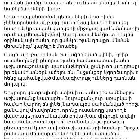
ուսման վարձը ու ավարտելուց հետո գնացել է տունը
նստել ծնողների վզին։
Սրա իրականացման դետալների վրա հիմա
չկենտրոնանամ, բայց դա օրինակ կարող է արվել
հատուկ կրթական վարկերի միջոցով կամ նմանատ
որևէ այլ մեխանիզմով։ Սա էլ ասում եմ զուտ որպես
օրինակ այն բանի, որ ցանկության դեպքում նման
մեխանիզմ կարելի է մտածել։
Բացի այդ, բուհը նաև շահագրգռված կլինի, որ իր
ուսանողների ընտրությունը համապատասխանի
աշխատաշուկայի պահանջներին, քանի որ այդ դեպք
իր եկամուտներն աճելու են։ Ու ջանքեր կգործադրի, ո
հենց պահանջված մասնագիտությունները դառնան
մոդայիկ։
Երկրորդ կետը պիտի ստիպի ուսանողին ամենօրյա
աշխատանք կատարել։ Յուրաքանչյուր առարկայի
համար կարող են լինել նախապես սահմանված որոշ
քանակով միավորներ, որոնք ուսանողը կարող է
վաստակել ուսումնական օրվա (կամ միգուցե ավելի
նպատակահարմար է ուսումնական շաբաթվա)
ընթացքում կատարված աշխատանքի համար։ Որոշ
քանակով միավորներ կտրվեն նաև առանձին,