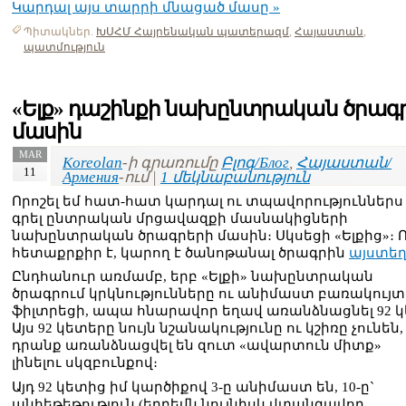
Կարդալ այս տարրի մնացած մասը »
Պիտակներ.
ԽՍՀՄ Հայրենական պատերազմ
,
Հայաստան
,
պատմություն
«Ելք» դաշինքի նախընտրական ծրագ
մասին
MAR
Koreolan
-ի գրառումը
Բլոգ/Блог
,
Հայաստան/
11
Армения
-ում |
1 մեկնաբանություն
Որոշել եմ հատ-հատ կարդալ ու տպավորություններս
գրել ընտրական մրցավազքի մասնակիցների
նախընտրական ծրագրերի մասին։ Սկսեցի «Ելքից»։ Ո
հետաքրքիր է, կարող է ծանոթանալ ծրագրին
այստե
Ընդհանուր առմամբ, երբ «Ելքի» նախընտրական
ծրագրում կրկնությունները ու անիմաստ բառակույտ
ֆիլտրեցի, ապա հնարավոր եղավ առանձնացնել 92 կ
Այս 92 կետերը նույն նշանակությունը ու կշիռը չունեն,
դրանք առանձնացվել են զուտ «ավարտուն միտք»
լինելու սկզբունքով։
Այդ 92 կետից իմ կարծիքով 3-ը անիմաստ են, 10-ը`
անհեթեթություն (երբեմն նույնիսկ վտանգավոր