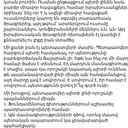
կտան բուհին։ Ուսման ընթացքում պիտի լինեն նաև
բարձր միավոր հավաքելու համար խրախուսանքներ
օրինակ՝ ինչ-որ Y և ավելի միավոր հավաքած
ուսանողները կարող են օգտվել տարատեսակ
ծրագրերից, այդ թվում՝ արտերկրում ուսումը
շարունակելու, կոնֆերանսների մեկնելու ևն, ևն։ Այդ
խրախուսական ծրագրերի դետալներն էլ կարելի է
քննարկել ու լիքը բան մտածել։
Մի քանի բան էլ պետպատվերի մասին։ Պետպատվեր
հարցում պիտի հասկանալ, որ պետությունը
բարեգործական ճաշարան չի։ Եթե նա ինչ-որ մի մար
համար ծախս է տեսնում, էդ մարդուն մասնագիտությ
է տալիս, ապա դա որոշակի նպատակ պիտի ունենա, 
թե պայմանավորված լինի միայն այն հանգամանքով, 
այդ մարդը լավ է սովորում։ Է սովորում է, իր համար է
սովորում, պետությունն ըտեղ ի՞նչ գործ ունի։
Մի խոսքով, պետպատվեր պիտի լինի որոշակի
պայմաններում միայն.
1. Ֆունդամենտալ գիտություններում աշխատել
պատրաստվողների համար։
2. Այն մասնագիտությունների գծով, որոնց մասով
պետական ապարատում կա չբավարարված
պահանջարկ։