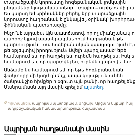
տարածքային կորուստը հոգեբանական լոմկային
ընդամենը նյութական տեսք է տալիս – ուրիշ ոչ մի բա
Ես կարող եմ օրինակներ բերել, երբ տարածքային
կորուստը հաղթանակ է ընկալվել. օրինակ` խորհրդա
ֆիննական պատերազմը։
Ինչո՞ւ է այդպես։ Այն պատճառով, որ ոչ միանշանակ ո
անորոշ ելքով պատերազմներում հաղթանակ թե
պարտություն – սա հոգեբանական զգացողություն է, 
թե օբյեկտիվ իրողություն։ Ավելի պարզ ասած` եթե
համարում ես, որ հաղթել ես, ուրեմն հաղթել ես։ Իսկ 
համարում ես, որ պարտվել ես, ուրեմն պարտվել ես։
Անձամբ ես համարում եմ, որ եթե հոգեբանական
ֆակտորը մի կողմ դնենք, ապա գոյություն ունեն
ծանրակշիռ հիմքեր ի օգուտ այն բանի, որ հաղթել ենք
Մանրամասն այդ մասին գրել եմ
այստեղ
։
Պիտակներ.
ապրիլյան պատերազմ
,
Արցախ
,
Արցախ Ակբար
,
հայ-
ադրբեջանական հակամարտություն
,
Հայաստան
Ապրիլյան հաղթանակի մասին