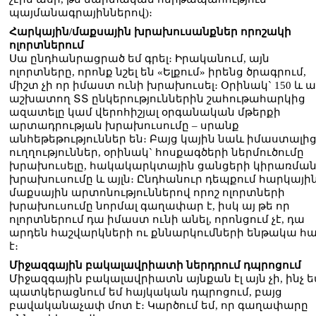
պայմանագրայիններով)։
Հարկային/մաքսային խրախուսանքներ որոշակի
ոլորտներում
Սա ընդհանրացրած եմ գրել։ Իրականում, այն
ոլորտները, որոնք նշել են «Ելքում» իրենց ծրագրում,
միշտ չի որ իմաստ ունի խրախուսել։ Օրինակ` 150 և ա
աշխատող ՏՏ ընկերություններին շահութահարկից
ազատելը կամ վերոհիշյալ օրգանական մթերքի
արտադրության խրախուսումը – սրանք
անհեթեթություններ են։ Բայց կային նաև իմաստալի
ուղղություններ, օրինակ` հոսքագծերի ներմուծումը
խրախուսելը, հակակարկտային ցանցերի կիրառմա
խրախուսումը և այլն։ Ընդհանուր դեպքում հարկային
մաքսային արտոնություններով որոշ ոլորտների
խրախուսումը նորմալ գաղափար է, իսկ այ թե որ
ոլորտներում դա իմաստ ունի անել, որոնցում չէ, դա
արդեն հաշվարկների ու քննարկումների ենթակա հ
է։
Միջազգային բակալավրիատի ներդրում դպրոցում
Միջազգային բակալավրիատն այնքան էլ այն չի, ինչ ե
պատկերացնում եմ հայկական դպրոցում, բայց
բավականաչափ մոտ է։ Կարծում եմ, որ գաղափարը