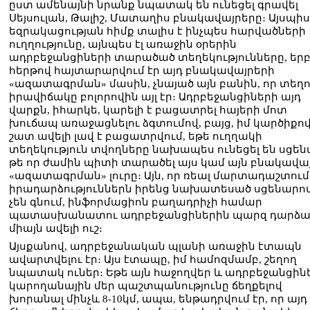
ըստ ամենայնի նրանք նպատակ են ունեցել գրավել
Սեյսուլան, Թալիշ, Մատաղիս բնակավայրերը։ Այսպի
եզրակացության հիմք տալիս է ինչպես հարվածների
ուղղությունը, այնպես էլ առաջին օրերին
ադրբեջանցիների տարածած տեղեկությունները, եր
հերթով հայտարարվում էր այդ բնակավայրերի
«ազատագրման» մասին, չնայած այն բանին, որ տեղո
իրավիճակը բոլորովին այլ էր։ Ադրբեջանցիների այդ
վարքն, իհարկե, կարելի է բացատրել հայերի մոտ
խուճապ առաջացնելու ձգտումով, բայց, իմ կարծիքո
շատ ավելի լավ է բացատրվում, եթե ուղղակի
տեղեկություն տվողները նախապես ունեցել են սցեն
թե որ ժամին պիտի տարածել այս կամ այն բնակավա
«ազատագրման» լուրը։ Այն, որ ռեալ մարտադաշտում
իրադարձություններն իրենց նախատեսած սցենարո
չեն գնում, ինֆորմացիոն բաղադրիչի համար
պատասխանատու ադրբեջանցիներին պարզ դարձա
միայն ավելի ուշ։
Այսքանով, ադրբեջանական պլանի առաջին էտապն
ավարտվելու էր։ Այս էտապը, իմ համոզմամբ, շեղող
նպատակ ուներ։ Եթե այն հաջողվեր և ադրբեջանցին
կարողանային մեր պաշտպանությունը ճեղքելով
խորանալ մինչև 8-10կմ, ապա, ենթադրվում էր, որ այդ