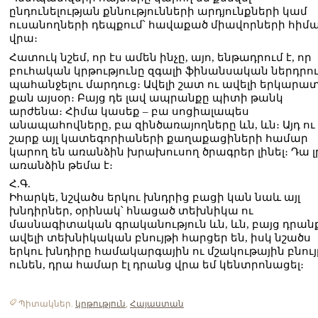
ընդունելության քննությունների արդյունքների կամ
ուսանողների դեպքում՝ հավաքած միավորների հիմ
վրա։
Հատուկ նշեմ, որ էս ամեն ինչը, այո, ենթադրում է, որ
բուհական կրթությունը զգալի ֆինանսական ներդրու
պահանջելու մարդուց։ Ավելի շատ ու ավելի երկարա
քան այսօր։ Բայց դե լավ ապրանքը պիտի թանկ
արժենա։ Հիմա կասեք – բա սոցիալապես
անապահովները, բա զինծառայողները ևն, ևն։ Այդ ու
շարք այլ կատեգորիաների քաղաքացիների համար
կարող են առանձին խրախուսող ծրագրեր լինել։ Դա լ
առանձին թեմա է։
Հ.Գ.
Իհարկե, նշվածս երկու խնդրից բացի կան նաև այլ
խնդիրներ, օրինակ՝ հնացած տեխնիկա ու
մասնագիտական գրականություն ևն, ևն, բայց դրան
ավելի տեխնիկական բնույթի հարցեր են, իսկ նշածս
երկու խնդիրը համակարգային ու մշակութային բնույ
ունեն, դրա համար էլ դրանց վրա եմ կենտրոնացել։
Պիտակներ.
կրթություն
,
Հայաստան