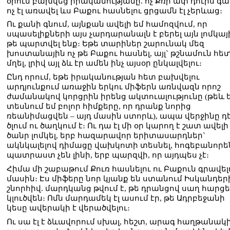
օրում բախվեց իրականությանը. ոչ Քռի ափ դուրս գալ
ոչ էլ առավել ևս Բաքու հասնելու ցրցամն էլ չերևաց։
Ու քանի գնում, այնքան ավելի եմ համոզվում, որ
սպասելիքների այս չարդարանալն է բերել այն լոմկայ
թե պարտվել ենք։ Եթե տարիներ շարունակ մեզ
խոստանային ոչ թե Բաքու հասնել, այլ` թշնամուն հե
մղել, լրիվ այլ ձև էր ամեն ինչ այսօր ընկալվելու։
Ընդ որում, եթե իրականության հետ բախվելու
արդյունքում առաջին երկու միֆերն առնվազն որոշ
ժամանակով կորցրին իրենց ակտուալությունը (թեև 
տեսնում եմ բոլոր հիմքերը, որ դրանք նորից
ռեանիմացվեն – այդ մասին ստորև), ապա վերջինը դ
ծլում ու ծաղկում է։ Ու դա էլ մի օր կարող է շատ ավելի
ծանր լոմկել, երբ հազարավոր երիտասարդներ`
ակնկալելով դիմացը վախկոտի տեսնել, հոգեբանորե
պատրաստ չեն լինի, երբ պարզվի, որ այդպես չէ։
Հիմա մի շաբաթում Քուռ հասնելու ու Բաքուն գրավել
մասին։ Էս միֆերը նոր կյանք են ստանում Իսկանդեր
շնորհիվ. մարդկանց թվում է, թե դրանցով սաղ հարց
կլուծվեն։ Ոմն մարդամեկ էլ ասում էր, թե Ադրբեջանի
կեսը ավերակի է վերածվելու։
Ու սա էլ է ձևավորում սխալ, հեշտ, արագ հաղթանակ