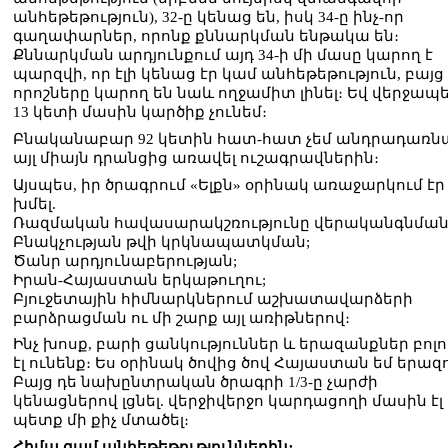
անհեթեթություն), 32-ը կենաց են, իսկ 34-ը ինչ-որ
գաղափարներ, որոնք քննարկման ենթակա են։
Քննարկման արդյունքում այդ 34-ի մի մասը կարող է
պարզվի, որ էլի կենաց էր կամ անհեթեթություն, բայց
որոշները կարող են նաև ողջամիտ լինել։ Եվ վերջապ
13 կետի մասին կարծիք չունեմ։
Բնականաբար 92 կետին հատ-հատ չեմ անդրադառն
այլ միայն դրանցից առավել ուշագրավներին։
Այսպես, իր ծրագրում «Ելքն» օրինակ առաջարկում էր
խմել.
Ռազմական հավասարակշռությունը վերականգնման
Բնակչության թվի կրկնապատկման;
Ծանր արդյունաբերության;
Իրան-Հայաստան երկաթուղու;
Բյուջետային հիմնարկներում աշխատավարձերի
բարձրացման ու մի շարք այլ առիթներով։
Ինչ խոսք, բարի ցանկություններ և երազանքներ բոլ
էլ ունենք։ Ես օրինակ ծովից ծով Հայաստան եմ երազո
Բայց դե նախընտրական ծրագրի 1/3-ը չարժի
կենացներով լցնել. վերջիվերջո կարդացողի մասին էլ 
պետք մի քիչ մտածել։
Հիմա գամ անհեթեթություններին։