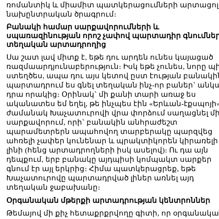
ռոմանտիկ և միամիտ պատկերացումների արտացոլ
նախընտրական ծրագրում։
Բանակի համար սարքավորումների և
սպառազինության որոշ չափով պարտադիր գնումնե
տեղական արտադրողից
Սա շատ լավ միտք է, եթե դու արդեն ունես կայացած
ռազմաարդյունաբերություն։ Իսկ եթե չունես, նորը 
ստեղծես, ապա դու այս կետով ըստ էության բանակի
պարտադրում ես գնել տեղական ինչ-որ բաներ` ան
դրա որակից։ Օրինակ` մի քանի տարի առաջ ես
ականատես եմ եղել, թե ինչպես էին «Երևան-էքսպոյի
ժամանակ Խաչատուրովի վրա փորձում սաղացնել մ
սարքավորում, որի` բանակին անհրաժեշտ
պարամետրերն ապահովող տարբերակը պարզվեց
ահռելի չափեր կունենար և պրակտիկորեն կիրառելի 
լինի (հենց արտադրողների իսկ ասելով)։ Ու դա այն
դեպքում, երբ բանակը այդպիսի կոմպակտ սարքեր
գնում էր այլ երկրից։ Հիմա պատկերացրեք, եթե
Խաչատուրովը պարտադրված լիներ առնել այդ
տեղական ջաբախանը։
Օրգանական մթերքի արտադրության կենտրոններ
Թեմայով մի քիչ հետաքրքրվողը գիտի, որ օրգանակ