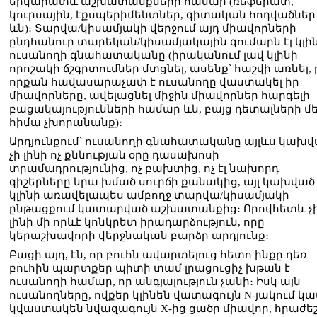
երկարատև աշխատանքների համար (ռեֆերատ,
կուրսային, էքսպերիմենտներ, գիտական հոդվածներ 
ևն)։ Տարվա/կիսամյակի վերջում այդ միավորների
ընդհանուր տարեկան/կիսամյակային գումարն էլ կլի
ուսանողի գնահատականը (իրականում լավ կլինի
որոշակի ճշգրտումներ մտցնել, ասենք՝ հաշվի առնել, 
որքան հավասարաչափ է ուսանողը վաստակել իր
միավորները, ավելացնել միջին միավորներ հարգելի
բացակայությունների համար ևն, բայց դետալների մ
հիմա չխորանանք)։
Արդյունքում՝ ուսանողի գնահատականը այլևս կախ
չի լինի ոչ քննության օրը դասախոսի
տրամադրությունից, ոչ բախտից, ոչ էլ նախորդ
գիշերները նրա խմած սուրճի քանակից, այլ կախված
կլինի առավելապես ամբողջ տարվա/կիսամյակի
ընթացքում կատարված աշխատանքից։ Որովհետև չ
լինի մի որևէ կոնկրետ իրադարձություն, որը
կերաշխավորի վերջնական բարձր արդյունք։
Բացի այդ, էն, որ բուհն ավարտելուց հետո ինքը դեռ
բուհին պարտքեր պիտի տամ լրացուցիչ խթան է
ուսանողի համար, որ անգյալություն չանի։ Իսկ այն
ուսանողները, ովքեր կլինեն վատագույն N-յակում կա
կվաստակեն նվազագույն X-ից ցածր միավոր, հրաժե