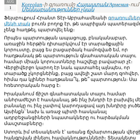
AUG
Koreolan
-ի գրառումը
Հայաստան/Армения
-ում 
1
Մեկնաբանություններ չկան
Ֆեյսբուքում Հրանտ Տէր-Աբրահամեանի
գրառումներ
մեկի տակ
բուռն բողոք էր, թե ապրիլյան պատերազմ
չենք հաղթել, պարտվել ենք։
Որպես պարտության ապացույց, բնականաբար,
առաջին հերթին դիտարկվում էր տարածքային
կորուստը, բայց ես բացարձակ համոզված եմ, որ
հաղթանակ թե պարտություն գնահատական տալու
համար միայն կորուստները հաշվելը բավարար չէ։
Վերջիվերջո կարող էր նաև պատահել այնպես, որ
տարածք չկորցնեինք, բայց ավելի շատ մարդ զոհվեր,
հիմա դա կլիներ հաղթանա՞կ, թե՞ պարտություն։ Սա
հռետորական հարց է։
Իրականում ճիշտ գնահատական տալու համար
անհրաժեշտ է հասկանալ, թե ինչ խնդրի էր բախվել մ
բանակը ու ինչ չափով կարողացավ այդ խնդիրը լուծե
Այսինքն՝ նախ և առաջ պիտի հասկանալ
ադրբեջանցիների նպատակները ու հարձակման
մասշտաբները։
Ստորև իմ տեսակետն է՝ առանց ճշմարտության վերջ
հանգրվան լինելու հավակնությունների։ Տեսակետս