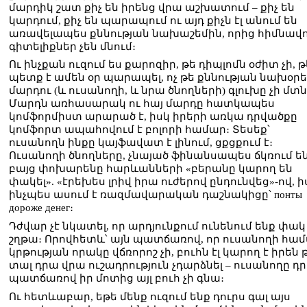
մարդիկ շատ քիչ են իրենց վրա աշխատում – քիչ են
կարդում, քիչ են պարապում ու այդ քիչն էլ անում են
առավելապես քննության նախաշեմին, որից հիմնավ
գիտելիքներ չեն մնում։
Ու ինչքան ուզում ես քարոզիր, թե դիպլոմն օժիտ չի, թ
պետք է ամեն օր պարապել, ոչ թե քննության նախօրե
մարդու (և ուսանողի, և նրա ծնողների) գլուխը չի մտն
Մարդն առհասարակ ու հայ մարդը հատկապես
կոմֆորմիստ արարած է, իսկ իրերի առկա դրվածքը
կոմֆորտ ապահովում է բոլորի համար։ Տեսեք՝
ուսանողն ինքը կայֆավատ է լինում, ցքցքում է։
Ուսանողի ծնողները, չնայած ֆինանսապես ճկռում են
բայց փոխարենը հարևանների «բերանը կարող են
փակել». «էրեխես լրիվ իրա ուժերով ընդունվեց»-ով, ի
ինչպես ասում է ռազմավարական դաշնակիցը՝ понты
дороже денег։
Դժվար չէ նկատել, որ արդյունքում ունենում ենք փակ
շղթա։ Որովհետև՝ այն պատճառով, որ ուսանողի հա
կրթության որակը վճռորոշ չի, բուհն էլ կարող է իրեն թ
տալ դրա վրա ուշադրություն չդարձնել – ուսանողը դ
պատճառով իր մոտից այլ բուհ չի գնա։
Ու հետևաբար, եթե մենք ուզում ենք դուրս գալ այս