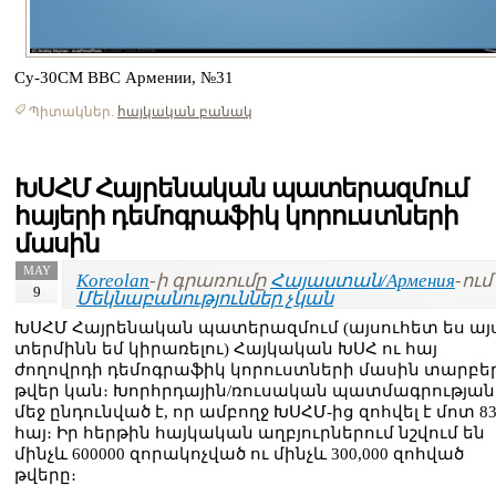
Су-30СМ ВВС Армении, №31
Պիտակներ.
հայկական բանակ
ԽՍՀՄ Հայրենական պատերազմում
հայերի դեմոգրաֆիկ կորուստների
մասին
MAY
Koreolan
-ի գրառումը
Հայաստան/Армения
-ում 
9
Մեկնաբանություններ չկան
ԽՍՀՄ Հայրենական պատերազմում (այսուհետ ես այ
տերմինն եմ կիրառելու) Հայկական ԽՍՀ ու հայ
ժողովրդի դեմոգրաֆիկ կորուստների մասին տարբե
թվեր կան։ Խորհրդային/ռուսական պատմագրության
մեջ ընդունված է, որ ամբողջ ԽՍՀՄ-ից զոհվել է մոտ 83
հայ։ Իր հերթին հայկական աղբյուրներում նշվում են
մինչև 600000 զորակոչված ու մինչև 300,000 զոհված
թվերը։