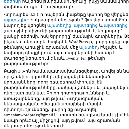
ռեժիմի
հայերեն թարգմանությունը, ինչը մասնակիո
փոխհատուցում է ուշացումը։
Վորդպրես 3.3.1-ի հայերեն փաթեթը կարող եք վերցնե
այստեղից
։ Իսկ թարգմանության 3 ֆայլերն առանձին
կարող եք վերցնել
այստեղից
,
այստեղից
և
այստեղից
(առաջինը միջուկի թարգմանությունն է, երկրորդը`
ցանցի ռեժիմի, իսկ երրորդը՝ ժամային գոտիների)։ Թ
ինչպես տեղադրել հայերեն WordPress-ը, կարդացեք այ
թեմայով առաջին գրառման մեջ
այստեղ
։ Ինչպես և
նախորդ դեպքերում, այս տարբերակի համար էլ
փաթեթը ներառում է նաև Twenty Ten թեմայի
թարգմանությունը։
Բացի 3.3-ին համապատասխանեցվելուց, արվել են ն
որոշակի ուղղումներ, վերացվել են նկատված
վրիպակները, որոշ դեպքերում փոխվել են
թարգմանությունները, սակայն շտկելու և լավացնելու
դեռ շատ բան կա։ Բոլոր դիտողությունները և
առաջարկները, այդ թվում՝ ուղղագրական,
կետադրական, ոճական սխալների մասին
դիտողությունները, կարող եք ուղարկել
armenianwordpress@gmail էլ. փոստի հասցեով կամ էլ իմ 
կապի որևէ այլ միջոցով, այդ թվում` այս գրառման
մեկնաբանություններում։