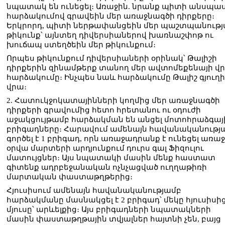
նպատակ են ունեցել։ Առաջին. նրանք պիտի անսպաս
հարձակումով գրավեին մեր առաջնագծի դիրքերը։
Երկրորդ, պիտի ներթափանցեին մեր պաշտպանութ
թիկունք՝ այնտեղ դիվերսիաներով խառնաշփոթ ու
խուճապ ստեղծեին մեր թիկունքում։
Որպես թիկունքում դիվերսիաների օրինակ՝ Թալիշի
դիրքերին զինամթերք տանող մեր ավտոմեքենայի վ
հարձակումը։ Ինչպես նաև հարձակումը Թալիշ գյուղի
վրա։
2. Հատուկջոկատայինների կողմից մեր առաջնագծի
դիրքերի գրավումից հետո հրետանու ու օդուժի
աջակցույթամբ հարձակման են անցել մոտոհրաձգայ
բրիգադները։ Հարավում ամենայն հավանականությ
գործել է 1 բրիգադ, որն առաջադրանք է ունեցել առա
օրվա մարտերի արդյունքում դուրս գալ Ֆիզուլու
մատույցներ։ Այս նպատակի մասին մենք հաստատ
գիտենք ադրբեջանական ոչնչացված ուղղաթիռի
մարտական փաստաթղթերից։
Հյուսիսում ամենայն հավանականությամբ
հարձակմանը մասնակցել է 2 բրիգադ՝ մեկը հյուսիսից
մյուսը՝ արևելքից։ Այս բրիգադների նպատակների
մասին փաստաթղթային տվյալներ հայտնի չեն, բայց