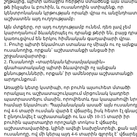
շղթայից, պիտի առաջին հերթին մտածենք այն մասին
թե ինչպես և բուհին, և ուսանողին ստիպենք, որ
կենտրոնանան կրթության որակի վրա ու անընդհատ
աշխատեն այդ ուղղությամբ։
Այն մտքերը, որ այդ ուղղությամբ ունեմ, դեռ լավ չեմ
կարողանում ձևակերպել ու դրանք թերի են, բայց դր
կառուցվում են երկու հիմնական գաղափարի վրա.
1. Բուհը պիտի եկամուտ ստանա ոչ միայն ու ոչ այնք
ուսանողից, որքան՝ աշխատանքի անցած իր
շրջանավարտից։
2. Ուսանողի «տարեկան/կիսամյակային»
գնահատականը պիտի ձևավորվի ոչ այնքան
քննությունների, որքան՝ իր ամենօրյա աշխատանքի
արդյունքում։
Առաջին կետը կստիպի, որ բուհն այսուհետ մտածի
որակյալ ու աշխատաշուկայում մրցունակ կադրեր
պատրաստելու մասին, որովհետև դա կապահովի ն
համար եկամուտ։ Պայմանական ասած՝ այն ուսանող
ով 4-6 տարի ուսման վարձ է վճարել, իսկ հետո էլ գնա
է ընդունվել է աշխատանքի ու ևս մի 10-15 տարի իր
բուհին պարտադիր որոշակի տոկոս է վճարել
աշխատավարձից, կլինի ավելի նախընտրելի, քան այ
ուսանողը, ով մի կերպ այդ 4-6 տարին գլորել է՝ վճարե