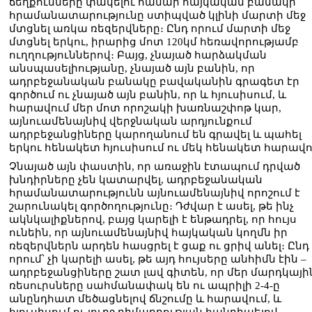
ճեղքումները փակելու համար հայկական բանակի
հրամանատարությունը ստիպված կլինի մարտի մեջ
մտցնել առկա ռեզերվները։ Ընդ որում մարտի մեջ
մտցնել երկու, իրարից մոտ 120կմ հեռավորությամբ
ուղղություններով։ Բայց, չնայած հարձակման
անսպասելիությանը, չնայած այն բանին, որ
ադրբեջանական բանակը բավականին գրագետ էր
գործում ու չնայած այն բանին, որ և հյուսիսում, և
հարավում մեր մոտ որոշակի խառնաշփոթ կար,
այնուամենայնիվ վերջնական արդյունքում
ադրբեջանցիները կարողանում են գրավել և պահել
երկու հենակետ հյուսիսում ու մեկ հենակետ հարավո
Չնայած այն փաստին, որ առաջին էտապում դրված
խնդիրները չեն կատարվել, ադրբեջանական
հրամանատարությունն այնուամենայնիվ որոշում է
շարունակել գործողությունը։ Դժվար է ասել, թե ինչ
ակնկալիքներով, բայց կարելի է ենթադրել, որ հույս
ունեին, որ այնուամենայնիվ հայկական կողմն իր
ռեզերվներն արդեն հասցրել է ցաք ու ցրիվ անել։ Ընդ
որում՝ չի կարելի ասել, թե այդ հույսերը անհիմն էին –
ադրբեջանցիները շատ լավ գիտեն, որ մեր մարդկայի
ռեսուրսները սահմանափակ են ու ապրիլի 2-4-ը
անընդհատ մեծացնելով ճնշումը և հարավում, և