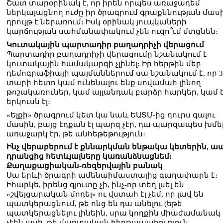
Շատ տարօրինակ է, որ իրեն որպես առաջադեմ
ներկայացնող ուժը իր ծրագրում գրաքննության մաս
դրույթ է ներառում։ Իսկ օրինակ յուպկաների
կարճության սահմանափակում չեն ուզո՞ւմ մտցնեն։
Կուտակային պարտադիր բաղադրիչի վերացում
Պարտադիր բաղադրիչի վերացումը նշանակում է
կուտակային համակարգի չլինել։ Իր հերթին մեր
դեմոգրաֆիայի պայմաններում սա նշանակում է, որ 3
տարի հետո կամ ունենալու ենք սովամահ լինող
թոշակառուներ, կամ այլանդակ բարձր հարկեր, կամ է
երկուսն էլ։
«Ելքի» ծրագրում կետ կա նաև ԵԱՏՄ-ից դուրս գալու
մասին, բայց էդքան էլ պարզ չէր, դա պարզապես խմե
առաջարկ էր, թե անհեթեթություն։
Ինչ վերաբերում է քննարկման ենթակա կետերին, 
դրանցից հետևյալները կառանձնացնեմ։
Քաղաքացիական-ռեզերվային բանակ
Սա երևի ծրագրի ամենաիմաստալից գաղափարն է։
Իհարկե, իրենց գյուտը չի, ինչ-որ տեղ լսել են
«շվեյցարական մոդել» ու վստահ էլ չեմ, որ լավ են
պատկերացնում, թե ոնց են դա անելու (եթե
պատկերացնելու լինեին, սրա կողքին միաժամանակ
չէին ասի, թե մարտական հերթապահություն