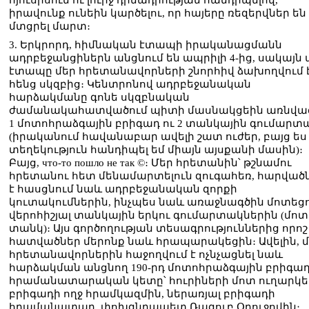
հյուսիսում ու լուրջ դիմադրության հանդիպելով,
իրավունք ունեին կարծելու, որ հայերը ռեզերվներ են
մտցրել մարտ։
3. Երկրորդ, հիմնական էտապի իրականացմանն
ադրբեջանցիներն անցնում են ապրիլի 4-ից, սակայն 
էտապը մեր հրետանավորների շնորհիվ ձախողվում 
հենց սկզբից։ Կենտրոնով ադրբեջանական
հարձակմանը գոնե սկզբնական
ժամանակահատվածում պիտի մասնակցեին առնվա
1 մոտոհրաձգային բրիգադ ու 2 տանկային գումարտ
(իրականում հավանաբար ավելի շատ ուժեր, բայց ես
տեղեկություն հանդիպել եմ միայն այսքանի մասին)։
Բայց, что-то пошло не так ©։ Մեր հրետանին՝ թշնամու
հրետանու հետ մենամարտելուն զուգահեռ, հարված
է հասցնում նաև ադրբեջանական զորքի
կուտակումներին, ինչպես նաև առաջնագծին մոտեց
վերոհիշյալ տանկային երկու գումարտակներին (մոտ
տանկ)։ Այս գործողության տեսագրություններից որոշ
հատվածներ մերոնք նաև հրապարակեցին։ Ավելին, 
հրետանավորներին հաջողվում է ոչնչացնել նաև
հարձակման անցնող 190-րդ մոտոհրաձգային բրիգա
հրամանատարական կետը՝ հուրիների մոտ ուղարկե
բրիգադի ողջ հրամկազմին, ներառյալ բրիգադի
հրամանատար, փոխգնդապետ Ռագուբ Օրուջովին։