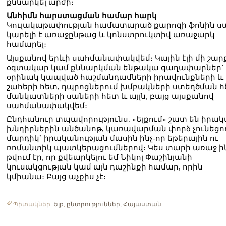
քննարկել արժի։
Անհիմն հարստացման համար հարկ
Կուլակաթափության համատարած քարոզի ֆոնին ս
կարելի է առաջընթաց և կոնստրուկտիվ առաջարկ
համարել։
Այսքանով երևի սահմանափակվեմ։ Կային էլի մի շար
օգտակար կամ քննարկման ենթակա գաղափարներ`
օրինակ կապված հաշմանդամների իրավունքների և
շահերի հետ, դպրոցներում խմբակների ստեղծման հ
մանկատների սաների հետ և այլն, բայց այսքանով
սահմանափակվեմ։
Ընդհանուր տպավորությունս. «Ելքում» շատ են իրա
խնդիրներին անծանոթ, կառավարման փորձ չունեցո
մարդիկ` իրականության մասին ինչ-որ եթերային ու
ռոմանտիկ պատկերացումներով։ Կես տարի առաջ ի
թվում էր, որ քվեարկելու եմ Նիկոլ Փաշինյանի
կուսակցության կամ այն դաշինքի համար, որին
կմիանա։ Բայց աչքիս չէ։
Պիտակներ.
Ելք
,
ընտրություններ
,
Հայաստան