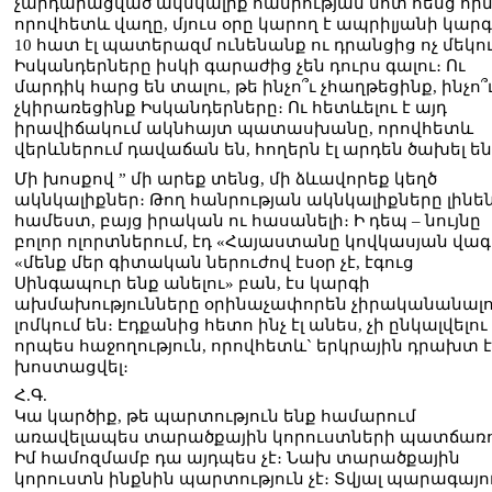
չարդարացված ակնկալիք հանրության մոտ հենց հի
որովհետև վաղը, մյուս օրը կարող է ապրիլյանի կար
10 հատ էլ պատերազմ ունենանք ու դրանցից ոչ մեկո
Իսկանդերները իսկի գարաժից չեն դուրս գալու։ Ու
մարդիկ հարց են տալու, թե ինչո՞ւ չհաղթեցինք, ինչո՞
չկիրառեցինք Իսկանդերները։ Ու հետևելու է այդ
իրավիճակում ակնհայտ պատասխանը, որովհետև
վերևներում դավաճան են, հողերն էլ արդեն ծախել են
Մի խոսքով ” մի արեք տենց, մի ձևավորեք կեղծ
ակնկալիքներ։ Թող հանրության ակնկալիքները լինե
համեստ, բայց իրական ու հասանելի։ Ի դեպ – նույնը
բոլոր ոլորտներում, էդ «Հայաստանը կովկասյան վագ
«մենք մեր գիտական ներուժով էսօր չէ, էգուց
Սինգապուր ենք անելու» բան, էս կարգի
ախմախությունները օրինաչափորեն չիրականանալո
լոմկում են։ Էդքանից հետո ինչ էլ անես, չի ընկալվելու
որպես հաջողություն, որովհետև` երկրային դրախտ 
խոստացվել։
Հ.Գ.
Կա կարծիք, թե պարտություն ենք համարում
առավելապես տարածքային կորուստների պատճառո
Իմ համոզմամբ դա այդպես չէ։ Նախ տարածքային
կորուստն ինքնին պարտություն չէ։ Տվյալ պարագայո