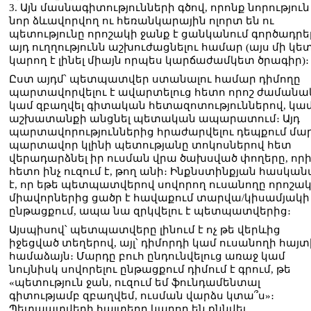
3. Այն մասնագիտությունների գծով, որոնք նորություն 
նոր ձևավորվող ու հեռանկարային ոլորտ են ու
պետությունը որոշակի ջանք է ցանկանում գործադրել
այդ ուղղությունն աշխուժացնելու համար (այս մի կե
կարող է լինել միայն որպես կարճաժամկետ ծրագիր)։
Ըստ այդմ՝ պետպատվեր ստանալու համար դիմողը
պարտավորվելու է ավարտելուց հետո որոշ ժամանա
կամ զբաղվել գիտական հետազոտություններով, կա
աշխատանքի անցնել պետական ապարատում։ Այդ
պարտավորություններից հրաժարվելու դեպքում մա
պարտավոր կլինի պետությանը տոկոսներով հետ
վերադարձնել իր ուսման վրա ծախսված փողերը, որ
հետո ինչ ուզում է, թող անի։ Ինքնստինքյան հասկան
է, որ եթե պետպատվերով սովորող ուսանողը որոշա
միավորներից ցածր է հավաքում տարվա/կիսամյակի
ընթացքում, ապա նա զրկվելու է պետպատվերից։
Այսպիսով՝ պետպատվերը լինում է ոչ թե վերևից
իջեցված տեղերով, այլ՝ դիմորդի կամ ուսանողի հայտ
համաձայն։ Մարդը բուհ ընդունվելուց առաջ կամ
նույնիսկ սովորելու ընթացքում դիմում է գրում, թե
«պետություն ջան, ուզում եմ ֆունդամենտալ
գիտությամբ զբաղվեմ, ուսման վարձս կտա՞ս»։
Պետպատվերի հայտերը կարող են քննվել