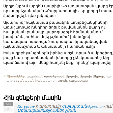
Արդյունքում արդեն ապրիլի 5-ի առավոտյան պարզ էր
որ ադրբեջանական «Բարբարոսայի» երկրորդ էտապ
ձախողվել է դեռ չսկսված։
Այսպիսով` հայկական բանակին ադրբեջանցիների
առաջադրած խնդիրը եղել է բավականին բարդ ու
հայկական բանակը կարողացել է հիմնականում
խափանել ու հետ մղել թշնամու` խնամքով
նախապատրաստված ու գրագետ իրականացված
լայնամասշտաբ և անսպասելի հարձակումը։
Իսկ ադրբեջանցիներն իրենց առջև դրված ամբիցիոզ
բայց նաև իրատեսական խնդիրը չեն կատարել։ Այդ
պատճառով այո, մենք հաղթել ենք, իրենք` պարտվել։
Պիտակներ.
ապրիլյան պատերազմ
,
Արցախ
,
Արցախ Ակբար
,
հայ-
ադրբեջանական հակամարտություն
,
Հայաստան
Հին զենքերի մասին
APR
Koreolan
-ի գրառումը
Հայաստան/Армения
-ում 
8
Մեկնաբանություններ չկան