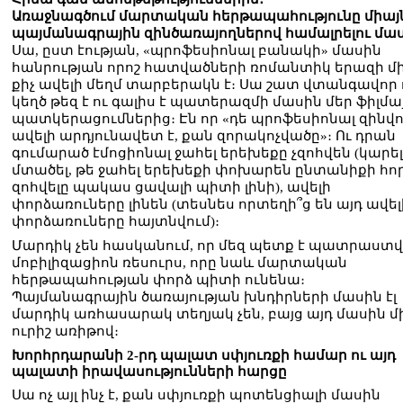
Առաջնագծում մարտական հերթապահությունը միայ
պայմանագրային զինծառայողներով համալրելու մա
Սա, ըստ էության, «պրոֆեսիոնալ բանակի» մասին
հանրության որոշ հատվածների ռոմանտիկ երազի մ
քիչ ավելի մեղմ տարբերակն է։ Սա շատ վտանգավոր 
կեղծ թեզ է ու գալիս է պատերազմի մասին մեր ֆիլմա
պատկերացումներից։ Էն որ «դե պրոֆեսիոնալ զինվ
ավելի արդյունավետ է, քան զորակոչվածը»։ Ու դրան
գումարած էմոցիոնալ ջահել երեխեքը չզոհվեն (կարել
մտածել, թե ջահել երեխեքի փոխարեն ընտանիքի հո
զոհվելը պակաս ցավալի պիտի լինի), ավելի
փորձառուները լինեն (տեսնես որտեղի՞ց են այդ ավել
փորձառուները հայտնվում)։
Մարդիկ չեն հասկանում, որ մեզ պետք է պատրաստ
մոբիլիզացիոն ռեսուրս, որը նաև մարտական
հերթապահության փորձ պիտի ունենա։
Պայմանագրային ծառայության խնդիրների մասին էլ
մարդիկ առհասարակ տեղյակ չեն, բայց այդ մասին մ
ուրիշ առիթով։
Խորհրդարանի 2-րդ պալատ սփյուռքի համար ու այդ
պալատի իրավասությունների հարցը
Սա ոչ այլ ինչ է, քան սփյուռքի պոտենցիալի մասին