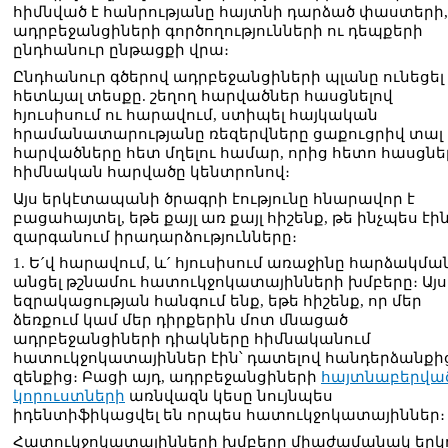
հիմնված է հանրությանը հայտնի դարձած փաստերի,
ադրբեջանցիների գործողությունների ու դեպքերի
ընդհանուր ընթացքի վրա։
Ընդհանուր գծերով ադրբեջանցիների պլանը ունեցել 
հետևյալ տեսքը. շեղող հարվածներ հասցնելով
հյուսիսում ու հարավում, ստիպել հայկական
հրամանատարությանը ռեզերվները ցաքուցրիվ տալ 
հարվածները հետ մղելու համար, որից հետո հասցնե
հիմնական հարվածը կենտրոնով։
Այս երկէտապանի ծրագրի էությունը հնարավոր է
բացահայտել, եթե քայլ առ քայլ հիշենք, թե ինչպես էի
զարգանում իրադարձությունները։
1. Ե´վ հարավում, և´ հյուսիսում առաջինը հարձակմա
անցել թշնամու հատուկջոկատայինների խմբերը։ Այս
եզրակացության հանգում ենք, եթե հիշենք, որ մեր
ձեռքում կամ մեր դիրքերին մոտ մնացած
ադրբեջանցիների դիակները հիմնականում
հատուկջոկատայիններ էին՝ դատելով հանդերձանքից
զենքից։ Բացի այդ, ադրբեջանցիների
հայտնաբերվա
կորուստների
առնվազն կեսը նույնպես
իդենտիֆիկացվել են որպես հատուկջոկատայիններ։
Հատուկջոկատայինների խմբերը միաժամանակ երկ