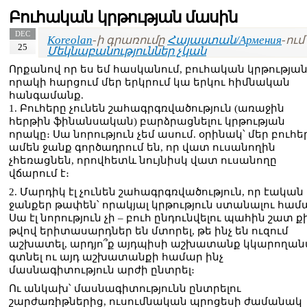
Բուհական կրթության մասին
DEC
Koreolan
-ի գրառումը
Հայաստան/Армения
-ում 
25
Մեկնաբանություններ չկան
Որքանով որ ես եմ հասկանում, բուհական կրթությա
որակի հարցում մեր երկրում կա երկու հիմնական
հանգամանք.
1. Բուհերը չունեն շահագրգռվածություն (առաջին
հերթին ֆինանսական) բարձրացնելու կրթության
որակը։ Սա նորություն չեմ ասում. օրինակ՝ մեր բուհե
ամեն ջանք գործադրում են, որ վատ ուսանողին
չհեռացնեն, որովհետև նույնիսկ վատ ուսանողը
վճարում է։
2. Մարդիկ էլ չունեն շահագրգռվածություն, որ էական
ջանքեր թափեն՝ որակյալ կրթություն ստանալու համ
Սա էլ նորություն չի – բուհ ընդունվելու պահին շատ ք
թվով երիտասարդներ են մտորել, թե ինչ են ուզում
աշխատել, արդյո՞ք այդպիսի աշխատանք կկարողա
գտնել ու այդ աշխատանքի համար ինչ
մասնագիտություն արժի ընտրել։
Ու անկախ՝ մասնագիտությունն ընտրելու
շարժառիթներից, ուսումնական պրոցեսի ժամանակ