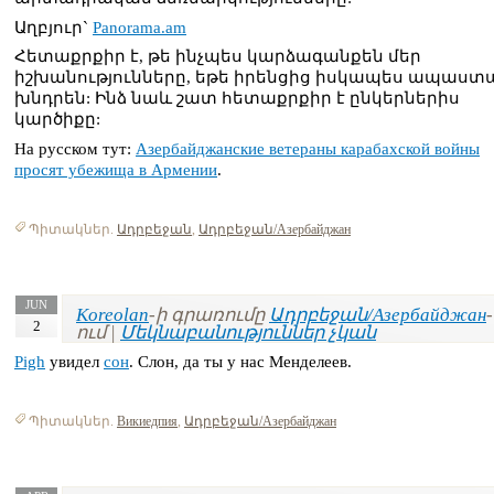
Աղբյուր`
Panorama.am
Հետաքրքիր է, թե ինչպես կարձագանքեն մեր
իշխանությունները, եթե իրենցից իսկապես ապաստ
խնդրեն: Ինձ նաև շատ հետաքրքիր է ընկերներիս
կարծիքը:
На русском тут:
Азербайджанские ветераны карабахской войны
просят убежища в Армении
.
Պիտակներ.
Ադրբեջան
,
Ադրբեջան/Азербайджан
JUN
Koreolan
-ի գրառումը
Ադրբեջան/Азербайджан
-
2
ում |
Մեկնաբանություններ չկան
Pigh
увидел
сон
. Слон, да ты у нас Менделеев.
Պիտակներ.
Викиедпия
,
Ադրբեջան/Азербайджан