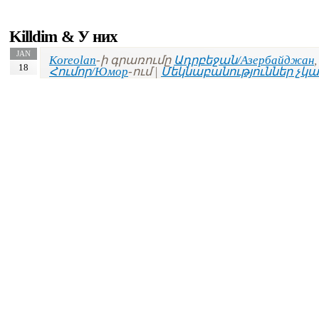
Killdim & У них
JAN
Koreolan
-ի գրառումը
Ադրբեջան/Азербайджан
,
18
Հումոր/Юмор
-ում |
Մեկնաբանություններ չկա