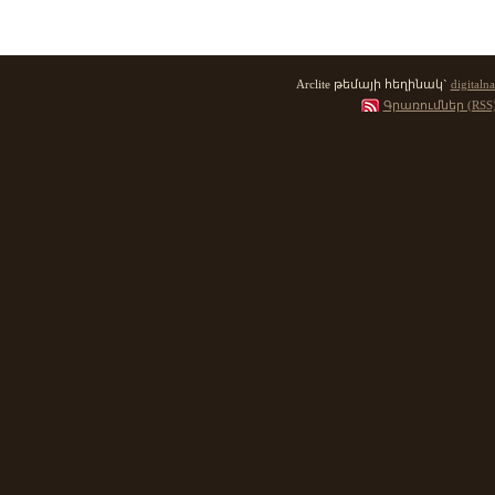
Arclite թեմայի հեղինակ`
digitalna
Գրառումներ (RSS