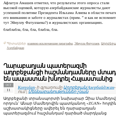
Афлатун Амашев отметил, что результаты этого опроса стали
высокой оценкой, которую азербайджанские журналисты дают
успешной политике Президента Ильхама Алиева в области печат
его вниманию и заботе о журналистах (прим. ” и как не вспомнит
тут Эйнуллу Фатуллаева?) и журналистских организациях.
блаблабла, бла, бла, блабла, бла.
Պիտակներ.
взаимно-исключающие параграфы
,
Эйнулла Фатуллаев
,
Ադրբեջա
Азербайджан
Ղարաբաղյան պատերազմի
ադրբեջանցի հաշմանդամները մտադ
են ապաստան խնդրել Հայաստանից
OCT
Koreolan
-ի գրառումը
Ադրբեջան/Азербайджан
-
11
ում |
Մեկնաբանություններ չկան
Ադրբեջանի տրանսպորտի նախարար Զիա Մամեդով
որդուն` Անար Մամեդովին պատկանող «ZGAN» հոլդի
աշխատակիցները ավերել են ղարաբաղյան
պատերազմում հաշմանդամ դարձած մարդկանց