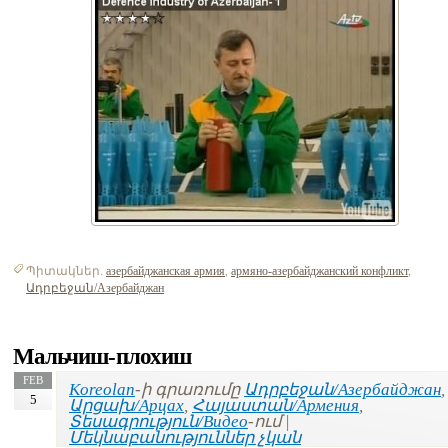
Պիտակներ.
азербайджанская армия
,
армяно-азербайджанский конфликт
,
Ադրբեջան/Азербайджан
Мальчиш-плохиш
FEB
Koreolan
-ի գրառումը
Ադրբեջան/Азербайджан
,
5
Արցախ/Арцах
,
Հայաստան/Армения
,
Տեսագրություն/Видео
-ում |
Մեկնաբանություններ չկան