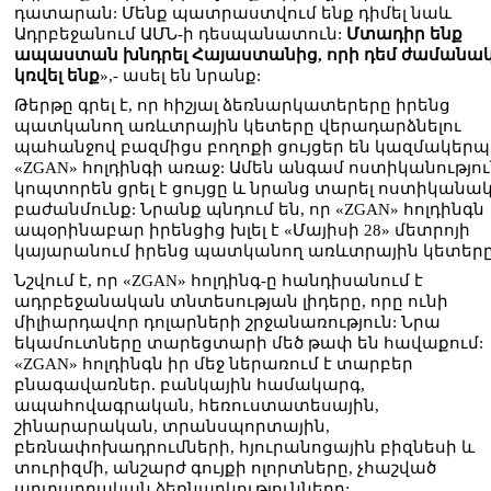
դատարան: Մենք պատրաստվում ենք դիմել նաև
Ադրբեջանում ԱՄՆ-ի դեսպանատուն:
Մտադիր ենք
ապաստան խնդրել Հայաստանից, որի դեմ ժամանա
կռվել ենք
»,- ասել են նրանք:
Թերթը գրել է, որ հիշյալ ձեռնարկատերերը իրենց
պատկանող առևտրային կետերը վերադարձնելու
պահանջով բազմիցս բողոքի ցույցեր են կազմակերպ
«ZGAN» հոլդինգի առաջ: Ամեն անգամ ոստիկանությո
կոպտորեն ցրել է ցույցը և նրանց տարել ոստիկանա
բաժանմունք: Նրանք պնդում են, որ «ZGAN» հոլդինգն
ապօրինաբար իրենցից խլել է «Մայիսի 28» մետրոյի
կայարանում իրենց պատկանող առևտրային կետերը
Նշվում է, որ «ZGAN» հոլդինգ-ը հանդիսանում է
ադրբեջանական տնտեսության լիդերը, որը ունի
միլիարդավոր դոլարների շրջանառություն: Նրա
եկամուտները տարեցտարի մեծ թափ են հավաքում:
«ZGAN» հոլդինգն իր մեջ ներառում է տարբեր
բնագավառներ. բանկային համակարգ,
ապահովագրական, հեռուստատեսային,
շինարարական, տրանսպորտային,
բեռնափոխադրումների, հյուրանոցային բիզնեսի և
տուրիզմի, անշարժ գույքի ոլորտները, չհաշված
արտադրական ձեռնարկությունները: