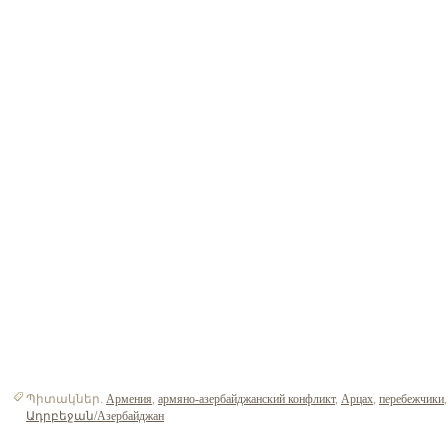
Պիտակներ.
Армения
,
армяно-азербайджанский конфликт
,
Арцах
,
перебежчики
,
Ադրբեջան/Азербайджан