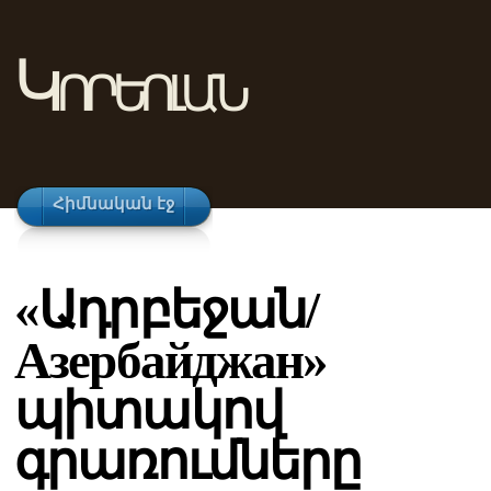
Կորեոլան
Հիմնական էջ
«Ադրբեջան/
Азербайджан»
պիտակով
գրառումները