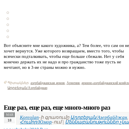
Вот объясните мне какого художника, а? Тем более, что сам он н
хочет вернутся. Уже которого возвращаем, вместо того, чтобы
всячески подталкивать, чтобы еще больше сбежали. Нет у себя
конечно держать их не надо и про гражданство тоже пусть не
мечтают, но в 3-ие страны можно и нужно.
Պիտակներ.
азербайджанская армия
,
Армения
,
армяно-азербайджанский конфл
Ադրբեջան/Азербайджан
Еще раз, еще раз, еще много-много раз
MAR
Koreolan
-ի գրառումը
Ադրբեջան/Азербайджан
,
18
Հումոր/Юмор
-ում |
Մեկնաբանություններ չկա