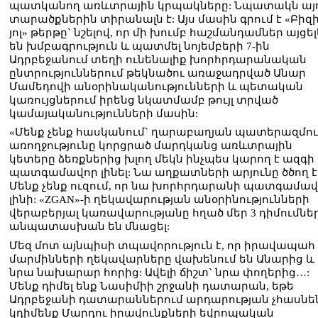
պատկանող առևտրային կրպակները: Նպատակն այ
տարածքներին տիրանալն է: Այս մասին գրում է «Բիզ
յոլ» թերթը` նշելով, որ մի խումբ հաշմանդամներ այցել
են խմբագրություն և պատմել նոյեմբերի 7-ին
Ադրբեջանում տեղի ունենալիք խորհրդարանական
ընտրություններում թեկնածու առաջադրված Անար
Մամեդովի անօրինականությունների և պետական
կառույցներում իրենց նկատմամբ թույլ տրված
կամայականությունների մասին:
«Մենք չենք հասկանում` ղարաբաղյան պատերազմու
առողջությունը կորցրած մարդկանց առևտրային
կետերը ձեռքներից խլող մեկն ինչպես կարող է ազգի
պատգամավոր լինել: Նա աղքատների արյունը ծծող է
Մենք չենք ուզում, որ նա խորհրդարանի պատգամա
լինի: «ZGAN»-ի ղեկավարության անօրինությունների
վերաբերյալ կառավարությանը հղած մեր 3 դիմումնե
անպատասխան են մնացել:
Մեզ մոտ այնպիսի տպավորություն է, որ իրավապահ
մարմինների ղեկավարները վախենում են Անարից և
նրա նախարար հորից: Ավելի ճիշտ` նրա փողերից…:
Մենք դիմել ենք Նասիմիի շրջանի դատարան, եթե
Ադրբեջանի դատարաններում արդարության չհասնեն
կդիմենք Մարդու իրավունքների եվրոպական