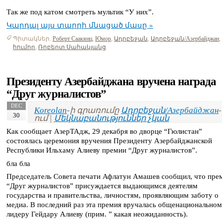
Так же под катом смотреть мультик “У них”.
Կարդալ այս տարրի մնացած մասը »
Պիտակներ.
Роберт Саакянц
,
Юмор
,
Ադրբեջան
,
Ադրբեջան/Азербайджан
,
հումոր
,
Ռոբերտ Սահակյանց
Президенту Азербайджана вручена награда
“Друг журналистов”
DEC
Koreolan
-ի գրառումը
Ադրբեջան/Азербайджан
-
30
ում |
Մեկնաբանություններ չկան
Как сообщает АзерТАдж, 29 декабря во дворце “Гюлистан”
состоялась церемония вручения Президенту Азербайджанской
Республики Ильхаму Алиеву премии “Друг журналистов”.
бла бла
Председатель Совета печати Афлатун Амашев сообщил, что пре
“Друг журналистов” присуждается выдающимся деятелям
государства и правительства, личностям, проявляющим заботу о
медиа. В последний раз эта премия вручалась общенационально
лидеру Гейдару Алиеву (прим. ” какая неожиданность).