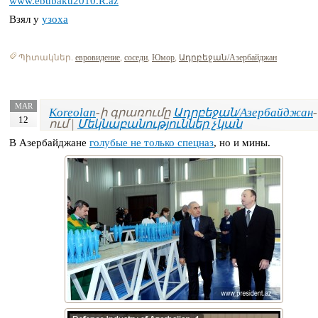
www.ebubaku2010.R.az
Взял у
узоха
Պիտակներ.
евровидение
,
соседи
,
Юмор
,
Ադրբեջան/Азербайджан
MAR
Koreolan
-ի գրառումը
Ադրբեջան/Азербайджан
-
12
ում |
Մեկնաբանություններ չկան
В Азербайджане
голубые
не только спецназ
, но и мины.