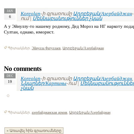
JAN
Koreolan
-ի գրառումը
Ադրբեջան/Азербайджан
-
6
ում |
Մեկնաբանություններ չկան
А у Эйнуллу-то нашему родному, Дед Мороз на НГ наркоту пода
Султан, однако, юморист.
Պիտակներ.
Эйнулла Фатуллаев
,
Ադրբեջան/Азербайджан
No comments
DEC
Koreolan
-ի գրառումը
Ադրբեջան/Азербайджан
,
19
Նկարներ/Картины
-ում |
Մեկնաբանություննե
չկան
Պիտակներ.
азербайджанская армия
,
Ադրբեջան/Азербайджан
« Առավել հին գրառումները