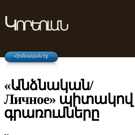
Կորեոլան
Հիմնական էջ
«Անձնական/
Личное» պիտակով
գրառումները