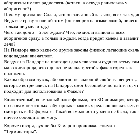
аборигены имеют радиосвязь (кстати, а откуда радиосвязь у
аборигенов?)
Почему признание Салли, что он засланный казачок, всех так уди
Ведь все сразу знали об этом (он говорил на языке людей, ничего
толком не умел и т.д.)
Чего так долго ” 5 лет ждали? Что, не могли выпилить всех
аборигенов сразу, а только и ждали, когда придет калека и завалит
дело?
На Пандоре явно какие-то другие законы физики: летающие скалы
водопадами впечатляет.
Воздух на Пандоре не пригоден для человека и судя по всему та
мало кислорода, что однако не мешает, чтобы факел горел как
положено.
Каким образом чувак, абсолютно не знающий свойства веществ,
которые встречались на Пандоре, смог безошибочно найти то, чт
подходит для использования в Факеле?
Единственный, возможный плюс фильма, это 3D-анимация, котор
по словам некоторых забугорных знакомых реально впечатляет, е
смотреть в 3D формате. Такой возможности у меня не было, так 
ничего сообщить не могу.
Короче говоря, лучше бы Кэмерон продолжал снимать
“Терминаторы”.