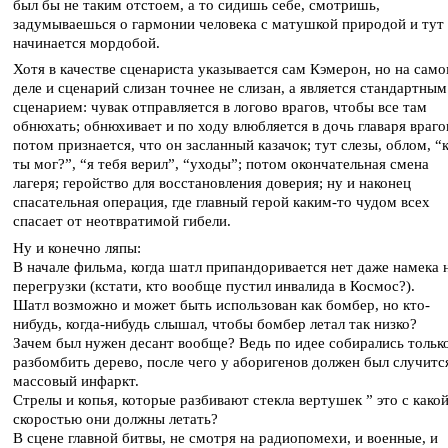
был бы не таким отстоем, а то сидишь себе, смотришь,
задумываешься о гармонии человека с матушкой природой и тут
начинается мордобой.
Хотя в качестве сценариста указывается сам Кэмерон, но на сам
деле и сценарий слизан точнее не слизан, а является стандартным
сценарием: чувак отправляется в логово врагов, чтобы все там
обнюхать; обнюхивает и по ходу влюбляется в дочь главаря враго
потом признается, что он засланный казачок; тут слезы, облом, “
ты мог?”, “я тебя верил”, “уходы”; потом окончательная смена
лагеря; геройство для восстановления доверия; ну и наконец
спасательная операция, где главный герой каким-то чудом всех
спасает от неотвратимой гибели.
Ну и конечно ляпы:
В начале фильма, когда шатл припандоривается нет даже намека 
перегрузки (кстати, кто вообще пустил инвалида в Космос?).
Шатл возможно и может быть использован как бомбер, но кто-
нибудь, когда-нибудь слышал, чтобы бомбер летал так низко?
Зачем был нужен десант вообще? Ведь по идее собирались тольк
разбомбить дерево, после чего у аборигенов должен был случитс
массовый инфаркт.
Стрелы и копья, которые разбивают стекла вертушек ” это с како
скоростью они должны летать?
В сцене главной битвы, не смотря на радиопомехи, и военные, и