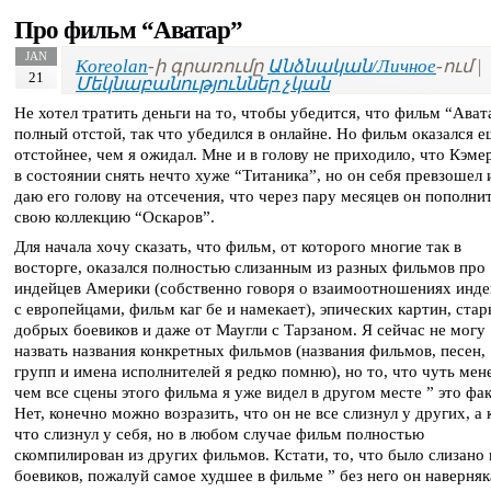
Про фильм “Аватар”
JAN
Koreolan
-ի գրառումը
Անձնական/Личное
-ում |
21
Մեկնաբանություններ չկան
Не хотел тратить деньги на то, чтобы убедится, что фильм “Ават
полный отстой, так что убедился в онлайне. Но фильм оказался е
отстойнее, чем я ожидал. Мне и в голову не приходило, что Кэме
в состоянии снять нечто хуже “Титаника”, но он себя превзошел 
даю его голову на отсечения, что через пару месяцев он пополни
свою коллекцию “Оскаров”.
Для начала хочу сказать, что фильм, от которого многие так в
восторге, оказался полностью слизанным из разных фильмов про
индейцев Америки (собственно говоря о взаимоотношениях инде
с европейцами, фильм каг бе и намекает), эпических картин, ста
добрых боевиков и даже от Маугли с Тарзаном. Я сейчас не могу
назвать названия конкретных фильмов (названия фильмов, песен,
групп и имена исполнителей я редко помню), но то, что чуть мен
чем все сцены этого фильма я уже видел в другом месте ” это фак
Нет, конечно можно возразить, что он не все слизнул у других, а 
что слизнул у себя, но в любом случае фильм полностью
скомпилирован из других фильмов. Кстати, то, что было слизано 
боевиков, пожалуй самое худшее в фильме ” без него он наверняк