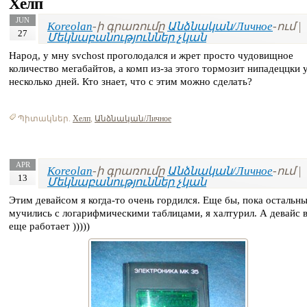
Хелп
JUN
Koreolan
-ի գրառումը
Անձնական/Личное
-ում |
27
Մեկնաբանություններ չկան
Народ, у мну svchost проголодался и жрет просто чудовищное
количество мегабайтов, а комп из-за этого тормозит нипадеццки 
несколько дней. Кто знает, что с этим можно сделать?
Պիտակներ.
Хелп
,
Անձնական/Личное
APR
Koreolan
-ի գրառումը
Անձնական/Личное
-ում |
13
Մեկնաբանություններ չկան
Этим девайсом я когда-то очень гордился. Еще бы, пока остальн
мучились с логарифмическими таблицами, я халтурил. А девайс 
еще работает )))))