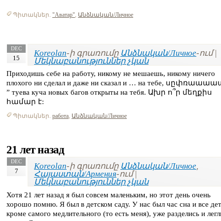
Պիտակներ.
"Аватар"
,
Անձնական/Личное
DEC
Koreolan
-ի գրառումը
Անձնական/Личное
-ում |
15
Մեկնաբանություններ չկան
Приходишь себе на работу, никому не мешаешь, никому ничего
плохого ни сделал и даже ни сказал и … на тебе, սըփռաաաա
” туева куча новых багов открыты на тебя. Ախր ո՞ր մեղքիս
համար է:
Պիտակներ.
работа
,
Անձնական/Личное
21 лет назад
DEC
Koreolan
-ի գրառումը
Անձնական/Личное
,
7
Հայաստան/Армения
-ում |
Մեկնաբանություններ չկան
Хотя 21 лет назад я был совсем маленьким, но этот день очень
хорошо помню. Я был в детском саду. У нас был час сна и все дет
кроме самого медлительного (то есть меня), уже разделись и легл