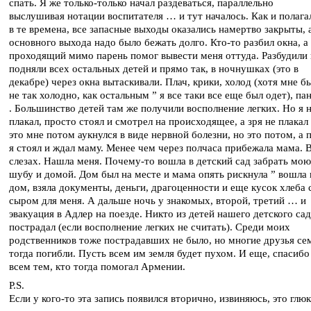
спать. Я же только-только начал раздеваться, параллельно
выслушивая нотации воспитателя … и тут началось. Как и полага
в те времена, все запасные выходы оказались намертво закрыты, 
основного выхода надо было бежать долго. Кто-то разбил окна, а
проходящий мимо парень помог вывести меня оттуда. Разбудили 
подняли всех остальных детей и прямо так, в ночнушках (это в
декабре) через окна вытаскивали. Плач, крики, холод (хотя мне б
не так холодно, как остальным ” я все таки все еще был одет), па
. Большинство детей там же получили восполнение легких. Но я 
плакал, просто стоял и смотрел на происходящее, а зря не плакал
это мне потом аукнулся в виде нервной болезни, но это потом, а 
я стоял и ждал маму. Менее чем через полчаса прибежала мама. В
слезах. Нашла меня. Почему-то вошла в детский сад забрать мою
шубу и домой. Дом был на месте и мама опять рискнула ” вошла 
дом, взяла документы, деньги, драгоценности и еще кусок хлеба 
сыром для меня. А дальше ночь у знакомых, второй, третий … и
эвакуация в Адлер на поезде. Никто из детей нашего детского сад
пострадал (если восполнение легких не считать). Среди моих
родственников тоже пострадавших не было, но многие друзья се
тогда погибли. Пусть всем им земля будет пухом. И еще, спасибо
всем тем, кто тогда помогал Армении.
P.S.
Если у кого-то эта запись появился вторично, извиняюсь, это глюк