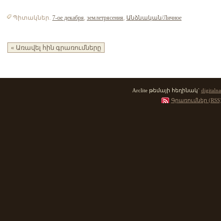
Պիտակներ.
7-ое декабря
,
землетрясения
,
Անձնական/Личное
« Առավել հին գրառումները
Arclite թեմայի հեղինակ`
digitalna
Գրառումներ (RSS