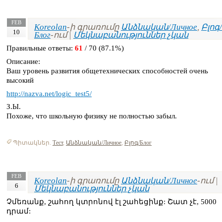
FEB
Koreolan
-ի գրառումը
Անձնական/Личное
,
Բլոգ/
10
Блог
-ում |
Մեկնաբանություններ չկան
Правильные ответы:
61
/ 70 (87.1%)
Описание:
Ваш уровень развития общетехнических способностей очень
высокий
http://nazva.net/logic_test5/
З.Ы.
Похоже, что школьную физику не полностью забыл.
Պիտակներ.
Тест
,
Անձնական/Личное
,
Բլոգ/Блог
FEB
Koreolan
-ի գրառումը
Անձնական/Личное
-ում |
6
Մեկնաբանություններ չկան
Չմեռանք, շահող կտրոնով էլ շահեցինք: Շատ չէ, 5000
դրամ: