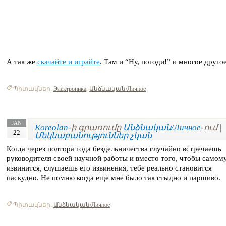
А так же
скачайте и играйте
. Там и “Ну, погоди!” и многое другое
Պիտակներ.
Электроника
,
Անձնական/Личное
JAN
Koreolan
-ի գրառումը
Անձնական/Личное
-ում |
22
Մեկնաբանություններ չկան
Когда через полтора года бездельничества случайно встречаешь
руководителя своей научной работы и вместо того, чтобы самом
извинится, слушаешь его извинения, тебе реально становится
паскудно. Не помню когда еще мне было так стыдно и паршиво.
Պիտակներ.
Անձնական/Личное