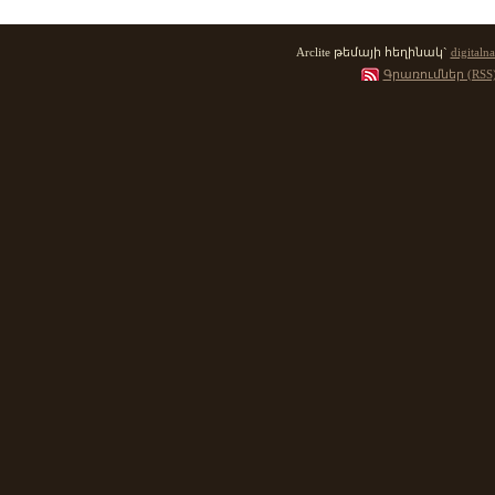
Arclite թեմայի հեղինակ`
digitalna
Գրառումներ (RSS