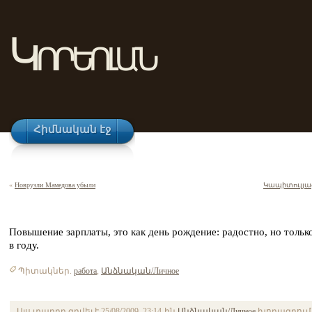
Կորեոլան
Հիմնական էջ
«
Новрузли Мамедова убыли
Կապիտուլյա
Повышение зарплаты, это как день рождение: радостно, но только
в году.
Պիտակներ.
работа
,
Անձնական/Личное
Այս տարրը գրվել է 25/08/2009, 23:14-ին
Անձնական/Личное
խորագրում