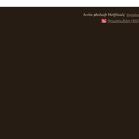
Arclite թեմայի հեղինակ`
digitalna
Գրառումներ (RSS