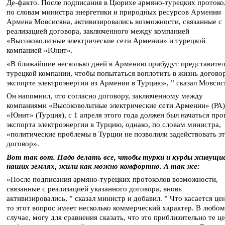
Де-факто. После подписания в Цюрихе армяно-турецких протоко
по словам министра энергетики и природных ресурсов Армении
Армена Мовсисяна, активизировались возможности, связанные с
реализацией договора, заключенного между компанией
«Высоковольтные электрические сети Армении» и турецкой
компанией «Юнит».
«В ближайшие несколько дней в Армению прибудут представите
турецкой компании, чтобы попытаться воплотить в жизнь догово
экспорте электроэнергии из Армении в Турцию», ” сказал Мовсис
Он напомнил, что согласно договору, заключенному между
компаниями «Высоковольтные электрические сети Армении» (РА)
«Юнит» (Турция), с 1 апреля этого года должен был начаться про
экспорта электроэнергии в Турцию, однако, по словам министра,
«политические проблемы в Турции не позволили задействовать э
договор».
Вот так вот. Надо делать все, чтобы турки и курды живущи
наших землях, жили как можно комфортно. А так же:
«После подписания армяно-турецких протоколов возможности,
связанные с реализацией указанного договора, вновь
активизировались, ” сказал министр и добавил. ” Что касается це
то этот вопрос имеет несколько коммерческий характер. В любом
случае, могу для сравнения сказать, что это приблизительно те ц