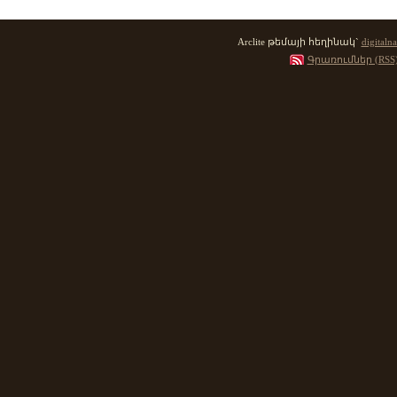
Arclite թեմայի հեղինակ`
digitalna
Գրառումներ (RSS