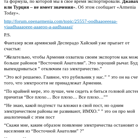
та формула, по которой мы в свое время экспортировали.
Джава
или Турция – не имеет значения
». Об этом сообщает «Armenia
Today».
http://forum.openarmenia.com/topic/25557-oodhaaoeeeaa-
yiaadhaaaoeee-aaaeoo-a-aadhaaaai/
P.S.
Фантазер всия армянский Десперадо Хайский уже прыгает от
счастья:
“Желательно, чтобы Армения охватила своим экспортом как мож
больше районов “Восточной Анатолии”. Это хороший рычаг. Буд
выпендриваться ” отключим газ электричество.”
“Это всё решаемо. Главное, что рубильник у нас.” ” это он на сче
того, что электросети не принадлежат Армении.
“По крайней мере, это лучше, чем сидеть и биться головой апсте
причитая “Все плохо… Все плохо… Все плохо…””
“Не знаю, какой подтекст ты вложил в свой пост, но одним
электричеством районы не развивают, ИМХО.” ” это он про мой
аналогичный с этим пост
“Скажи мне, каким образом появление электричества остановит 
населения из “Восточной Анатолии” ?”