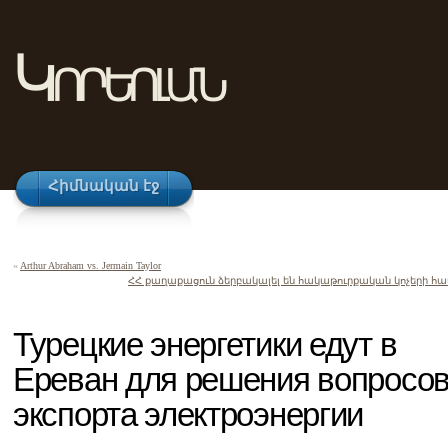
Կորեոլան
Հիմնական էջ
«
Arthur Abraham vs. Jermain Taylor
ՀՀ քաղաքացուն ձերբակալել են հակաթուրքական կոչերի հ
Турецкие энергетики едут в
Ереван для решения вопросо
экспорта электроэнергии