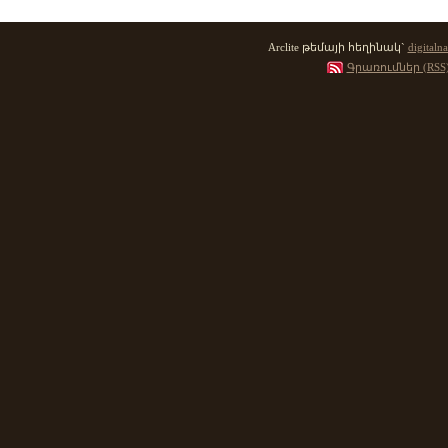
Arclite թեմայի հեղինակ`
digitalna
Գրառումներ (RSS