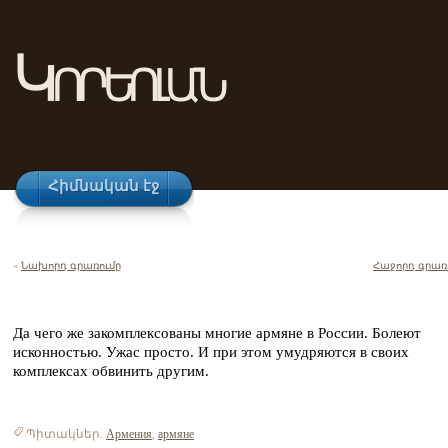
Կորեոլան
Հիմնական էջ
«
Նախորդ գրառումը
Հաջորդ գրառ
Да чего же закомплексованы многие армяне в России. Болеют
исконностью. Ужас просто. И при этом умудряются в своих
комплексах обвинить другим.
Պիտակներ.
Армения
,
армяне