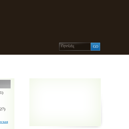
1)
27)
ская