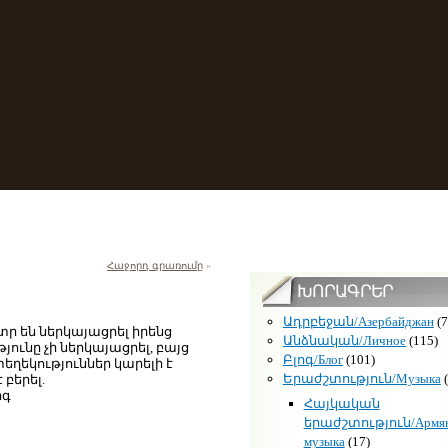
Հաջորդ գրառումը
»
ԽՈՐԱԳՐԵՐ
Ադրբեջան/Азербайджан
(7
տր են ներկայացրել իրենց
Անձնական/Личное
(115)
ունը չի ներկայացրել, բայց
Բլոգ/Блог
(101)
եղեկություններ կարելի է
Երաժշտություն/Музыка
(
 բերել.
րգ
Հայկական
երաժշտություն/Армян
музыка
(17)