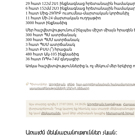
29 հատ 122մ 2Ս1 ինքնագնաց հրետանային համակա
6 հատ 152մմ 2Ս3 ինքնագնաց հրետանային համակա
1 հատ Միգ-29ՈՒԲ ուսումնա-մարտական կործանիչ
11 հատ Մի-24 մարտական ուղղաթիռ
3000 հատ ինքնաձիգ
Մեր հաշվետվությունում ինչպես միշտ միայն հրազեն է
300 հատ ՊՄ ատրճանակ
300 հատ ՊՄՄ ատրճանակ
3 հատ ՊՍՄ ատրճանակ
3 հատ ԲՍՍ (՞) հրացան
480 հատ Ակ-105 ինքնաձիգ
36 հատ ՌՊԿ-74Մ գնդացիր
Առկա հաշվետվություններից և ոչ մեկում մեր երկիրը ո
Պիտակներ.
Ադրբեջան
,
զենք
,
հայ-ադրբեջանական հակամարտությ
սպառազինությունների ՄԱԿ-ի ռեեստր
Այս տարրը գրվել է 27/07/2010, 14:28-ին
Ադրբեջան/Азербайджан
,
Հայաստ
(խորագրերում)։ Դուք կարող եք հետևել այս տարրի մեկնաբանությ
եք կամ
մեկնաբանել
, կամ Ձեր սեփական կայքից
հետադարձ հղում
Առայժմ մեկնաբանություններ չկան։