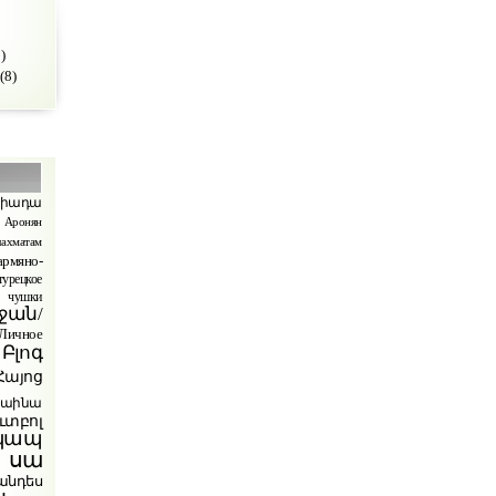
)
(8)
պիադա
Аронян
ахматам
армяно-
турецкое
чушки
ջան/
ичное
Բլոգ
Հայոց
րաինա
ւտբոլ
կապ
 սա
անդես