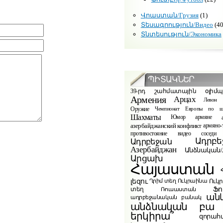
Վրաստան/Грузия
(1)
Տեսագրություն/Видео
(40
Տնտեսություն/Экономика
ՊԻՏԱԿՆԵՐ
39-րդ շահմատային օլիմ
Армения
Арцах
Левон 
Оружие
Чемпионат Европы по ш
Шахматы
Юмор
армяне
азербайджанский конфликт
армяно-
видео
противостояние
соседи
Ադրբե
Ադրբեջան
Азербайджан
Անձնական/Л
Արցախ
Հայաստան
լեզու
Ուկ
Ղրիմ տեղ
Ուկրաինա
Ֆո
տեղ
Ռուսաստան
ան
ադրբեջանական բանակ
բա
անձնական
երկիրա՞
զորահ