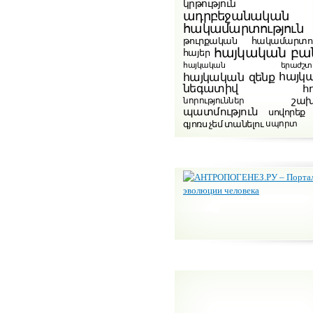
կրթություն
ադրբեջանական
հակամարտություն
թուրքական հակամարտու
հայկական բա
հայեր
հայկական երաժշտութ
հայկ
հայկական զենք
նեգատիվ
հ
շա
նորություններ
պատմություն
սովորեք
գյոռս չեմ տանելու
սպորտ