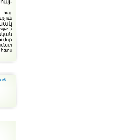
հայ-
հայ-
թյուն
նակ
յուն
ական
ումոր
խմատ
 հետս