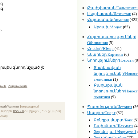
րգ
Թալիշիստան/Талышсита
րգ
Լեզգիստան/Лезгистан
(4)
Հայաստան/Армения
(425
Արցախ/Арцах
(65)
:
Հայտարարություններ/
Объявления
(5)
Հումոր/Юмор
(41)
Նկարներ/Картины
(6)
Նորություններ/Новости
(8
րպես գնորդ նշված չէ:
Տնտեսական
նորություններ/Новост
экономики
(1)
Քաղաքական
ուն
,
Հայաստան
,
նորություններ/Новост
политики
(9)
Պատմություն/История
(36
ան/Армения
խորագրում
ուններին
RSS 2.0
-ի միջոցով։ Դուք կարող
Սպորտ/Спорт
(82)
տալ։
Բռնցքամարտ/Бокс
(5
Շախմատ/Шахматы
(4
Ֆորմուլա 1/Формула 1
Ֆուտբոլ/Футбол
(22)