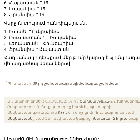
6. Հայաստան ” 15
7. Իսպանիա ” 15
8. Ֆրանսիա ” 15
Վերջին տուրում հանդիպելու են.
1. Իսրաել ” Ուկրաինա
2. Ռուսաստան 1 ” Իսպանիա
3. Լեհաստան ” Հունգարիա
4. Ֆրանսիա ” Հայաստան
Հաղթանակի դեպքում մեր թիմը կարող է օլիմպիադա
վերադառնալ մեդալներով:
Պիտակներ.
39-րդ շահմատային օլիմպիադա
,
շախմատ
Այս տարրը գրվել է 01/10/2010, 21:39-ին
Շախմատ/Шахматы
խորագրու
(խորագրերում)։ Դուք կարող եք հետևել այս տարրի
մեկնաբանություններին
RSS 2.0
-ի միջոցով։ Դուք կարող եք կամ
մեկնաբանել
, կամ Ձեր սեփական կայքից
հետադարձ հղում
տալ։
Առայժմ մեկնաբանություններ չկան։