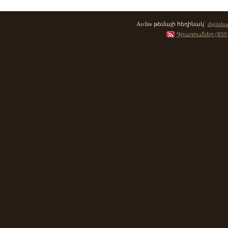
Arclite թեմայի հեղինակ`
digitalna
Գրառումներ (RSS