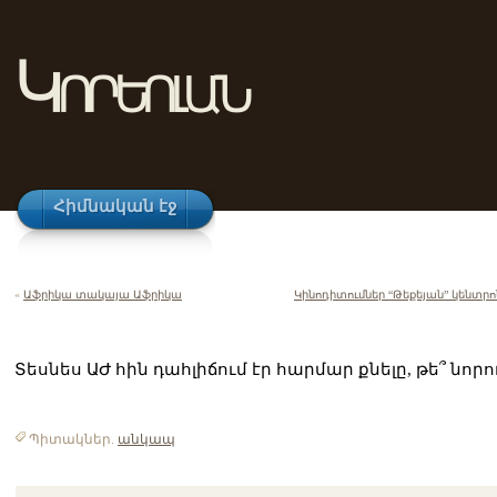
Կորեոլան
Հիմնական էջ
«
Աֆրիկա տակայա Աֆրիկա
Կինոդիտումներ “Թեքեյան” կենտրո
Տեսնես ԱԺ հին դահլիճում էր հարմար քնելը, թե՞ նորո
Պիտակներ.
անկապ