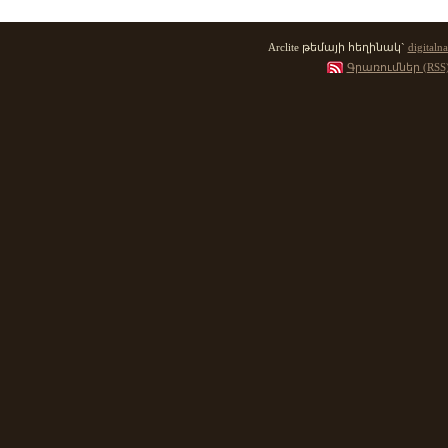
Arclite թեմայի հեղինակ`
digitalna
Գրառումներ (RSS