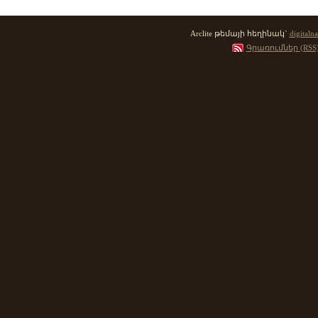
Arclite թեմայի հեղինակ`
digitalna
Գրառումներ (RSS