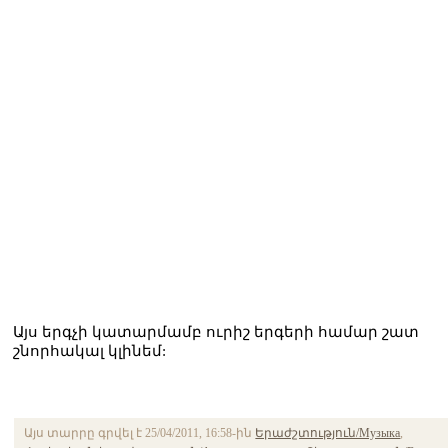
Այս երգչի կատարմամբ ուրիշ երգերի համար շատ
շնորհակալ կլինեմ:
Այս տարրը գրվել է 25/04/2011, 16:58-ին
Երաժշտություն/Музыка
,