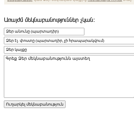
Առայժմ մեկնաբանություններ չկան։