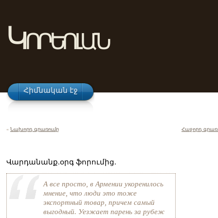
Կորեոլան
Հիմնական էջ
«
Նախորդ գրառումը
Հաջորդ գրառ
Վարդանանք.օրգ ֆորումից.
А все просто, в Армении укоренилось
мнение, что люди это тоже
экспортный товар, причем самый
выгодный. Уезжает парень за рубеж