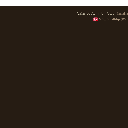
Arclite թեմայի հեղինակ`
digitalna
Գրառումներ (RSS