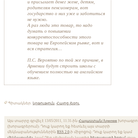
и присылает денег жене, детям,
родителям пенсионерам, вот
государство о них уже и заботиться
не нужно.
А раз люди это товар, то надо
думать о повышении
конкурентоспособности этого
товара на Европейском рынке, вот и
вся стратегия…
П.С. Вероятно по той же причине, в
Армении будут строить школы с
обучением полностью на английском
языке.
Պիտակներ.
կրթություն
,
Հայոց լեզու
Այս տարրը գրվել է 13/05/2011, 11:31-ին
Հայաստան/Армения
խորագրո
(խորագրերում)։ Դուք կարող եք հետևել այս տարրի
մեկնաբանություններին
RSS 2.0
-ի միջոցով։ Դուք կարող եք կամ
մեկնաբանել
, կամ Ձեր սեփական կայքից
հետադարձ հղում
տալ։