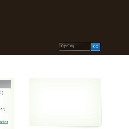
1)
27)
ская