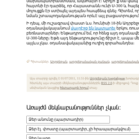
նախապատրաստման, ակնհայտ է։ Արդյո՞ք սա կապ չո
հայտնի էր դարձել, որ Հայաստանն ունի Ս-300 և հայեր
մոլուցքն էր ստիպել այդպես հապճեպ գնել։ Գիտեմ, որ
նման շտապողականության որևէ այլ բացատրություն
Ի դեպ, մի ուշագրավ փաստ ևս. հունիսի 18-ին Ադրբե
օդանավակայանում
վայրէջք են կատարել
երկու ռուս
բեռնատարներ։ Ենթադրում եմ, որ հենց այդ օդանավեր
Ս-300-ները։ Եթե այդ ենթադրությունը ճիշտ է, ապա 
այլևս չկա. օդանավակայանից ուղիղ զորահանդես։
Պիտակներ.
Ադրբեջան
,
ադրբեջանական բանակ
,
ադրբեջանական
Այս տարրը գրվել է 01/07/2011, 11:51-ին
Ադրբեջան/Азербайджан
խորագրո
հետևել այս տարրի մեկնաբանություններին
RSS 2.0
-ի միջոցով։ Դու
սեփական կայքից
հետադարձ հղում
տալ։
Առայժմ մեկնաբանություններ չկան։