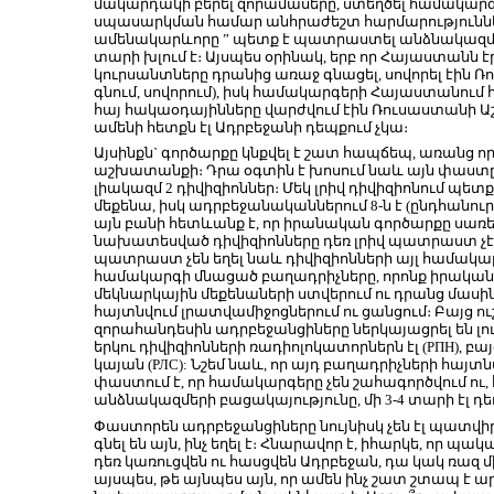
մակարդակի բերել զորամասերը, ստեղծել համակարգ
սպասարկման համար անհրաժեշտ հարմարություններ
ամենակարևորը ” պետք է պատրաստել անձնակազմ։ Ա
տարի խլում է։ Այսպես օրինակ, երբ որ Հայաստանն էր 
կուրսանտները դրանից առաջ գնացել, սովորել էին Ռո
գնում, սովորում), իսկ համակարգերի Հայաստանում 
հայ հակաօդայինները վարժվում էին Ռուսաստանի Աշ
ամենի հետքն էլ Ադրբեջանի դեպքում չկա։
Այսինքն` գործարքը կնքվել է շատ հապճեպ, առա
աշխատանքի։ Դրա օգտին է խոսում նաև այն փաստը, 
լիակազմ 2 դիվիզիոններ։ Մեկ լրիվ դիվիզիոնում պետք 
մեքենա, իսկ ադրբեջանականներում 8-ն է (ընդհանուր
այն բանի հետևանք է, որ իրանական գործարքը սառե
նախատեսված դիվիզիոնները դեռ լրիվ պատրաստ չէին
պատրաստ չեն եղել նաև դիվիզիոնների այլ համակարգ
համակարգի մնացած բաղադրիչները, որոնք իրականու
մեկնարկային մեքենաների ստվերում ու դրանց մասին 
հայտնվում լրատվամիջոցներում ու ցանցում։ Բայց ու
զորահանդեսին ադրբեջանցիները ներկայացրել են լո
երկու դիվիզիոնների ռադիոլոկատորներն էլ (РПН), բա
կայան (РЛС): Նշեմ նաև, որ այդ բաղադրիչների հայտ
փաստում է, որ համակարգերը չեն շահագործվում ու,
անձնակազմերի բացակայությունը, մի 3-4 տարի էլ դե
Փաստորեն ադրբեջանցիները նույնիսկ չեն էլ պատվիր
գնել են այն, ինչ եղել է։ Հնարավոր է, իհարկե, որ 
դեռ կառուցվեն ու հասցվեն Ադրբեջան, դա կակ ռազ մ
այսպես, թե այնպես այն, որ ամեն ինչ շատ շտապ է ար