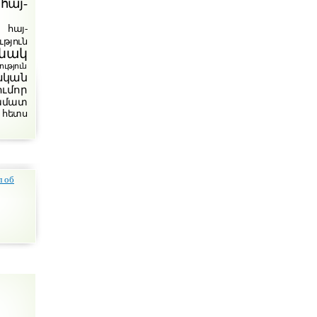
հայ-
հայ-
թյուն
նակ
յուն
ական
ումոր
խմատ
 հետս