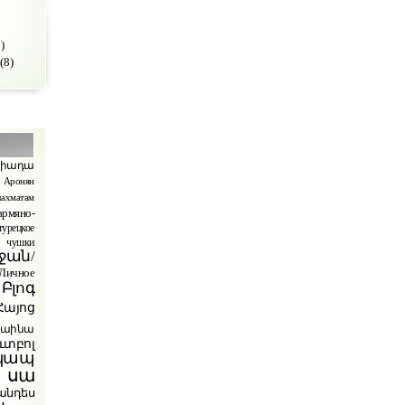
)
(8)
պիադա
Аронян
ахматам
армяно-
турецкое
чушки
ջան/
ичное
Բլոգ
Հայոց
րաինա
ւտբոլ
կապ
 սա
անդես