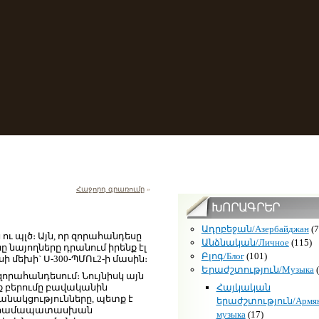
Հաջորդ գրառումը
»
ԽՈՐԱԳՐԵՐ
Ադրբեջան/Азербайджан
(7
ւ պլծ։ Այն, որ զորահանդեսը
Անձնական/Личное
(115)
ը նայողները դրանում իրենք էլ
Բլոգ/Блог
(101)
ի մեխի` Ս-300-ՊՄՈւ2-ի մասին։
Երաժշտություն/Музыка
(
որահանդեսում։ Նույնիսկ այն
Հայկական
ռք բերումը բավականին
անակցությունները, պետք է
երաժշտություն/Армян
, համապատասխան
музыка
(17)