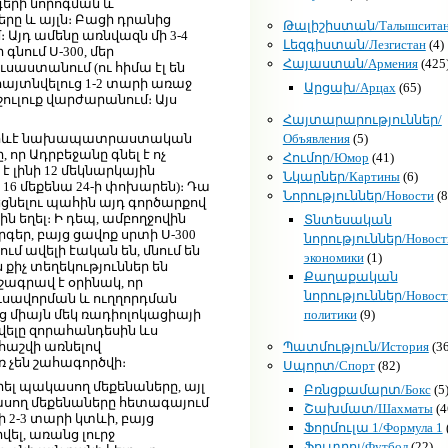
երի նորոգման և
ը և այլն։ Բացի դրանից
Թալիշիստան/Талышсита
յդ ամենը առնվազն մի 3-4
Լեզգիստան/Лезгистан
(4)
գնում Ս-300, մեր
Հայաստան/Армения
(425
ւսաստանում (ու հիմա էլ են
հայտնվելուց 1-2 տարի առաջ
Արցախ/Арцах
(65)
ուլուք վարժարանում։ Այս
Հայտարարություններ/
Объявления
(5)
նց որևէ նախապատրաստական
որ Ադրբեջանը գնել է ոչ
Հումոր/Юмор
(41)
է լինի 12 մեկնարկային
Նկարներ/Картины
(6)
 16 մեքենա 24-ի փոխարեն)։ Դա
Նորություններ/Новости
(8
ցնելու պահին այդ գործարքով
 եղել։ Ի դեպ, ամբողջովին
Տնտեսական
եր, բայց ցավոք սրտի Ս-300
նորություններ/Новост
մ ավելի էական են, մնում են
экономики
(1)
քիչ տեղեկություններ են
Քաղաքական
շագրավ է օրինակ, որ
նորություններ/Новост
ւսավորման և ուղղորդման
политики
(9)
յց միայն մեկ ռադիոլոկացիայի
նվելը զորահանդեսին ևս
Պատմություն/История
(36
 հաշվի առնելով
ռ չեն շահագործվի։
Սպորտ/Спорт
(82)
ել պակասող մեքենաները, այլ
Բռնցքամարտ/Бокс
(5
պակասող մեքենաները հետագայում
Շախմատ/Шахматы
(4
ի 2-3 տարի կտևի, բայց
Ֆորմուլա 1/Формула 1
վել, առանց լուրջ
Ֆուտբոլ/Футбол
(22)