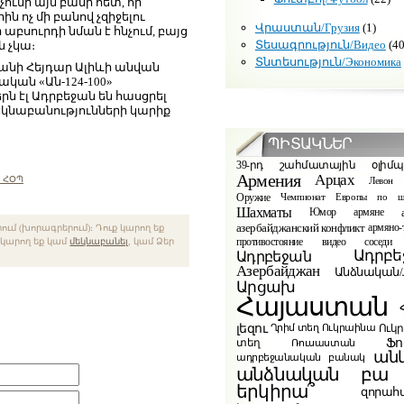
ւնի այն բանի հետ, որ
ին ոչ մի բանով չզիջելու
Վրաստան/Грузия
(1)
 աբսուրդի նման է հնչում, բայց
Տեսագրություն/Видео
(40
 չկա։
Տնտեսություն/Экономика
ջանի Հեյդար Ալիևի անվան
ական «Ան-124-100»
ն էլ Ադրբեջան են հասցրել
մեկնաբանությունների կարիք
ՊԻՏԱԿՆԵՐ
39-րդ շահմատային օլիմ
Армения
Арцах
 ՀՕՊ
Левон 
Оружие
Чемпионат Европы по ш
Шахматы
Юмор
армяне
азербайджанский конфликт
армяно-
ւմ (խորագրերում)։ Դուք կարող եք
видео
противостояние
соседи
ք կարող եք կամ
մեկնաբանել
, կամ Ձեր
Ադրբե
Ադրբեջան
Азербайджан
Անձնական/Л
Արցախ
Հայաստան
լեզու
Ուկ
Ղրիմ տեղ
Ուկրաինա
Ֆո
տեղ
Ռուսաստան
ան
ադրբեջանական բանակ
բա
անձնական
երկիրա՞
զորահ