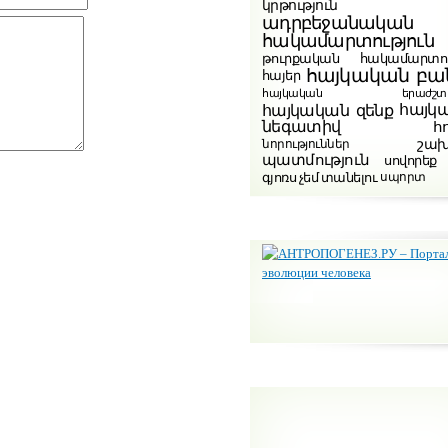
կրթություն
ադրբեջանական
հակամարտություն
թուրքական հակամարտու
հայկական բա
հայեր
հայկական երաժշտութ
հայկ
հայկական զենք
նեգատիվ
հ
շա
նորություններ
պատմություն
սովորեք
գյոռս չեմ տանելու
սպորտ