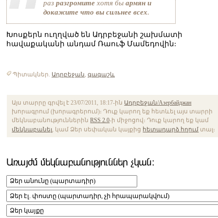
раз
разгромите
хотя бы
армян и
докажите что вы сильнее всех
.
Խոսքերն ուղղված են Ադրբեջանի շախմատի
հավաքականի անդամ Ռաուֆ Մամեդովին:
Պիտակներ.
Ադրբեջան
,
գագաշև
Այս տարրը գրվել է 23/07/2011, 18:17-ին
Ադրբեջան/Азербайджан
խորագրում (խորագրերում)։ Դուք կարող եք հետևել այս տարրի
մեկնաբանություններին
RSS 2.0
-ի միջոցով։ Դուք կարող եք կամ
մեկնաբանել
, կամ Ձեր սեփական կայքից
հետադարձ հղում
տալ։
Առայժմ մեկնաբանություններ չկան։