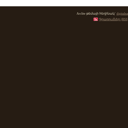
Arclite թեմայի հեղինակ`
digitalna
Գրառումներ (RSS