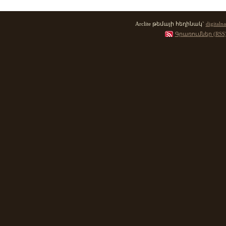
Arclite թեմայի հեղինակ`
digitalna
Գրառումներ (RSS