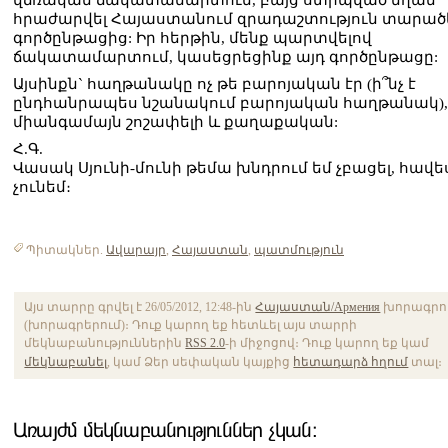
վճռական ճակատամարտում, բայց ստիպված եղան
հրաժարվել Հայաստանում զրադաշտություն տարածե
գործընթացից: Իր հերթին, մենք պարտվելով
ճակատամարտում, կասեցրեցինք այդ գործընթացը:
Այսինքն` հաղթանակը ոչ թե բարոյական էր (ի՞նչ է
ընդհանրապես նշանակում բարոյական հաղթանակ), 
միանգամայն շոշափելի և քաղաքական:
Հ.Գ.
Վասակ Սյունի-մունի թեմա խնդրում եմ չբացել, հավե
չունեմ։
Պիտակներ.
Ավարայր
,
Հայաստան
,
պատմություն
Այս տարրը գրվել է 26/05/2012, 12:48-ին
Հայաստան/Армения
խորագրո
(խորագրերում)։ Դուք կարող եք հետևել այս տարրի
մեկնաբանություններին
RSS 2.0
-ի միջոցով։ Դուք կարող եք կամ
մեկնաբանել
, կամ Ձեր սեփական կայքից
հետադարձ հղում
տալ։
Առայժմ մեկնաբանություններ չկան։