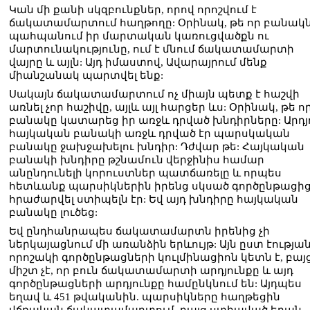
Կան մի քանի սկզբունքներ, որով որոշվում է
ճակատամարտում հաղթողը: Օրինակ, թե որ բանակն
պահպանում իր մարտական կառուցվածքն ու
մարտունակությունը, ում է մնում ճակատամարտի
վայրը և այլն: Այդ իմաստով, Ավարայրում մենք
միանշանակ պարտվել ենք:
Սակայն ճակատամարտում ոչ միայն պետք է հաշվի
առնել չոր հաշիվը, այլև այլ հարցեր ևս: Օրինակ, թե ո
բանակը կատարեց իր առջև դրված խնդիրները: Արդյ
հայկական բանակի առջև դրված էր պարսկական
բանակը ջախջախելու խնդիր: Դժվար թե: Հայկական
բանակի խնդիրը թշնամուն վերջինիս համար
անընդունելի կորուստներ պատճառելը և որպես
հետևանք պարսիկներին իրենց սկսած գործընթացի
հրաժարվել ստիպելն էր: Եվ այդ խնդիրը հայկական
բանակը լուծեց:
Եվ ընդհանրապես ճակատամարտն իրենից չի
ներկայացնում մի առանձին երևույթ: Այն ըստ էությա
որոշակի գործընթացների կուլմինացիոն կետն է, բայ
միշտ չէ, որ բուն ճակատամարտի արդյունքը և այդ
գործընթացների արդյունքը համընկնում են: Այդպես
եղավ և 451 թվականին. պարսիկները հաղթեցին