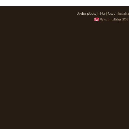
Arclite թեմայի հեղինակ`
digitalna
Գրառումներ (RSS