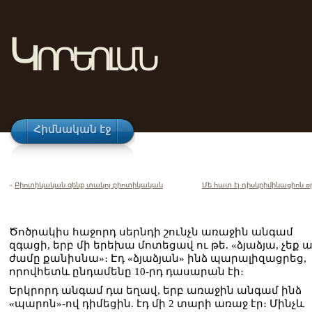
Կորեոլան
Հիմնական էջ
«
Բիոտիկական զենք տակոյ բիոտիկական
Մե հատ էլ դիսկրիմինացիոն օ
Ծոծրակիս հաջորդ սերնդի շունչն առաջին անգամ
զգացի, երբ մի երեխա մոտեցավ ու թե. «ձյաձյա, չեք 
ժամը քանիսնա»։ Էդ «ձյաձյան» ինձ պարալիզացրեց,
որովհետև ընդամենը 10-րդ դասարան էի։
Երկրորդ անգամ դա եղավ, երբ առաջին անգամ ինձ
«պարոն»-ով դիմեցին. էդ մի 2 տարի առաջ էր։ Մինչև