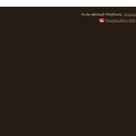
Arclite թեմայի հեղինակ`
digitalna
Գրառումներ (RSS