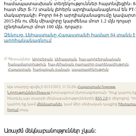
համապատասխան տեղեկություններ հայտնվեցին։ 8
հատ մեր Տ-72 տանկ լեհերն արդիականացնում են PT-
մակարդակի։ Բոլոր 84-ի արդիականացումը կավարտ
2015-ին ու մեկ միավորը կարժենա մոտ 1.2 մլն դոլար
(ընդհանուր մոտ 100 մլն. դոլար)։
Զեկույց. Լեհաստանը Հայաստանի համար 84 տանկ է
արդիականացնում
Պիտակներ.
Ադրբեջան
,
Լեհաստան
,
հայ-ադրբեջանական
հակամարտություն
,
հայ-լեհական դարավոր բարեկամություն
,
Հայաստան
,
հայկական բանակ
,
սպառազինություն
Այս տարրը գրվել է 02/12/2013, 11:52-ին
Հայաստան/Армения
,
Նորություններ/Новости
խորագրում (խորագրերում)։ Դուք կարող ե
հետևել այս տարրի մեկնաբանություններին
RSS 2.0
-ի միջոցով։ Դ
կարող եք կամ
մեկնաբանել
, կամ Ձեր սեփական կայքից
հետադա
հղում
տալ։
Առայժմ մեկնաբանություններ չկան։