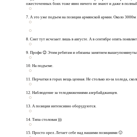
ожесточенных боях тоже явно ничего не знают и даже в полный 
7. А это уже подъем на позиции армянской армии. Около 3000м
8. Снег тут исчезает лишь в августе. А в сентябре опять появляе
9. Профи 😉 Этим ребятам и обязаны занятием вышеупомянуты
10. На подъеме.
11. Перчатки в горах вещь ценная. Не столько из-за холода, скол
12. Наблюдение за телодвижениями азербайджанцев.
13. А позиции интенсивно оборудуются.
14. Типа столовая )))
15. Просто орел. Летает себе над нашими позициями 🙂