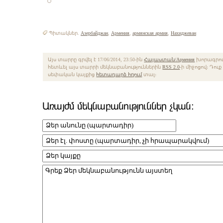
Պիտակներ.
Азербайджан
,
Армения
,
армянская армия
,
Нахиджеван
Այս տարրը գրվել է 17/06/2014, 23:50-ին
Հայաստան/Армения
խորագրում
հետևել այս տարրի մեկնաբանություններին
RSS 2.0
-ի միջոցով։ Դու
սեփական կայքից
հետադարձ հղում
տալ։
Առայժմ մեկնաբանություններ չկան։