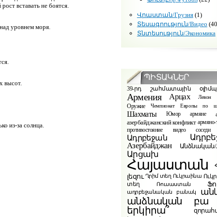
рост вставать не боятся.
Վրաստան/Грузия
(1)
Տեսագրություն/Видео
(40
 над уровнем моря.
Տնտեսություն/Экономика
тся.
ՊԻՏԱԿՆԵՐ
х высот.
39-րդ շահմատային օլիմ
Армения
Арцах
Левон 
Оружие
Чемпионат Европы по ш
Шахматы
Юмор
армяне
азербайджанский конфликт
армяно-
ько из-за солнца.
видео
противостояние
соседи
Ադրբե
Ադրբեջան
Азербайджан
Անձնական/Л
Արցախ
Հայաստան
լեզու
Ուկ
Ղրիմ տեղ
Ուկրաինա
Ֆո
տեղ
Ռուսաստան
ան
ադրբեջանական բանակ
բա
անձնական
երկիրա՞
զորահ