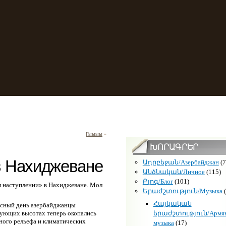
Гыыыы
»
ԽՈՐԱԳՐԵՐ
в Нахиджеване
Ադրբեջան/Азербайджан
(7
Անձնական/Личное
(115)
Բլոգ/Блог
(101)
 наступлении» в Нахиджеване. Мол
Երաժշտություն/Музыка
(
Հայկական
расный день азербайджанцы
երաժշտություն/Армян
вующих высотах теперь окопались
ного рельефа и климатических
музыка
(17)