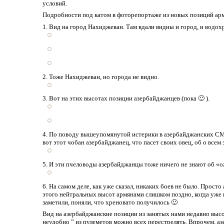
условий.
Подробности под катом в фоторепортаже из новых позиций арм
1. Вид на город Нахиджеван. Там вдали видны и город, и водо
2. Тоже Нахиджеван, но города не видно.
3. Вот на этих высотах позиции азербайджанцев (пока 🙂 ).
4. По поводу вышеупомянутой истерики в азербайджанских СМ
вот этот чобан азербайджанец, что пасет своих овец, об о всем 
5. И эти пчеловоды азербайджанцы тоже ничего не знают об «
6. На самом деле, как уже сказал, никаких боев не было. Прост
этого нейтральных высот армянами слишком поздно, когда уже н
заметили, поняли, что хреновато получилось 🙂
Вид на азербайджанские позиции из занятых нами недавно высо
неудобно ” из пулеметов можно всех перестрелять. Впрочем, а