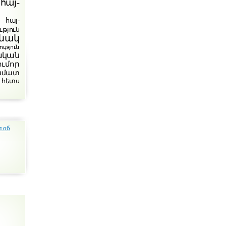
հայ-
հայ-
թյուն
նակ
յուն
ական
ումոր
խմատ
 հետս