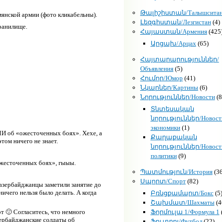
Թալիշիստան/Талышсита
янской армии (фото кликабельны).
Լեզգիստան/Лезгистан
(4)
хранилище.
Հայաստան/Армения
(425
Արցախ/Арцах
(65)
Հայտարարություններ/
Объявления
(5)
Հումոր/Юмор
(41)
Նկարներ/Картины
(6)
Նորություններ/Новости
(8
Տնտեսական
նորություններ/Новост
экономики
(1)
И об «ожесточенных боях». Хехе, а
Քաղաքական
этом ничего не знает.
նորություններ/Новост
политики
(9)
ожесточенных боях», гыыы.
Պատմություն/История
(36
Սպորտ/Спорт
(82)
о азербайджанцы заметили занятие до
ичего нельзя было делать. А когда
Բռնցքամարտ/Бокс
(5
Շախմատ/Шахматы
(4
Ֆորմուլա 1/Формула 1
т 🙂 Согласитесь, что немного
зербайджанские солдаты об
Ֆուտբոլ/Футбол
(22)