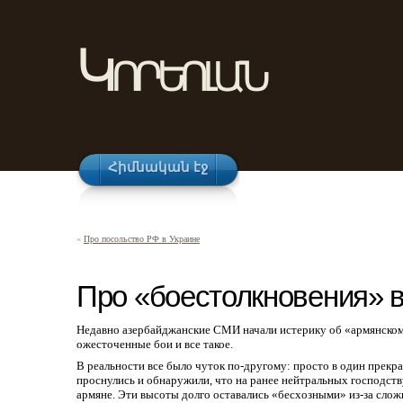
Կորեոլան
Հիմնական էջ
«
Про посольство РФ в Украине
Про «боестолкновения» 
Недавно азербайджанские СМИ начали истерику об «армянском
ожесточенные бои и все такое.
В реальности все было чуток по-другому: просто в один прек
проснулись и обнаружили, что на ранее нейтральных господст
армяне. Эти высоты долго оставались «бесхозными» из-за слож