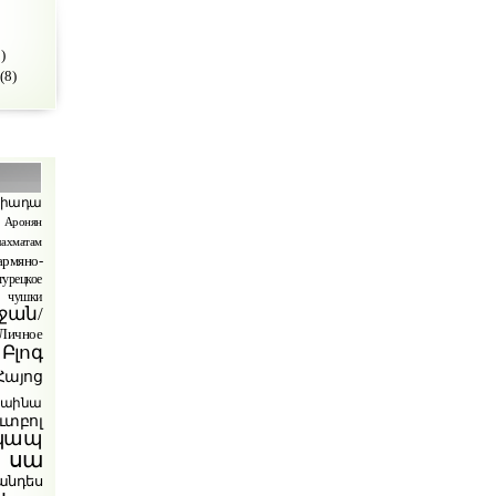
)
(8)
պիադա
Аронян
ахматам
армяно-
турецкое
чушки
ջան/
ичное
Բլոգ
Հայոց
րաինա
ւտբոլ
կապ
 սա
անդես