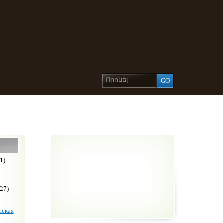
1)
27)
ская