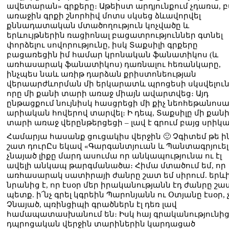
ավետարան» գրքերը։ Աթեիստ արդյունքում չդառա, բ
առաջին գրքի շնորհիվ մոտս սկսեց ձևավորվել
քննադատական մտածողություն կոչվածը և
երևույթներին ռացիոնալ բացատրություններ գտնել
փորձելու սովորությունը, իսկ Տաքսիլի գրքերը
բացառեցին իմ համար կրոնական ֆանատիկոս (և
առհասարակ ֆանատիկոս) դառնալու հեռանկարը,
ինչպես նաև առիթ դարձան քրիստոնեության
վերաարժևորման մի երկարատև պրոցեսի սկսվելուն
որը մի քանի տարի առաջ միայն ավարտվեց։ Այդ
ընթացքում նույնիսկ հասցրեցի մի քիչ նեոհեթանոսա
արիական հովերով տարվել։ Ի դեպ, Տաքսիլը մի քան
տարի առաջ վերընթերցեցի – լավ է գրում բայց սրիկա
Համարյա հասանք ցուցակիս վերջին 🙂 Չգիտեմ թե ին
շատ դուրԸս եկավ «Գարգանտյուան և Պանտագրյուել
չնայած լիքը մարդ ասումա որ անկապությունա ու էլ
ավելի անկապ թարգմանածա։ Հիմա մտածում եմ, որ
առհասարակ սատիրայի ժանրը շատ եմ սիրում. երև
նրանից է, որ էսօր մեր իրականությանն էդ ժանրը շա
պետք. ի՜նչ գրել կգրեին Պարոնյանն ու Օտյանը էսօր, չ
Չնայած, պռինցիպի գրածներն էլ դեռ լավ
համապատասխանում են։ Իսկ հայ գրականությունի
դպրոցական վերջին տարիներին կարդացած