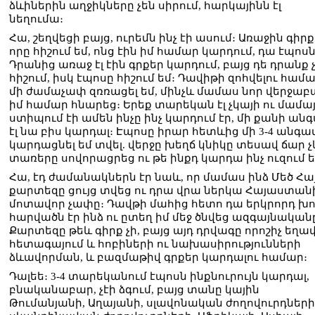
ձևիներին աղջիկները չեն սիրում, հարկայինն էլ
նեղումա։
Հա, շեղվեցի բայց, ուրեմն ինչ էի ասում։ Առաջին գիրք
որը հիշում եմ, ոնց էին իմ համար կարդում, դա էպոսն
Դրանից առաջ էլ էին գրքեր կարդում, բայց դե դրանք 
հիշում, իսկ էպոսը հիշում եմ։ Դավիթի զոհվելու համ
մի ժամաչափ զռռացել եմ, մինչև մամաս նոր վերջաբ
իմ համար հնարեց։ Երեք տարեկան էլ չկայի ու մամա
ստիպում էի ամեն ինչը ինչ կարդում էր, մի քանի ան
էլ նա բիս կարդալ։ Էպոսը իրար հետևից մի 3-4 անգա
կարդացնել եմ տվել. վերջը խեղճ կնիկը տեսավ ճար չ
տառերը սովորացրեց ու թե ինքդ կարդա ինչ ուզում ե
Հա, էդ ժամանակներն էր նաև, որ մամաս ինձ Մեծ Հա
քարտեզը ցույց տվեց ու դրա վրա ներկա Հայաստան
մոտավոր չափը։ Դավթի մահից հետո դա երկրորդ խո
հարվածն էր ինձ ու ըտեղ իմ մեջ ծնվեց ազգայնական
Քարտեզը թեև գիրք չի, բայց այդ դրվագը որոշիչ եղա
հետագայում և հոբիների ու նախասիրությունների
ձևավորման, և բազմաթիվ գրքեր կարդալու համար։
Դալեե։ 3-4 տարեկանում էպոսն ինքնուրույն կարդալ,
բնականաբար, չէի ձգում, բայց տանը կային
Թումանյանի, Աղայանի, սլավոնական ժողովուրդների