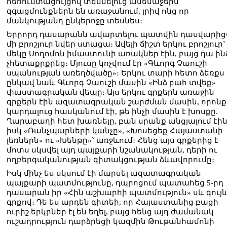
հեռուստացույցով տեսնելուց ամենաջերմ
զգացմունքներն են առաջանում, լրիվ ոնց որ
մանկությանդ ընկերոջը տեսնես։
Երրորդ դասարանն ավարտելու պատվին դասվարից
մի բրոշյուր նվեր ստացա։ Ավելի ճիշտ երկու բրոշյուր`
մեկը Սողոմոն իմաստունի առակներ էին, բայց դա ին
չհետաքրքրեց։ Մյուսը կոչվում էր «Գևորգ Չաուշի
սպանության առեղծվածը»։ Երկու տարի հետո ձեռքս
ընկավ նաև Գևորգ Չաուշի մասին «Ինձ բահ տվեք»
փաստագրական վեպը։ Այս երկու գրքերն առաջին
գրքերն էին ազատագրական շարժման մասին, որոնք
կարդալուց հասկանում էի, թե ինչի մասին է խոսքը.
Ղարաբաղի հետ խառնելը, բան սրանք անցյալում էին
իսկ «Ռանչպարների կանչը», «Խոսեցեք Հայաստանի
լեռներն» ու «Խենթը»` առջևում։ Հենց այս գրքերից է
մոտս սկսվել այդ պայքարի նշանակության, դերի ու
ողբերգականության գիտակցության ձևավորումը։
Իսկ մինչ ես սկսում էի մարսել ազատագրական
պայքարի պատմությունը, դպրոցում պատահեց 5-րդ
դասարան իր «Հին աշխարհի պատմություն» սև գույ
գրքով։ Դե ես արդեն գիտեի, որ Հայաստանից բացի
ուրիշ երկրներ էլ են եղել, բայց հենց այդ ժամանակ
ուշադրություն դարձրեցի կազմին Թութանհամոնի