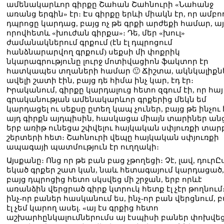
ամենակարևոր գիրքը Շահան Շահնուրի «Նահանջ
առանց երգին» էր։ Էս գիրքը երևի միակն էր, որ ամբո
դպրոցը կարդաց, բայց ոչ թե գրքի արժեքի համար, այ
որովհետև «խուժան գիրքա»։ Դե, մեր «խուլ»
ժամանակներում գրքում (էն էլ դպրոցում
հանձնարարվող գրքում) սեքսի մի փոքրիկ
նկարագրությունը լուրջ մոտիվացիոն ֆակտոր էր
հատկապես տղաների համար 🙂 Ճիշտա, ակնկալիքն
ավելի շատի էին, բայց դե հիմա ինչ կար, էդ էր։
Իրականում, գիրքը կարդալուց հետո զգում էի, որ հայ
գրականության ամենակարևոր գրքերից մեկն եմ
կարդացել ու սեքսը ըտեղ կապ չուներ, բայց թե ինչու 
այդ գիրքն այդպիսին, հասկացա միայն տարիներ անց
երբ առիթ ունեցա շփվելու հայկական սփյուռքի տար
շերտերի հետ։ Շահնուրի վեպը հայկական սփյուռքի
ապագայի պատմություն էր ուղղակի։
Այսքանը։ Ոնց որ թե բան բաց չթողեցի։ Չէ, լավ, դուրԸ
եկած գրքեր շատ կան, նաև հետագայում կարդացած,
բայց դպրոցից հետո սկսվեց մի շրջան, երբ որևէ
առանձին վերցրած գիրք կտրուկ հետք էլ չէր թողնում։
ինչ-որ բաներ հասկանում ես, ինչ-որ բան վերցնում, բ
էլ չեմ կարող ասել. «այ էս գրքից հետո
աշխարհընկալումներումս այ էսպիսի բաներ փոխվե