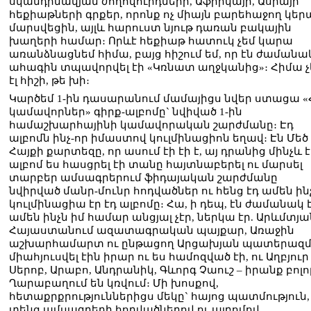
սկանդինավյան ժողովուրդների, Աֆրիկայի, Ասիայի
հեքիաթների գրքեր, որոնք ոչ միայն բարեհաջող կեր
մարսվեցին, այլև հարուստ նյութ դառան բակային
խաղերի համար։ Որևէ հեքիաթ հատուկ չեմ կարա
առանձնացնեմ հիմա, բայց հիշում եմ, որ էն ժամանա
ահագին տպավորվել էի «Կռնատ աղջկանից»։ Հիմա չ
էլ հիշի, թե խի։
Կարծեմ 1-ին դասարանում մամայիցս նվեր ստացա «
կամավորներ» գիրք-ալբոմը` նվիված 1-ին
համաշխարհայինի կամավորական շարժմանը։ Էդ
ալբոմն ինչ-որ իմաստով կուլմինացիոն եղավ։ Էն Մեծ
Հայքի քարտեզը, որ ասում էի էի է, այ դրանից մինչև 
ալբոմ ես հասցրել էի տանը հայտնաբերել ու մարսել
տարբեր ամսագրերում ֆիդայական շարժմանը
նվիրված մանր-մունր հոդվածներ ու հենց էդ ամեն ին
կուլմինացիա էր էդ ալբոմը։ Հա, ի դեպ, էն ժամանակ 
ամեն ինչն իմ համար անցյալ չէր, ներկա էր. Արևմտյա
Հայաստանում ազատագրական պայքար, Առաջին
աշխարհամարտ ու ընթացող Արցախյան պատերազ
միահյուսվել էին իրար ու ես համոզված էի, ու Աղբյուր
Սերոբ, Արաբո, Անդրանիկ, Գևորգ Չաուշ – իրանք բոլո
Ղարաբաղում են կռվում։ Մի խոսքով,
հետաքրքրություններիցս մեկը` հայոց պատմություն,
տենց ամսագրերի հոդվածներով ու ալբոմով