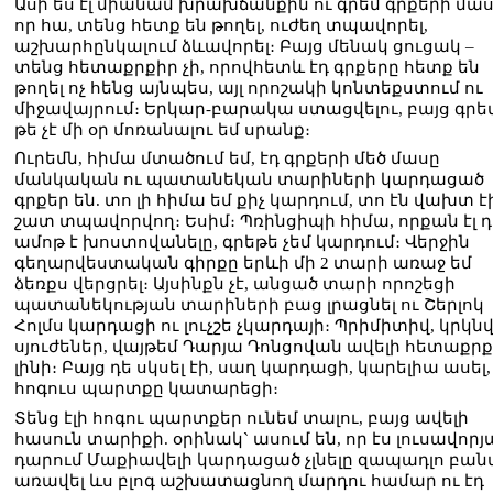
Ասի ես էլ միանամ խրախճանքին ու գրեմ գրքերի մաս
որ հա, տենց հետք են թողել, ուժեղ տպավորել,
աշխարհընկալում ձևավորել։ Բայց մենակ ցուցակ –
տենց հետաքրքիր չի, որովհետև էդ գրքերը հետք են
թողել ոչ հենց այնպես, այլ որոշակի կոնտեքստում ու
միջավայրում։ Երկար-բարակա ստացվելու, բայց գրեմ
թե չէ մի օր մոռանալու եմ սրանք։
Ուրեմն, հիմա մտածում եմ, էդ գրքերի մեծ մասը
մանկական ու պատանեկան տարիների կարդացած
գրքեր են. տո լի հիմա եմ քիչ կարդում, տո էն վախտ է
շատ տպավորվող։ Եսիմ։ Պռինցիպի հիմա, որքան էլ 
ամոթ է խոստովանելը, գրեթե չեմ կարդում։ Վերջին
գեղարվեստական գիրքը երևի մի 2 տարի առաջ եմ
ձեռքս վերցրել։ Այսինքն չէ, անցած տարի որոշեցի
պատանեկության տարիների բաց լրացնել ու Շերլոկ
Հոլմս կարդացի ու լուչշե չկարդայի։ Պրիմիտիվ, կրկն
սյուժեներ, վայթեմ Դարյա Դոնցովան ավելի հետաքր
լինի։ Բայց դե սկսել էի, սաղ կարդացի, կարելիա ասել,
հոգուս պարտքը կատարեցի։
Տենց էլի հոգու պարտքեր ունեմ տալու, բայց ավելի
հասուն տարիքի. օրինակ` ասում են, որ էս լուսավորյ
դարում Մաքիավելի կարդացած չլնելը զապադլո բան
առավել ևս բլոգ աշխատացնող մարդու համար ու էդ