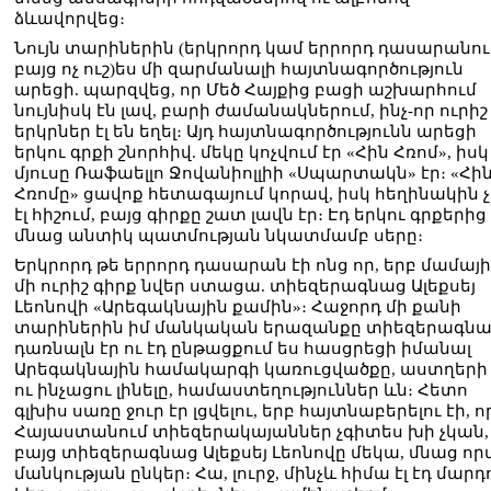
ձևավորվեց։
Նույն տարիներին (երկրորդ կամ երրորդ դասարանու
բայց ոչ ուշ)ես մի զարմանալի հայտնագործություն
արեցի. պարզվեց, որ Մեծ Հայքից բացի աշխարհում
նույնիսկ էն լավ, բարի ժամանակներում, ինչ-որ ուրիշ
երկրներ էլ են եղել։ Այդ հայտնագործությունն արեցի
երկու գրքի շնորհիվ. մեկը կոչվում էր «Հին Հռոմ», իսկ
մյուսը Ռաֆաելլո Ջովանիոլլիի «Սպարտակն» էր։ «Հի
Հռոմը» ցավոք հետագայում կորավ, իսկ հեղինակին 
էլ հիշում, բայց գիրքը շատ լավն էր։ Էդ երկու գրքերից
մնաց անտիկ պատմության նկատմամբ սերը։
Երկրորդ թե երրորդ դասարան էի ոնց որ, երբ մամայ
մի ուրիշ գիրք նվեր ստացա. տիեզերագնաց Ալեքսեյ
Լեոնովի «Արեգակնային քամին»։ Հաջորդ մի քանի
տարիներին իմ մանկական երազանքը տիեզերագն
դառնալն էր ու էդ ընթացքում ես հասցրեցի իմանալ
Արեգակնային համակարգի կառուցվածքը, աստղերի 
ու ինչացու լինելը, համաստեղություններ ևն։ Հետո
գլխիս սառը ջուր էր լցվելու, երբ հայտնաբերելու էի, ո
Հայաստանում տիեզերակայաններ չգիտես խի չկան,
բայց տիեզերագնաց Ալեքսեյ Լեոնովը մեկա, մնաց ո
մանկության ընկեր։ Հա, լուրջ, մինչև հիմա էլ էդ մարդ