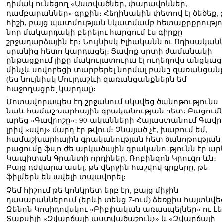
դիմակ ունեցող «Աստվածներ, փարավոններ,
դամբարաններ» գրքին։ Հեղինակին փետով էլ ծեծեք, 
հիշի, բայց պատմության նկատմամբ հետաքրքրությո
նոր մակարդակի բերելու հարցում էս գիրքը
շրջադարձային էր։ Նույնիսկ Իլիականն ու Ոդիսական
սրանից հետո կարդացել։ Ցավոք սրտի ժամանակի
ընթացքում լիքը մակուլատուրա էլ ուղեղովս անցկաց
մինչև սովորեցի տարբերել նորմալ բանը զառանցան
(ես նույնիսկ Մուլդաշևի զառանցանքներն եմ
հաջողացրել կարդալ)։
Մոտավորապես էդ շրջանում սկսվեց ծանոթությունս
նաև համաշխարհային գրականության հետ։ Բացում
արեց «Գավրոշը»։ 90-ականների Հայաստանում Գավր
լրիվ «սվոյ» մարդ էր թվում։ Չնայած չէ, խաբում եմ,
համաշխարհային գրականության հետ ծանոթության
բացումը ֆսյո ժե արկածային գրականությունն էր արե
Կապիտան Գրանտի որդիներ, Ռոբինզոն Կրուզո ևն։
Բայց դժվարա ասել, թե վերջին հաշվով գրքերը, թե
ֆիլմերն են ավելի տպավորել։
Չեմ հիշում թե կոնկրետ երբ էր, բայց միջին
դասարաններում (երևի տենց 7-ում) ձեռքիս հայտնվե
Զենոն Կոսիդովսկու «Բիբլիական առասպելներ» ու Լ
Տաքսիլի «Զվարճալի աստվածաշունչ» և «Զվարճալի