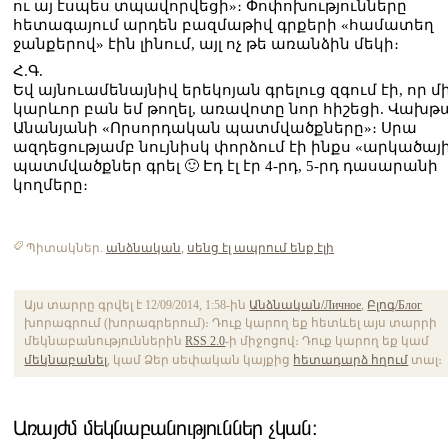
ու այ էսպես տպավորվեցի»։ Փոփոխությունները
հետագայում արդեն բազմաթիվ գրքերի «համատեղ
ջանքերով» էին լինում, այլ ոչ թե առանձին մեկի։
Հ.Գ.
Եվ այնուամենայնիվ երեկոյան գրելուց զգում էի, որ մ
կարևոր բան եմ թողել, առավոտը նոր հիշեցի. Վախթ
Անանյանի «Որսորդական պատմվածքները»։ Սրա
ազդեցությամբ նույնիսկ փորձում էի ինքս «արկածայ
պատմվածքներ գրել 🙂 Էդ էլ էր 4-րդ, 5-րդ դասարանի
կողմերը։
Պիտակներ.
անձնական
,
սենց էլ ապրում ենք էլի
Այս տարրը գրվել է 12/09/2014, 1:58-ին
Անձնական/Личное
,
Բլոգ/Блог
խորագրում (խորագրերում)։ Դուք կարող եք հետևել այս տարրի
մեկնաբանություններին
RSS 2.0
-ի միջոցով։ Դուք կարող եք կամ
մեկնաբանել
, կամ Ձեր սեփական կայքից
հետադարձ հղում
տալ։
Առայժմ մեկնաբանություններ չկան։