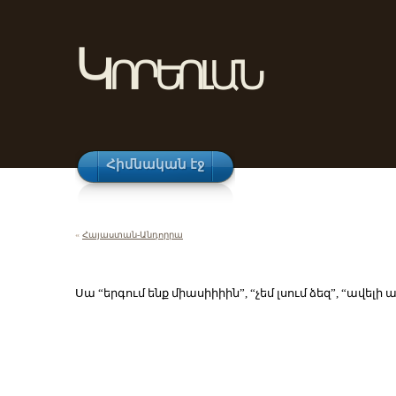
Կորեոլան
Հիմնական էջ
«
Հայաստան-Անդորրա
Սա “երգում ենք միասիիիին”, “չեմ լսում ձեզ”, “ավելի ա