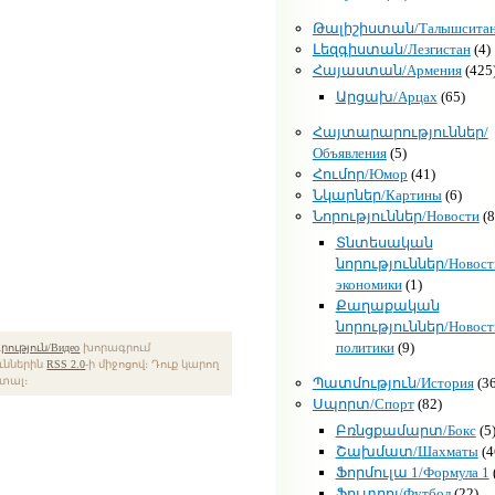
Թալիշիստան/Талышсита
Լեզգիստան/Лезгистан
(4)
Հայաստան/Армения
(425
Արցախ/Арцах
(65)
Հայտարարություններ/
Объявления
(5)
Հումոր/Юмор
(41)
Նկարներ/Картины
(6)
Նորություններ/Новости
(8
Տնտեսական
նորություններ/Новост
экономики
(1)
Քաղաքական
նորություններ/Новост
политики
(9)
ություն/Видео
խորագրում
ուններին
RSS 2.0
-ի միջոցով։ Դուք կարող
տալ։
Պատմություն/История
(36
Սպորտ/Спорт
(82)
Բռնցքամարտ/Бокс
(5
Շախմատ/Шахматы
(4
Ֆորմուլա 1/Формула 1
Ֆուտբոլ/Футбол
(22)