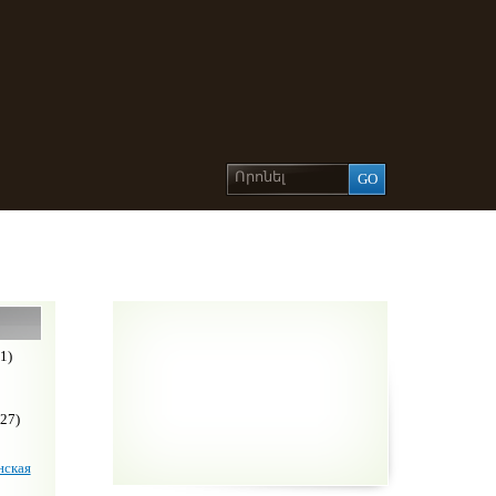
1)
27)
ская