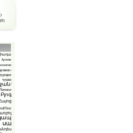
)
(8)
պիադա
Аронян
ахматам
армяно-
турецкое
чушки
ջան/
ичное
Բլոգ
Հայոց
րաինա
ւտբոլ
կապ
 սա
անդես