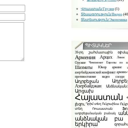
Վրաստան/Грузия
(1)
Տեսագրություն/Видео
(40
Տնտեսություն/Экономика
ՊԻՏԱԿՆԵՐ
39-րդ շահմատային օլիմ
Армения
Арцах
Левон 
Оружие
Чемпионат Европы по ш
Шахматы
Юмор
армяне
азербайджанский конфликт
армяно-
видео
противостояние
соседи
Ադրբե
Ադրբեջան
Азербайджан
Անձնական/Л
Արցախ
Հայաստան
լեզու
Ուկ
Ղրիմ տեղ
Ուկրաինա
Ֆո
տեղ
Ռուսաստան
ան
ադրբեջանական բանակ
բա
անձնական
երկիրա՞
զորահ