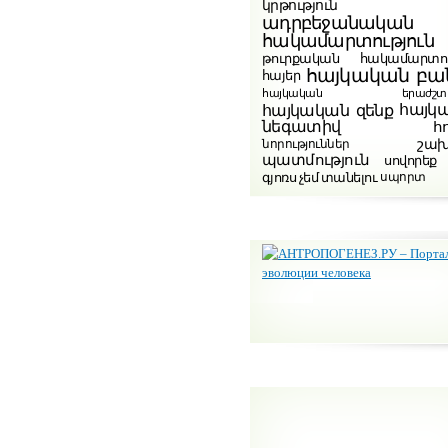
կրթություն
ադրբեջանական
հակամարտություն
թուրքական հակամարտու
հայկական բա
հայեր
հայկական երաժշտութ
հայկ
հայկական զենք
նեգատիվ
հ
շա
նորություններ
պատմություն
սովորեք
գյոռս չեմ տանելու
սպորտ