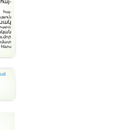
հայ-
հայ-
թյուն
նակ
յուն
ական
ումոր
խմատ
 հետս