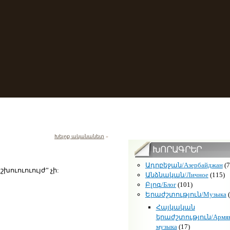
Խելոք ականանետ
»
ԽՈՐԱԳՐԵՐ
Ադրբեջան/Азербайджан
(7
շխուուուույժ” չի:
Անձնական/Личное
(115)
Բլոգ/Блог
(101)
Երաժշտություն/Музыка
(
Հայկական
երաժշտություն/Армян
музыка
(17)