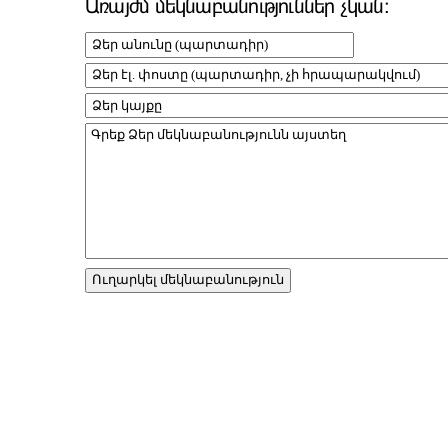
Առայժմ մեկնաբանություններ չկան։