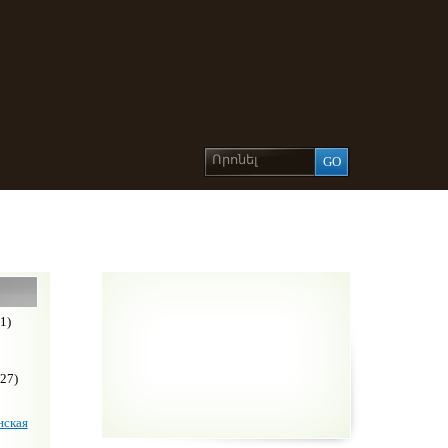
1)
27)
ская