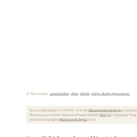
Պիտակներ.
ականանետ
,
զենք
,
վիդեո
,
տերդ մեռնի գիտություն
Այս տարրը գրվել է 16/10/2010, 23:02-ին
Տեսագրություն/Видео
խորագրու
հետևել այս տարրի մեկնաբանություններին
RSS 2.0
-ի միջոցով։ Դու
սեփական կայքից
հետադարձ հղում
տալ։