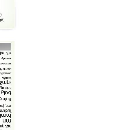
)
(8)
պիադա
Аронян
ахматам
армяно-
турецкое
чушки
ջան/
ичное
Բլոգ
Հայոց
րաինա
ւտբոլ
կապ
 սա
անդես