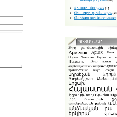
Վրաստան/Грузия
(1)
Տեսագրություն/Видео
(40
Տնտեսություն/Экономика
ՊԻՏԱԿՆԵՐ
39-րդ շահմատային օլիմ
Армения
Арцах
Левон 
Оружие
Чемпионат Европы по ш
Шахматы
Юмор
армяне
азербайджанский конфликт
армяно-
видео
противостояние
соседи
Ադրբե
Ադրբեջան
Азербайджан
Անձնական/Л
Արցախ
Հայաստան
լեզու
Ուկ
Ղրիմ տեղ
Ուկրաինա
Ֆո
տեղ
Ռուսաստան
ան
ադրբեջանական բանակ
բա
անձնական
երկիրա՞
զորահ