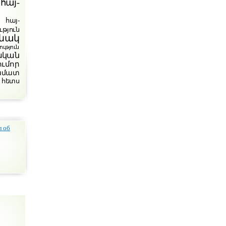
հայ-
հայ-
թյուն
նակ
յուն
ական
ումոր
խմատ
 հետս