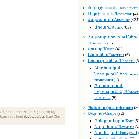
Թալիշիստան/Талышсита
Լեզգիստան/Лезгистан
(4)
Հայաստան/Армения
(425
Արցախ/Арцах
(65)
Հայտարարություններ/
Объявления
(5)
Հումոր/Юмор
(41)
Նկարներ/Картины
(6)
Նորություններ/Новости
(8
Տնտեսական
նորություններ/Новост
экономики
(1)
Քաղաքական
նորություններ/Новост
политики
(9)
Պատմություն/История
(36
մ (խորագրերում)։ Դուք կարող եք
Սպորտ/Спорт
(82)
ք կարող եք կամ
մեկնաբանել
, կամ Ձեր
Բռնցքամարտ/Бокс
(5
Շախմատ/Шахматы
(4
Ֆորմուլա 1/Формула 1
Ֆուտբոլ/Футбол
(22)