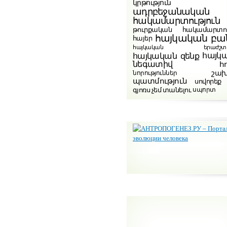
կրթություն
ադրբեջանական
հակամարտություն
թուրքական հակամարտու
հայկական բա
հայեր
հայկական երաժշտութ
հայկ
հայկական զենք
նեգատիվ
հ
շա
նորություններ
պատմություն
սովորեք
գյոռս չեմ տանելու
սպորտ