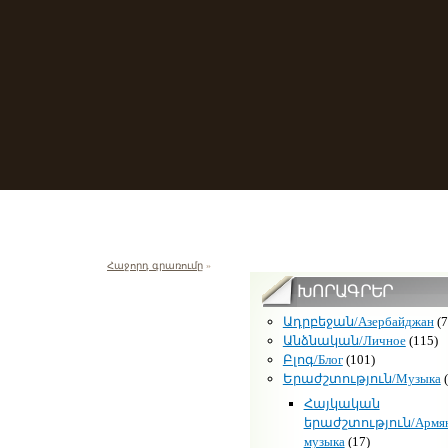
Հաջորդ գրառումը
»
ԽՈՐԱԳՐԵՐ
Ադրբեջան/Азербайджан
(7
Անձնական/Личное
(115)
Բլոգ/Блог
(101)
Երաժշտություն/Музыка
(
Հայկական
երաժշտություն/Армян
музыка
(17)