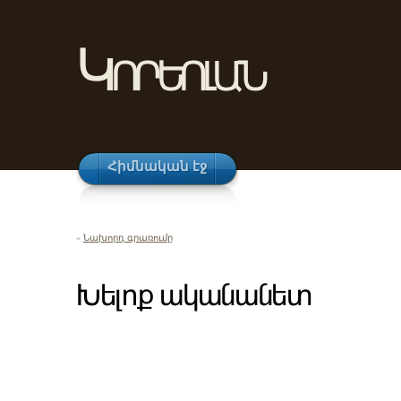
Կորեոլան
Հիմնական էջ
«
Նախորդ գրառումը
Խելոք ականանետ