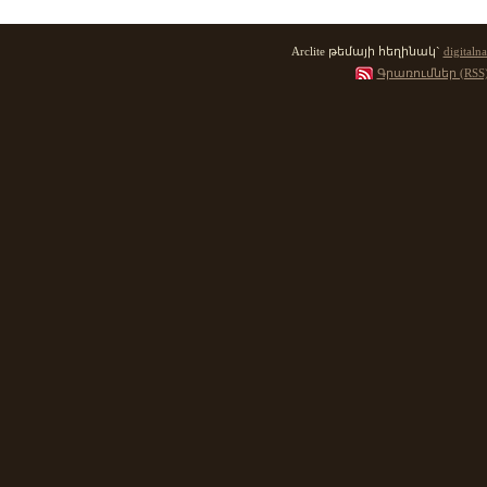
Arclite թեմայի հեղինակ`
digitalna
Գրառումներ (RSS