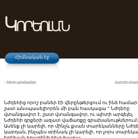
Կորեոլան
Հիմնական էջ
«
Խելոք ականանետ
Հաջորդ գրառ
Նժդեհից որոշ բաներ էի վերընթերցում ու ինձ համար
շատ անսպասելիորեն մի բան հասկացա ” Նժդեհը
վտանգավոր է, շատ վտանգավոր, ու պիտի արգելել
Նժդեհի գրքերի ազատ վաճառքը գրախանութներում:
Ասենք չի կարելի, որ մինչև քսան տարեկանները Նժդ
կարդան, ինչպես օրինակ չի կարելի, որ չորս տարեկ
երեխան հրազենի հետ խաղա: