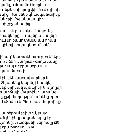
ոդրամանե՞ր էին անպատասխան
կյանքի մասին։ Առռըհա։
եր, եթե օրիորդը ֆիլմում պիտի
սից։ Դա մենք կհասկանայինք
ոնների մրցանակակիր
ների շրջանակից։
ատ էին բաևիկում արյունը,
 դիակները ևն, այնքան ավելի
մում մի քանի տասնյակ դիակ
 կինոյի տղու դերում իրեն
օրինակ` կատակերգությունները,
մի՞թե ձեր թաղում «գողականը
րիմինալ սերիալներն այն
ւ պատճառով։
ւմ էին վեհ գաղափարներ և
է, ասենք կային, իհարկե,
անք օրինակ այնպիսի կուլտըվի
զվարճալի մուլտիկ է` առանց
 քթիմազություն անենք, դեռ
ւմ «Տիմոն և Պումբա» մուլտիկը։
 վայրերում չգիտեմ, բայց
ծ լենինգրադյան ալիք էր
ւլտիկը, տառզանի սերիալը (20
 էին ֆռռցնում) ու
իացեք խնդրեմ.