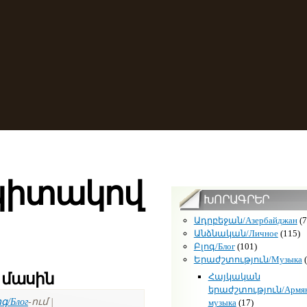
պիտակով
ԽՈՐԱԳՐԵՐ
Ադրբեջան/Азербайджан
(7
Անձնական/Личное
(115)
Բլոգ/Блог
(101)
Երաժշտություն/Музыка
(
 մասին
Հայկական
երաժշտություն/Армян
գ/Блог
-ում |
музыка
(17)