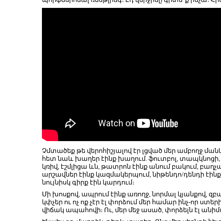
Չմտածեք թե վերոհիշյալով էր լցված մեր ամբողջ մանկո
հետ նաև խաղեր էինք խաղում. ֆուտբոլ, տապկնոցի, հ
կռիվ, էշմլիցա ևն, թատրոն էինք անում բակում, բաղչ
արշավներ էինք կազմակերպում, նիթենդո/դենդի էինք 
նույնիսկ գիրք էին կարդում։
Մի խոսքով, ապրում էինք առողջ, նորմալ կյանքով, զբա
կփչեր ու ոչ ոք չէր էլ փորձում մեր համար ինչ-որ ս
վիճակ ապահովի։ Ու, մեր մեջ ասած, փորձելն էլ անի