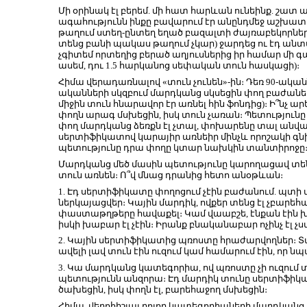
Մի օրինակ էլ բերեմ. մի հատ հարևան ունեինք. շատ 
ագահությունն ինքը բավարում էր անընդմեջ աշխատե
թաղում ստեղ-ընտեղ եղած բազալտի ժայռաբեկորները (
տենց բանի պակաս թաղում չկար) ջարդեց ու էդ անտ
չգիտեմ որտեղից բերած աղյուսներից իր համար մի 
ասեմ, դու 1.5 հարկանոց սեփական տուն հասկացի)։
Հիմա վերադառնալով «տուն չունեն»-ին։ Դեռ 90-ականն
ականների սկզբում մարդկանց սկսեցին փող բաժանել, 
միջին տուն հնարավոր էր առնել հին ֆոնդից)։ Ի՞նչ 
փողն արագ մսխեցին, իսկ տուն չառան։ Պետություն
փող մարդկանց ձեռքն էլ չտալ, փոխարենը տալ ան
սերտիֆիկատով կարայիր առնեիր մինչև որոշակի գնի
պետությունը դրա փողը կտար նախկին տանտիրոջը
Մարդկանց մեծ մասին պետությունը կարողացավ տեն
տուն առնեն։ Ո՞վ մնաց դրանից հետո անօթևան։
1. Էդ սերտիֆիկատը փողոցում չէին բաժանում. պտ
ներկայացվեր։ Կային մարդիկ, ովքեր տենց էլ չբարե
փաստաթղթերը հավաքել։ Կամ վաաբշե, էնքան էին խոր
իսկի խաբար էլ չէին։ Իրանք բնականաբար ոչինչ էլ չ
2. Կային սերտիֆիկատից պռոստը հրաժարվողներ։ 
ավելի լավ տուն էին ուզում կամ համարում էին, որ ն
3. Կա մարդկանց կատեգորիա, ով պռոստը չի ուզում տ
պետությունն անզորա։ Էդ մարդիկ տունը սերտիֆիկ
ծախեցին, իսկ փողն էլ, բարեհաջող մսխեցին։
Հիմա, վերոհիշյալ բոլոր կատեգորիաների մարդկանց