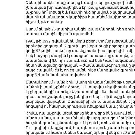
Ձենս, իհարկե, տաք տեղից է գալիս. երկրաշարժին մ
չեխական խրուստալեղենն էր, բայց այնուամենայնիվ մ
աչքովս հո՞ տեսել եմ։ Ուստի ինձ իրավունք կվերապա
մասին ականատեսի կարծիքս հայտնեմ (նախորդ տարինե
հիշում, թե որտեղ)։
Ասում են, թե 26 տարիա անցել, բայց մարդիկ դեռ դոմի
տարվա մասին մի բան պատմեմ։
1991, թե 1992 թվականին մորս քեռու տունը (սեփական
իրենցից գողացան 7 գլուխ կով (որպեսզի բոլորը պատկ
կովը 92 թվին, ասեմ, որ ասենք հանգիստ կարելի էր մ
Իսկ հաջորդ տարին էլ մնացած անասունը սատկեց թ
պատճառով (էն որ ուտում, ուռում են)։ Կամ հակառակ
հետո մնացածը գողացան – ժամանակագրությունը կարո
բայց էականն էն է, որ էդ ամեն ինչը մարդկանց գլխ
կարճ ժամանակահատվածում։
Ընտանիքում 7 անձ էին։ Մարդիկ առաջնահերթ վերա
անձրևի տակ չքնեն։ Հետո, 1-2 տարվա մեջ վերականգ
էլ ընդլայնեցին տունը։ Աշխատանքի մեծ մասն արեցին 
դեպ, առողջական լուրջ խնդիր ուներ – մի ձեռքը նորմա
բարեկամ վարպետ։ Ընտանիքի մյուս անդամներն էլ 
հոգալով ու հնարավորության դեպքում նաև շինարար
Հիմա, դա աչքովս տեսնելուց հետո, երբ ինձ ասում են,
անօթևանա, ապա ես մենակ մի արդարացում եմ ընդուն
հաշմանդամա, ընտանիքում էլ որևէ, գոնե մասամբ
Ու էդպիսի դեպքերում, հա, պետությունը պտի հոգ տ
իրականում հատուկենտ են. սաղ երկրով մեկ մի 20 տեն