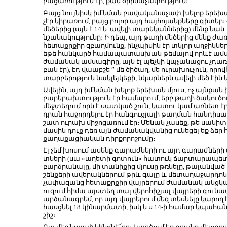
բացառություն էի, քան օրինաչափություն։
Բայց նույնիսկ իմ նման բավականաչափ խելոք երեխա
չէր կիրառում, բայց բոլոր այդ հայհոյանքները գիտ
մեծերից (այն է 14 և ավելի տարեկաններից) մենք նա
նշանակությունը։ Ի դեպ, այդ թաղի մեծերից մենք ժ
հետաքրքիր զբաղմունք, ինչպիսին էր տկլոր աղջիկներ
եթե հանկարծ համապատասխան թեմայով որևէ ամսա
ժամանակ ամսագիրը, այն էլ պեչկի կպչանացու չդա
բան էր), էդ վաաբշե ” մե ծիծաղ, մե ուրախուչուն, որ
տարբերոթյուն նակլեյկեքի, նկարներն ավելի մեծ էին 
Ավելին, այդ իմ նման խելոք երեխան մյուս, ոչ այնքան
բարեբախտություն էր համարում, երբ թաղի ծակուծու
մեջտեղում որևէ սատկած շուն, կատու կամ առնետ է
դրան հաջորդելու էր հանգուցյալի թաղման հանդիսավ
շատ ուրախ միջոցառում էր։ Մենակ չասեք, թե սան
մասին դուք դեռ այն ժամանակվանից ունեցել եք ձեր 
քաղաքացիական դիրքորոշումը։
Էլ չեմ խոսում ասենք գարաժների ու այդ գարաժներ
տների (սա «աղետի գոտուն» հատուկ ճարտարապետա
բարձրանալը, մի տանիքից մյուսը թռնելը, թալանված
շենքերի ավերակներում թրև գալը և մետաղաջարդոն
չափազանց հետաքրքիր վայրերում ժամանակ անցկացն
ուզում հիմա այստեղ տալ վերոհիշյալ վայրերի գունա
արձանագրեմ, որ այդ վայրերում մեզ տեսնելը կար
հասցնել 18 կինարմատի, իսկ ևս 14-ի համար կպահա
շիշ։