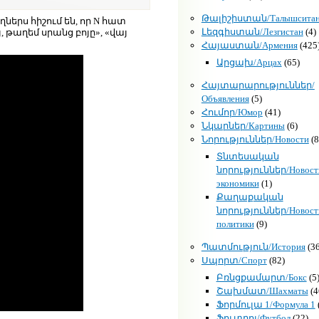
Թալիշիստան/Талышсита
երս հիշում են, որ N հատ
Լեզգիստան/Лезгистан
(4)
, թաղեմ սրանց բոյը», «վայ
Հայաստան/Армения
(425
Արցախ/Арцах
(65)
Հայտարարություններ/
Объявления
(5)
Հումոր/Юмор
(41)
Նկարներ/Картины
(6)
Նորություններ/Новости
(8
Տնտեսական
նորություններ/Новост
экономики
(1)
Քաղաքական
նորություններ/Новост
политики
(9)
Պատմություն/История
(36
Սպորտ/Спорт
(82)
Բռնցքամարտ/Бокс
(5
Շախմատ/Шахматы
(4
Ֆորմուլա 1/Формула 1
Ֆուտբոլ/Футбол
(22)