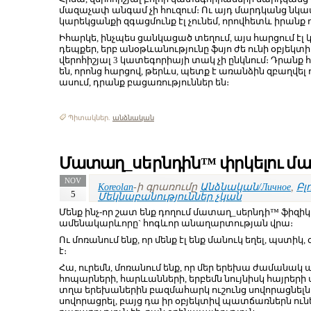
մազաչափ անգամ չի հուզում։ Ու այդ մարդկանց նկ
կարեկցանքի զգացմունք էլ չունեմ, որովհետև իրանք 
Իհարկե, ինչպես ցանկացած տեղում, այս հարցում էլ 
դեպքեր, երբ անօթևանությունը ֆսյո ժե ունի օբյեկտ
վերոհիշյալ 3 կատեգորիայի տակ չի ընկնում։ Դրան
են, որոնց հարցով, թերևս, պետք է առանձին զբաղվել ո
ասում, դրանք բացառություններ են։
Պիտակներ.
անձնական
Մատաղ_սերնդին™ փրկելու մա
NOV
Koreolan
-ի գրառումը
Անձնական/Личное
,
Բլո
5
Մեկնաբանություններ չկան
Մենք ինչ-որ շատ ենք դողում մատաղ_սերնդի™ ֆիզ
ամենակարևորը` հոգևոր անաղարտության վրա։
Ու մոռանում ենք, որ մենք էլ ենք մանուկ եղել, պստիկ,
է։
Հա, ուրեմն, մոռանում ենք, որ մեր երեխա ժամանակ 
հոպարների, հարևանների, երբեմն նույնիսկ հայրերի 
տղա երեխաներին բազմահարկ ուշունց սովորացնելն էր
սովորացրել, բայց դա իր օբյեկտիվ պատճառներն ուներ