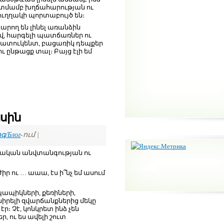
ատմամբ խղճահարության ու
ուղղակի պորտաբույծ են։
կարող են լինել առանձին
իվ, հարգելի պատճառներ ու
ք հատուկենտ, բացառիկ դեպքեր
ւ ընթացք տալ։ Բայց էլի եմ
սին
գ/Блог
-ում |
իկական անվտանգության ու
 ժիր ու … աաա, էս ի՞նչ եմ ասում
պապիկների, քեռիների,
սիրելի զվարճանքներից մեկը
։ Չէ, կոնկրետ ինձ չեն
, ու ես ավելի շուտ