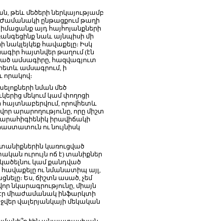
ն, թեև մեծերի ներկայությամբ
եր։ Ժամանակի ընթացքում թաղի
և իմացանք այդ հայհոյանքների
առանգեցինք նաև այնպիսի մի
ի նակլեյկեք հավաքելը։ Իսկ
գիր հայտնվեր թաղում (էն
ռած ամսագիրը, հազվագյուտ
ովհետև ամսագրում, ի
և որակով։
 խելոքների նման մեծ
կերից մեկում կամ փողոցի
ր հայտնաբերվում, որովհետև
որ արարողությունը, որը միշտ
իտարահիգիենիկ իրավիճակի
հաստատուն ու նույնիսկ
ի տանիքներին կառուցված
կան ուրույն ոճ է) տանիքներ
 կածելնու կամ քանդված
 հավաքելը ու նմանատիպ այլ,
ելը։ Ես, ճիշտն ասած, չեմ
վոր նկարագրությունը, միայն
ող էր միաժամանակ ինֆարկտի
նջվեր վալերյանկայի մեկական