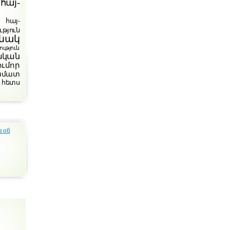
հայ-
հայ-
թյուն
նակ
յուն
ական
ումոր
խմատ
 հետս