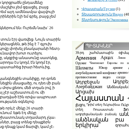
եր կորցրածն ընդամենը
աշկիս չեմ զգացել, բայց
Վրաստան/Грузия
(1)
հեմ այդ ամենամյա վայվույի
Տեսագրություն/Видео
(40
րին էլի եմ գրել, բայց չեմ
Տնտեսություն/Экономика
կներում են։ Ուրեմն նախ` 26
 տուն էր) վառվեց։ Նույն տարին
երացնեն, թե ինչ է 7 գլուխ
ՊԻՏԱԿՆԵՐ
ի կովը փոխել բնակարանի հետ)։
39-րդ շահմատային օլիմ
ունավոր խոտ ուտելու
Армения
Арцах
ը, սկզբից անասունը սատկեց,
Левон 
ղա էս կողմ, էն կողմ էր,
Оружие
Чемпионат Европы по ш
ին պատահեց իրար հետևից,
Шахматы
Юмор
армяне
азербайджанский конфликт
армяно-
видео
противостояние
соседи
կանգնեցին տանիքը, որ գոնե
Ադրբե
Ադրբեջան
նեցին մնացածը, ու դեռ մի բան
Азербайджан
Անձնական/Л
մորս քեռու մեծ տղան (ով, ի
Արցախ
լ չէր աշխատում) ու մի
Հայաստան
զբաղված էին օրվա ապրուստ
ությանն օգնելով։
լեզու
Ուկ
Ղրիմ տեղ
Ուկրաինա
 թե որևէ մեկը 26 տարի
Ֆո
տեղ
Ռուսաստան
ում. եթե էդ մեկը
ան
ադրբեջանական բանակ
 աշխատունակ տղամարդ չկա։
բա
անձնական
աներ, բայց տենց դեպքերն
երկիրա՞
զորահ
ց դեպք կամ ճարվի, կամ չէ։