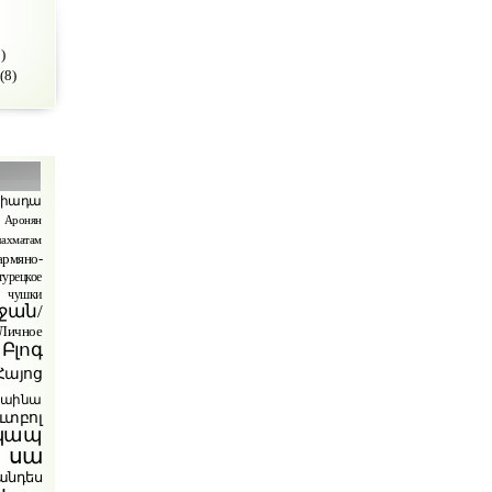
)
(8)
պիադա
Аронян
ахматам
армяно-
турецкое
чушки
ջան/
ичное
Բլոգ
Հայոց
րաինա
ւտբոլ
կապ
 սա
անդես