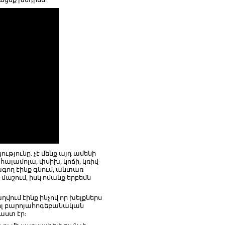
ւթյունը. չէ մենք այդ ամենի
ալամոլա, փսիխ, կոճի, կռիվ-
ագող էինք գնում, անտառ
մաշում, իսկ ոմանք երբեմն
ղվում էինք ինչով որ խելքներս
տերիլ բարոյահոգեբանական
մաստ էր։