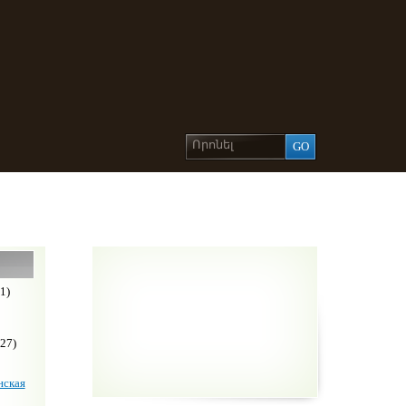
1)
27)
ская