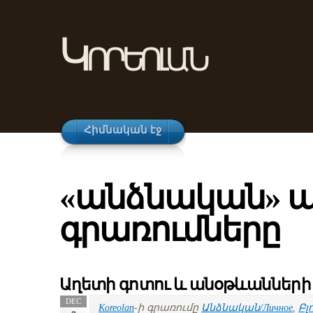
Կորեոլան
Հիմնական էջ
«անձնական» 
գրառումները
Աղետի գոտու և անօթևանների
DEC
Koreolan
-ի գրառումը
Անձնական/Личное
,
Բլո