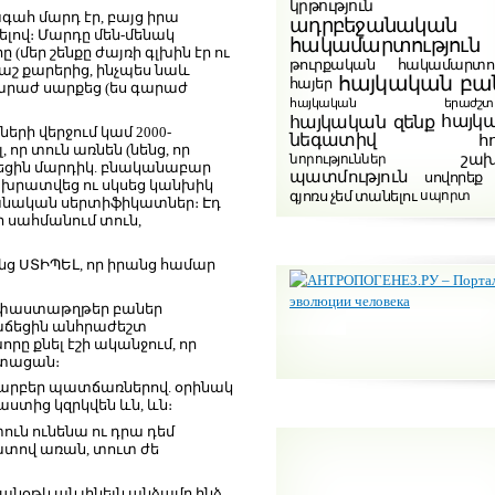
կրթություն
ագահ մարդ էր, բայց իրա
ադրբեջանական
լով։ Մարդը մեն-մենակ
հակամարտություն
մեր շենքը ժայռի գլխին էր ու
թուրքական հակամարտու
աշ քարերից, ինչպես նաև
հայկական բա
հայեր
գարաժ սարքեց (ես գարաժ
հայկական երաժշտութ
հայկ
հայկական զենք
երի վերջում կամ 2000-
նեգատիվ
հ
որ տուն առնեն (նենց, որ
շա
նորություններ
արեցին մարդիկ. բնականաբար
պատմություն
սովորեք
ը խրատվեց ու սկսեց կանխիկ
գյոռս չեմ տանելու
սպորտ
վանական սերտիֆիկատներ։ Էդ
 սահմանում տուն,
։
ց ՍՏԻՊԵԼ, որ իրանց համար
ի փաստաթղթեր բաներ
հաճեցին անհրաժեշտ
ը քնել էշի ականջում, որ
ստացան։
Տարբեր պատճառներով. օրինակ
պաստից կզրկվեն ևն, ևն։
ուն ունենա ու դրա դեմ
ատով առան, տուտ ժե
 անօթևան լինելն անձամբ ինձ