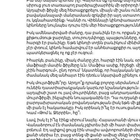
Բա մեր նայած կինոնե՜րը։ Կարծում եք դրանք մել
սիրուց լուռ տառապող բարձրաշխարհիկ մի օրիորդի 
Այդպիսի ֆիլմը մեզ հետաքրքրելու միայն մի շանս ուն
բավականաչափ մանրամասն զրկվեր իր այդ ստատու
ու կգնահատեինք։ Կաննի ու Վիեննայի կինոփառատ
կինոները նույնպես դուրս էին մեր հետաքրքրություն
Իսկ ամենասիրված ժանրը, դա բաևիկն էր ու որքան շ
քիթումռութ ջարդելը, տուրուդմփոցը, պայթյունները,
հարգի էր բաևիկը։ Եթե կինոյի տղեն բաևիկում մինի
չէր փռում, կինոն համարվում էր անհետաքրքիր ու այդ
պատկերացնել ոչ ոք չէր ուզում։
Իհարկե, բաևիկը, միակ ժանրը չէր, հարգի էին նաև 
մաֆիայի մասին ֆիլմերը ևն։ Մաֆիա ասիք, հիշեցի. 
չէին հարգում», ընդ որում` նկատենք, որ հայկական կ
ժամանակ մեզ անհայտ էին դեռևս նկարված չլինելո
Իսկ մուլտֆիլմե՞րը։ Արդյո՞ք դրանք բոլորը սերմանո
ունեին դաստիարակչական կարևոր նշանակություն։ Չ
այդպիսի շատ ու լավ մուլտիկներ, բայց անդրադառն
մուլտֆիլմի, ինչպիսին նուպագաձին էր։ Դա ուղղակի 
բարոյախրատական բովանդակության (իսկ եթե մի քիչ
մի բան էլ հակառակը)։ Իսկ օրինակ ի՞նչ էր ուսուցանո
Կամ «Թոմ և Ջերրին», հը՞։
Լավ, իսկ էլ ի՞նչ էինք սիրում նայել։ Հայաստանի մյուս
Վանաձորում էն ժամանակ չգիտես խի մի հատ փախա
բռնում։ Էդ ալիքով ցույց էին տալիս ավտոբոտների մո
քանի սերիա էր, բայց տենց մի քանի ամիսը մեկը նորից
պորֆեսիոնալ ռեսթլինգ։ Էդ վերջինը գիտե՞ք ինչա։ Հ